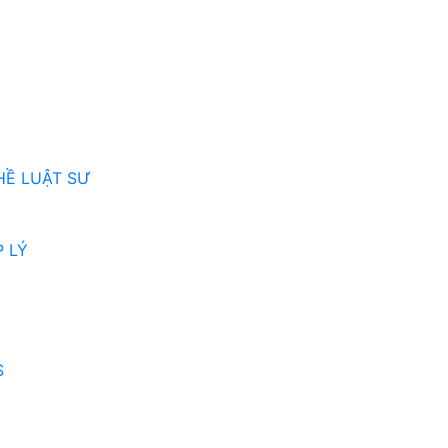
HỀ LUẬT SƯ
 LÝ
S