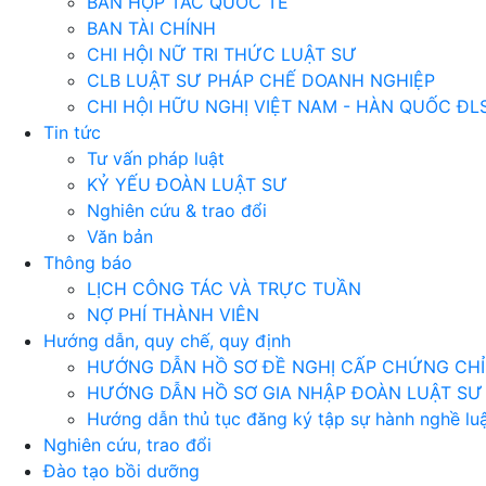
BAN HỢP TÁC QUỐC TẾ
BAN TÀI CHÍNH
CHI HỘI NỮ TRI THỨC LUẬT SƯ
CLB LUẬT SƯ PHÁP CHẾ DOANH NGHIỆP
CHI HỘI HỮU NGHỊ VIỆT NAM - HÀN QUỐC ĐL
Tin tức
Tư vấn pháp luật
KỶ YẾU ĐOÀN LUẬT SƯ
Nghiên cứu & trao đổi
Văn bản
Thông báo
LỊCH CÔNG TÁC VÀ TRỰC TUẦN
NỢ PHÍ THÀNH VIÊN
Hướng dẫn, quy chế, quy định
HƯỚNG DẪN HỒ SƠ ĐỀ NGHỊ CẤP CHỨNG CHỈ 
HƯỚNG DẪN HỒ SƠ GIA NHẬP ĐOÀN LUẬT SƯ
Hướng dẫn thủ tục đăng ký tập sự hành nghề luậ
Nghiên cứu, trao đổi
Đào tạo bồi dưỡng