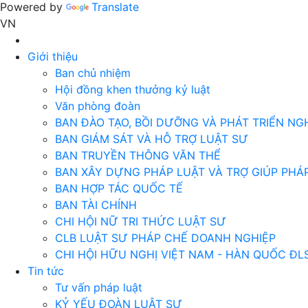
Powered by
Translate
VN
Giới thiệu
Ban chủ nhiệm
Hội đồng khen thưởng kỷ luật
Văn phòng đoàn
BAN ĐÀO TẠO, BỒI DƯỠNG VÀ PHÁT TRIỂN NG
BAN GIÁM SÁT VÀ HỖ TRỢ LUẬT SƯ
BAN TRUYỀN THÔNG VĂN THỂ
BAN XÂY DỰNG PHÁP LUẬT VÀ TRỢ GIÚP PHÁP
BAN HỢP TÁC QUỐC TẾ
BAN TÀI CHÍNH
CHI HỘI NỮ TRI THỨC LUẬT SƯ
CLB LUẬT SƯ PHÁP CHẾ DOANH NGHIỆP
CHI HỘI HỮU NGHỊ VIỆT NAM - HÀN QUỐC ĐL
Tin tức
Tư vấn pháp luật
KỶ YẾU ĐOÀN LUẬT SƯ