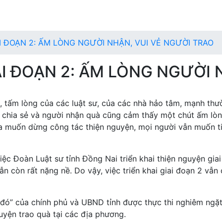
I ĐOẠN 2: ẤM LÒNG NGƯỜI NHẬN, VUI VẺ NGƯỜI TRAO
I ĐOẠN 2: ẤM LÒNG NGƯỜI 
 tấm lòng của các luật sư, của các nhà hảo tâm, mạnh thư
c chia sẻ và người nhận quà cũng cảm thấy một chút ấm lòn
ưa muốn dừng công tác thiện nguyện, mọi người vẫn muốn ti
 Đoàn Luật sư tỉnh Đồng Nai triển khai thiện nguyện giai 
n còn rất nặng nề. Do vậy, việc triển khai giai đoạn 2 vẫn
đó” của chính phủ và UBND tỉnh được thực thi nghiêm ngặt.
uyện trao quà tại các địa phương.