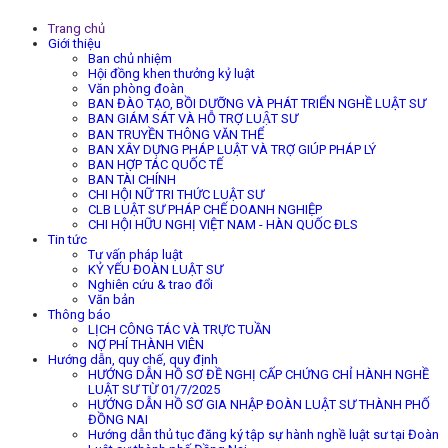
Trang chủ
Giới thiệu
Ban chủ nhiệm
Hội đồng khen thưởng kỷ luật
Văn phòng đoàn
BAN ĐÀO TẠO, BỒI DƯỠNG VÀ PHÁT TRIỂN NGHỀ LUẬT SƯ
BAN GIÁM SÁT VÀ HỖ TRỢ LUẬT SƯ
BAN TRUYỀN THÔNG VĂN THỂ
BAN XÂY DỰNG PHÁP LUẬT VÀ TRỢ GIÚP PHÁP LÝ
BAN HỢP TÁC QUỐC TẾ
BAN TÀI CHÍNH
CHI HỘI NỮ TRI THỨC LUẬT SƯ
CLB LUẬT SƯ PHÁP CHẾ DOANH NGHIỆP
CHI HỘI HỮU NGHỊ VIỆT NAM - HÀN QUỐC ĐLS
Tin tức
Tư vấn pháp luật
KỶ YẾU ĐOÀN LUẬT SƯ
Nghiên cứu & trao đổi
Văn bản
Thông báo
LỊCH CÔNG TÁC VÀ TRỰC TUẦN
NỢ PHÍ THÀNH VIÊN
Hướng dẫn, quy chế, quy định
HƯỚNG DẪN HỒ SƠ ĐỀ NGHỊ CẤP CHỨNG CHỈ HÀNH NGHỀ
LUẬT SƯ TỪ 01/7/2025
HƯỚNG DẪN HỒ SƠ GIA NHẬP ĐOÀN LUẬT SƯ THÀNH PHỐ
ĐỒNG NAI
Hướng dẫn thủ tục đăng ký tập sự hành nghề luật sư tại Đoàn