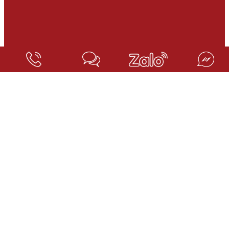
TAGS TIN TỨC:
danh sach luat su no doan phi
Gọi điện
Nhắn tin
Zalo
Chỉ đường