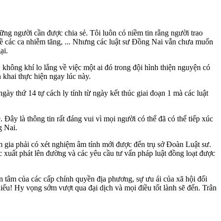
ng người cần được chia sẻ. Tôi luôn có niềm tin rằng người trao
về các ca nhiễm tăng, ... Nhưng các luật sư Đồng Nai vẫn chưa muốn
ại.
hông khí lo lắng về việc một ai đó trong đội hình thiện nguyện có
 khai thực hiện ngay lúc này.
y thứ 14 tự cách ly tính từ ngày kết thúc giai đoạn 1 mà các luật
Đây là thông tin rất đáng vui vì mọi người có thể đã có thể tiếp xúc
g Nai.
 gia phải có xét nghiệm âm tính mới được đến trụ sở Đoàn Luật sư.
c xuất phát lên đường và các yêu cầu tư vấn pháp luật đồng loạt được
tâm của các cấp chính quyền địa phương, sự ưu ái của xã hội đối
iểu! Hy vọng sớm vượt qua đại dịch và mọi điều tốt lành sẽ đến. Trân