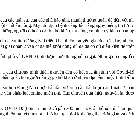
ủa các luật sư, của các nhà hảo tâm, mạnh thường quân đã đến với nhữ
một chút ấm lòng. Mặc dù dịch bệnh càng lúc càng nguy hiểm, tin tức 
i những người có hoàn cảnh khó khăn, dù cũng có nhiều ý kiến quan ng
t sư tỉnh Đồng Nai triển khai thiện nguyện giai đoạn 2. Tuy nhiên, k
i giai đoạn 2 vẫn chưa thể khởi động dù đã đã có đủ điều kiện để triển
ính phủ và UBND tỉnh được thực thi nghiêm ngặt. Nhưng đó cũng là ngà
1 của chương trình thiện nguyện đều có kết quả âm tính với Covid-19. 
00 phần quà cho người dân gặp khó khăn ở nhiều địa bàn thuộc tỉnh Đồn
 sư tỉnh Đồng Nai được bắt đầu với yêu cầu bắt buộc các Luật sư tham
tư vấn pháp luật online miễn phí. Các chuyến quà thiện nguyện lại đượ
g COVID-19 (hơn 55 mũi 2 và gần 300 mũi 1). Đó không chỉ là sự quan 
òng thiện nguyện mang lại. Nhân quả đôi khi cũng thật đơn giản và dễ h