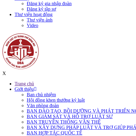
Đăng ký gia nhập đoàn
Đăng ký tập sự
Thư viện hoạt động
Thư viện ảnh
Video
X
Trang chủ
Giới thiệu
Ban chủ nhiệm
Hội đồng khen thưởng kỷ luật
Văn phòng đoàn
BAN ĐÀO TẠO, BỒI DƯỠNG VÀ PHÁT TRIỂN N
BAN GIÁM SÁT VÀ HỖ TRỢ LUẬT SƯ
BAN TRUYỀN THÔNG VĂN THỂ
BAN XÂY DỰNG PHÁP LUẬT VÀ TRỢ GIÚP PHÁ
BAN HỢP TÁC QUỐC TẾ