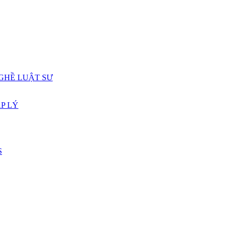
GHỀ LUẬT SƯ
P LÝ
S