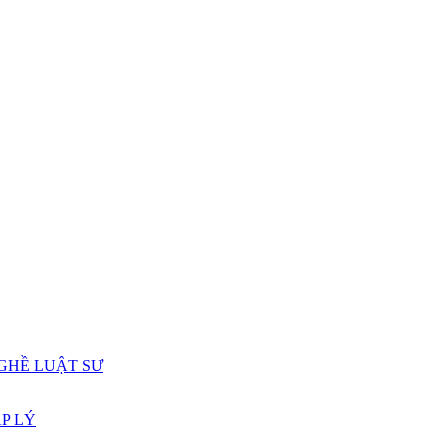
GHỀ LUẬT SƯ
P LÝ