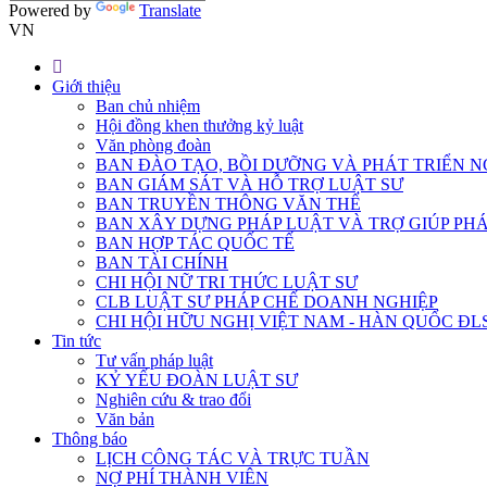
Powered by
Translate
VN
Giới thiệu
Ban chủ nhiệm
Hội đồng khen thưởng kỷ luật
Văn phòng đoàn
BAN ĐÀO TẠO, BỒI DƯỠNG VÀ PHÁT TRIỂN N
BAN GIÁM SÁT VÀ HỖ TRỢ LUẬT SƯ
BAN TRUYỀN THÔNG VĂN THỂ
BAN XÂY DỰNG PHÁP LUẬT VÀ TRỢ GIÚP PHÁ
BAN HỢP TÁC QUỐC TẾ
BAN TÀI CHÍNH
CHI HỘI NỮ TRI THỨC LUẬT SƯ
CLB LUẬT SƯ PHÁP CHẾ DOANH NGHIỆP
CHI HỘI HỮU NGHỊ VIỆT NAM - HÀN QUỐC ĐL
Tin tức
Tư vấn pháp luật
KỶ YẾU ĐOÀN LUẬT SƯ
Nghiên cứu & trao đổi
Văn bản
Thông báo
LỊCH CÔNG TÁC VÀ TRỰC TUẦN
NỢ PHÍ THÀNH VIÊN