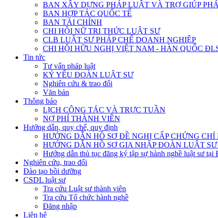
BAN XÂY DỰNG PHÁP LUẬT VÀ TRỢ GIÚP PHÁ
BAN HỢP TÁC QUỐC TẾ
BAN TÀI CHÍNH
CHI HỘI NỮ TRI THỨC LUẬT SƯ
CLB LUẬT SƯ PHÁP CHẾ DOANH NGHIỆP
CHI HỘI HỮU NGHỊ VIỆT NAM - HÀN QUỐC ĐL
Tin tức
Tư vấn pháp luật
KỶ YẾU ĐOÀN LUẬT SƯ
Nghiên cứu & trao đổi
Văn bản
Thông báo
LỊCH CÔNG TÁC VÀ TRỰC TUẦN
NỢ PHÍ THÀNH VIÊN
Hướng dẫn, quy chế, quy định
HƯỚNG DẪN HỒ SƠ ĐỀ NGHỊ CẤP CHỨNG CHỈ H
HƯỚNG DẪN HỒ SƠ GIA NHẬP ĐOÀN LUẬT SƯ
Hướng dẫn thủ tục đăng ký tập sự hành nghề luật sư tại
Nghiên cứu, trao đổi
Đào tạo bồi dưỡng
CSDL luật sư
Tra cứu Luật sư thành viên
Tra cứu Tổ chức hành nghề
Đăng nhập
Liên hệ