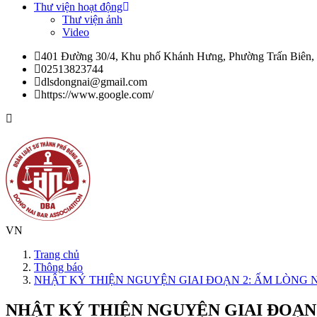
Thư viện hoạt động
Thư viện ảnh
Video
401 Đường 30/4, Khu phố Khánh Hưng, Phường Trấn Biên,
02513823744
dlsdongnai@gmail.com
https://www.google.com/
VN
Trang chủ
Thông báo
NHẬT KÝ THIỆN NGUYỆN GIAI ĐOẠN 2: ẤM LÒNG 
NHẬT KÝ THIỆN NGUYỆN GIAI ĐOẠN