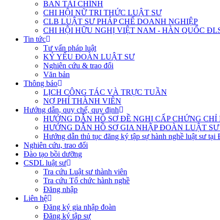
BAN TÀI CHÍNH
CHI HỘI NỮ TRI THỨC LUẬT SƯ
CLB LUẬT SƯ PHÁP CHẾ DOANH NGHIỆP
CHI HỘI HỮU NGHỊ VIỆT NAM - HÀN QUỐC ĐL
Tin tức
Tư vấn pháp luật
KỶ YẾU ĐOÀN LUẬT SƯ
Nghiên cứu & trao đổi
Văn bản
Thông báo
LỊCH CÔNG TÁC VÀ TRỰC TUẦN
NỢ PHÍ THÀNH VIÊN
Hướng dẫn, quy chế, quy định
HƯỚNG DẪN HỒ SƠ ĐỀ NGHỊ CẤP CHỨNG CHỈ H
HƯỚNG DẪN HỒ SƠ GIA NHẬP ĐOÀN LUẬT SƯ
Hướng dẫn thủ tục đăng ký tập sự hành nghề luật sư tại
Nghiên cứu, trao đổi
Đào tạo bồi dưỡng
CSDL luật sư
Tra cứu Luật sư thành viên
Tra cứu Tổ chức hành nghề
Đăng nhập
Liên hệ
Đăng ký gia nhập đoàn
Đăng ký tập sự