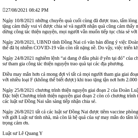
27/08/2021 08:42 PM
Ngày 10/8/2021 những chuyến quà cuối cùng đã được trao, tấm lòng c
tặng cảm thấy vui vì được chia sẻ và người nhận quà cũng cảm thấy 
dừng công tác thiện nguyện, mọi người vẫn muốn tiếp tục chia sẻ vớ
Ngày 20/8/2021, UBND tỉnh Đồng Nai có văn bản đồng ý việc Đoàn Luậ
thể đã bị nhiễm COVID-19 vẫn còn rất nặng nề. Do vậy, việc triển kha
Ngày 24/8/2021 nghiêm lệnh “ai đang ở đâu phải ở yên tại đó” của ch
sư tham gia công tác thiện nguyện trao quà tại các địa phương.
Điều may mắn hơn cả mong đợi vì tất cả mọi người tham gia giai đoạn 
với nhiều loại F (không thể biết được) khi trao tặng tận nơi hơn 2.0
Ngày 25/8/2021 chương trình thiện nguyện giai đoạn 2 của Đoàn Luật
Đặc biệt Chương trình thiện nguyện giai đoạn 2 còn có chương trình 
các luật sư Đồng Nai sẵn sàng tiếp nhận chia sẻ.
Ngày 26/8/2021 tất cả các luật sư Đồng Nai được tiêm vaccine phòn
với giới Luật sư tỉnh nhà, mà còn là hệ quả của sự may mắn do tấm l
trọng cám ơn.
Luật sư Lê Quang Y