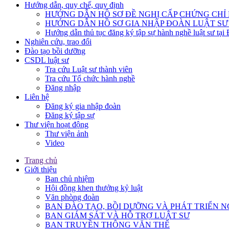
Hướng dẫn, quy chế, quy định
HƯỚNG DẪN HỒ SƠ ĐỀ NGHỊ CẤP CHỨNG CHỈ H
HƯỚNG DẪN HỒ SƠ GIA NHẬP ĐOÀN LUẬT SƯ
Hướng dẫn thủ tục đăng ký tập sự hành nghề luật sư tại
Nghiên cứu, trao đổi
Đào tạo bồi dưỡng
CSDL luật sư
Tra cứu Luật sư thành viên
Tra cứu Tổ chức hành nghề
Đăng nhập
Liên hệ
Đăng ký gia nhập đoàn
Đăng ký tập sự
Thư viện hoạt động
Thư viện ảnh
Video
Trang chủ
Giới thiệu
Ban chủ nhiệm
Hội đồng khen thưởng kỷ luật
Văn phòng đoàn
BAN ĐÀO TẠO, BỒI DƯỠNG VÀ PHÁT TRIỂN N
BAN GIÁM SÁT VÀ HỖ TRỢ LUẬT SƯ
BAN TRUYỀN THÔNG VĂN THỂ