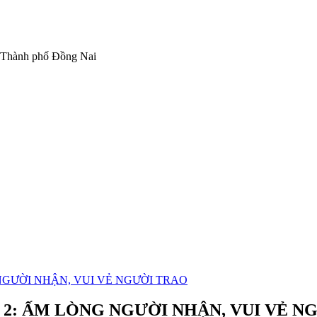
 Thành phố Đồng Nai
NGƯỜI NHẬN, VUI VẺ NGƯỜI TRAO
 2: ẤM LÒNG NGƯỜI NHẬN, VUI VẺ N