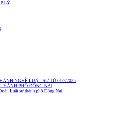
P LÝ
S
ÀNH NGHỀ LUẬT SƯ TỪ 01/7/2025
 THÀNH PHỐ ĐỒNG NAI
 Đoàn Luật sư thành phố Đồng Nai.