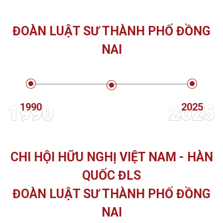
ĐOÀN LUẬT SƯ THÀNH PHỐ ĐỒNG
NAI
1990
2025
1990
2025
CHI HỘI HỮU NGHỊ VIỆT NAM - HÀN
QUỐC ĐLS
ĐOÀN LUẬT SƯ THÀNH PHỐ ĐỒNG
NAI