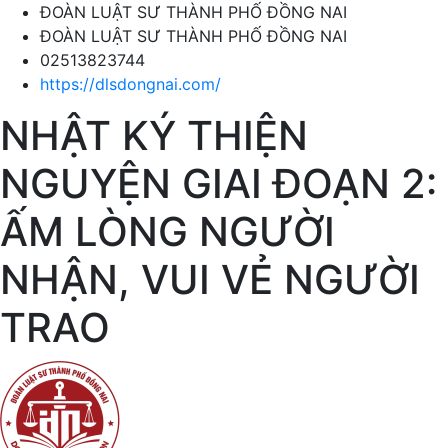
ĐOÀN LUẬT SƯ THÀNH PHỐ ĐỒNG NAI
ĐOÀN LUẬT SƯ THÀNH PHỐ ĐỒNG NAI
02513823744
https://dlsdongnai.com/
NHẬT KÝ THIỆN
NGUYỆN GIAI ĐOẠN 2:
ẤM LÒNG NGƯỜI
NHẬN, VUI VẺ NGƯỜI
TRAO