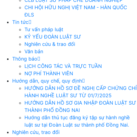
CLB LUẬT SƯ PHÁP CHẾ DOANH NGHIỆP
CHI HỘI HỮU NGHỊ VIỆT NAM - HÀN QUỐC
ĐLS
Tin tức
Tư vấn pháp luật
KỶ YẾU ĐOÀN LUẬT SƯ
Nghiên cứu & trao đổi
Văn bản
Thông báo
LỊCH CÔNG TÁC VÀ TRỰC TUẦN
NỢ PHÍ THÀNH VIÊN
Hướng dẫn, quy chế, quy định
HƯỚNG DẪN HỒ SƠ ĐỀ NGHỊ CẤP CHỨNG CHỈ
HÀNH NGHỀ LUẬT SƯ TỪ 01/7/2025
HƯỚNG DẪN HỒ SƠ GIA NHẬP ĐOÀN LUẬT SƯ
THÀNH PHỐ ĐỒNG NAI
Hướng dẫn thủ tục đăng ký tập sự hành nghề
luật sư tại Đoàn Luật sư thành phố Đồng Nai.
Nghiên cứu, trao đổi