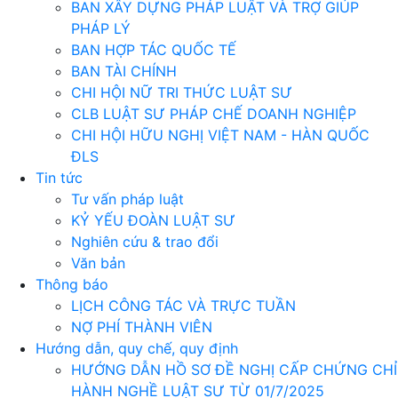
BAN XÂY DỰNG PHÁP LUẬT VÀ TRỢ GIÚP
PHÁP LÝ
BAN HỢP TÁC QUỐC TẾ
BAN TÀI CHÍNH
CHI HỘI NỮ TRI THỨC LUẬT SƯ
CLB LUẬT SƯ PHÁP CHẾ DOANH NGHIỆP
CHI HỘI HỮU NGHỊ VIỆT NAM - HÀN QUỐC
ĐLS
Tin tức
Tư vấn pháp luật
KỶ YẾU ĐOÀN LUẬT SƯ
Nghiên cứu & trao đổi
Văn bản
Thông báo
LỊCH CÔNG TÁC VÀ TRỰC TUẦN
NỢ PHÍ THÀNH VIÊN
Hướng dẫn, quy chế, quy định
HƯỚNG DẪN HỒ SƠ ĐỀ NGHỊ CẤP CHỨNG CHỈ
HÀNH NGHỀ LUẬT SƯ TỪ 01/7/2025