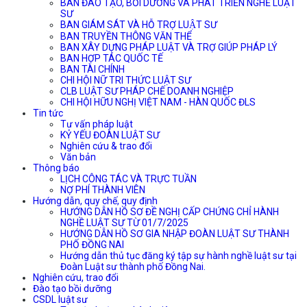
BAN ĐÀO TẠO, BỒI DƯỠNG VÀ PHÁT TRIỂN NGHỀ LUẬT
SƯ
BAN GIÁM SÁT VÀ HỖ TRỢ LUẬT SƯ
BAN TRUYỀN THÔNG VĂN THỂ
BAN XÂY DỰNG PHÁP LUẬT VÀ TRỢ GIÚP PHÁP LÝ
BAN HỢP TÁC QUỐC TẾ
BAN TÀI CHÍNH
CHI HỘI NỮ TRI THỨC LUẬT SƯ
CLB LUẬT SƯ PHÁP CHẾ DOANH NGHIỆP
CHI HỘI HỮU NGHỊ VIỆT NAM - HÀN QUỐC ĐLS
Tin tức
Tư vấn pháp luật
KỶ YẾU ĐOÀN LUẬT SƯ
Nghiên cứu & trao đổi
Văn bản
Thông báo
LỊCH CÔNG TÁC VÀ TRỰC TUẦN
NỢ PHÍ THÀNH VIÊN
Hướng dẫn, quy chế, quy định
HƯỚNG DẪN HỒ SƠ ĐỀ NGHỊ CẤP CHỨNG CHỈ HÀNH
NGHỀ LUẬT SƯ TỪ 01/7/2025
HƯỚNG DẪN HỒ SƠ GIA NHẬP ĐOÀN LUẬT SƯ THÀNH
PHỐ ĐỒNG NAI
Hướng dẫn thủ tục đăng ký tập sự hành nghề luật sư tại
Đoàn Luật sư thành phố Đồng Nai.
Nghiên cứu, trao đổi
Đào tạo bồi dưỡng
CSDL luật sư