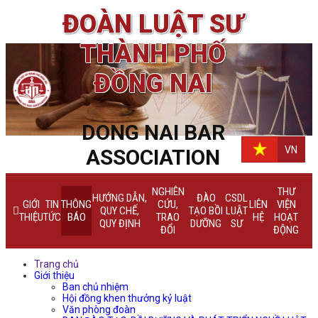
ĐOÀN LUẬT SƯ
THÀNH PHỐ
ĐỒNG NAI
DONG NAI BAR
VN
ASSOCIATION
NGHIÊN
THƯ
HƯỚNG DẪN,
ĐÀO
CSDL
GIỚI
TIN
THÔNG
CỨU,
LIÊN
VIỆN
QUY CHẾ,
TẠO BỒI
LUẬT
THIỆU
TỨC
BÁO
TRAO
HỆ
HOẠT
QUY ĐỊNH
DƯỠNG
SƯ
ĐỔI
ĐỘNG
Trang chủ
Giới thiệu
Ban chủ nhiệm
Hội đồng khen thưởng kỷ luật
Văn phòng đoàn