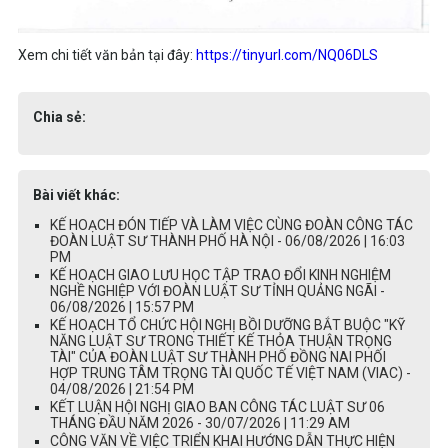
Xem chi tiết văn bản tại đây:
https://tinyurl.com/NQ06DLS
Chia sẻ:
Bài viết khác:
KẾ HOẠCH ĐÓN TIẾP VÀ LÀM VIỆC CÙNG ĐOÀN CÔNG TÁC
ĐOÀN LUẬT SƯ THÀNH PHỐ HÀ NỘI - 06/08/2026 | 16:03
PM
KẾ HOẠCH GIAO LƯU HỌC TẬP TRAO ĐỔI KINH NGHIỆM
NGHỀ NGHIỆP VỚI ĐOÀN LUẬT SƯ TỈNH QUẢNG NGÃI -
06/08/2026 | 15:57 PM
KẾ HOẠCH TỔ CHỨC HỘI NGHỊ BỒI DƯỠNG BẮT BUỘC "KỸ
NĂNG LUẬT SƯ TRONG THIẾT KẾ THỎA THUẬN TRỌNG
TÀI" CỦA ĐOÀN LUẬT SƯ THÀNH PHỐ ĐỒNG NAI PHỐI
HỢP TRUNG TÂM TRỌNG TÀI QUỐC TẾ VIỆT NAM (VIAC) -
04/08/2026 | 21:54 PM
KẾT LUẬN HỘI NGHỊ GIAO BAN CÔNG TÁC LUẬT SƯ 06
THÁNG ĐẦU NĂM 2026 - 30/07/2026 | 11:29 AM
CÔNG VĂN VỀ VIỆC TRIỂN KHAI HƯỚNG DẪN THỰC HIỆN