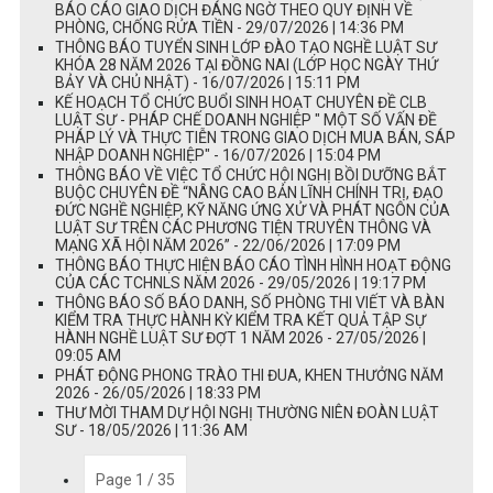
BÁO CÁO GIAO DỊCH ĐÁNG NGỜ THEO QUY ĐỊNH VỀ
PHÒNG, CHỐNG RỬA TIỀN - 29/07/2026 | 14:36 PM
THÔNG BÁO TUYỂN SINH LỚP ĐÀO TẠO NGHỀ LUẬT SƯ
KHÓA 28 NĂM 2026 TẠI ĐỒNG NAI (LỚP HỌC NGÀY THỨ
BẢY VÀ CHỦ NHẬT) - 16/07/2026 | 15:11 PM
KẾ HOẠCH TỔ CHỨC BUỔI SINH HOẠT CHUYÊN ĐỀ CLB
LUẬT SƯ - PHÁP CHẾ DOANH NGHIỆP " MỘT SỐ VẤN ĐỀ
PHÁP LÝ VÀ THỰC TIỄN TRONG GIAO DỊCH MUA BÁN, SÁP
NHẬP DOANH NGHIỆP" - 16/07/2026 | 15:04 PM
THÔNG BÁO VỀ VIỆC TỔ CHỨC HỘI NGHỊ BỒI DƯỠNG BẮT
BUỘC CHUYÊN ĐỀ “NÂNG CAO BẢN LĨNH CHÍNH TRỊ, ĐẠO
ĐỨC NGHỀ NGHIỆP, KỸ NĂNG ỨNG XỬ VÀ PHÁT NGÔN CỦA
LUẬT SƯ TRÊN CÁC PHƯƠNG TIỆN TRUYÊN THÔNG VÀ
MẠNG XÃ HỘI NĂM 2026” - 22/06/2026 | 17:09 PM
THÔNG BÁO THỰC HIỆN BÁO CÁO TÌNH HÌNH HOẠT ĐỘNG
CỦA CÁC TCHNLS NĂM 2026 - 29/05/2026 | 19:17 PM
THÔNG BÁO SỐ BÁO DANH, SỐ PHÒNG THI VIẾT VÀ BÀN
KIỂM TRA THỰC HÀNH KỲ KIỂM TRA KẾT QUẢ TẬP SỰ
HÀNH NGHỀ LUẬT SƯ ĐỢT 1 NĂM 2026 - 27/05/2026 |
09:05 AM
PHÁT ĐỘNG PHONG TRÀO THI ĐUA, KHEN THƯỞNG NĂM
2026 - 26/05/2026 | 18:33 PM
THƯ MỜI THAM DỰ HỘI NGHỊ THƯỜNG NIÊN ĐOÀN LUẬT
SƯ - 18/05/2026 | 11:36 AM
Page 1 / 35