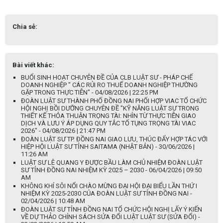
Chia sẻ:
Bài viết khác:
BUỔI SINH HOẠT CHUYÊN ĐỀ CỦA CLB LUẬT SƯ - PHÁP CHẾ
DOANH NGHIỆP " CÁC RỦI RO THUẾ DOANH NGHIỆP THƯỜNG
GẶP TRONG THỰC TIỄN" - 04/08/2026 | 22:25 PM
ĐOÀN LUẬT SƯ THÀNH PHỐ ĐỒNG NAI PHỐI HỢP VIAC TỔ CHỨC
HỘI NGHỊ BỒI DƯỠNG CHUYÊN ĐỀ "KỸ NĂNG LUẬT SƯ TRONG
THIẾT KẾ THỎA THUẬN TRỌNG TÀI: NHÌN TỪ THỰC TIỄN GIAO
DỊCH VÀ LƯU Ý ÁP DỤNG QUY TẮC TỐ TỤNG TRỌNG TÀI VIAC
2026" - 04/08/2026 | 21:47 PM
ĐOÀN LUẬT SƯ TP. ĐỒNG NAI GIAO LƯU, THÚC ĐẨY HỢP TÁC VỚI
HIỆP HỘI LUẬT SƯ TỈNH SAITAMA (NHẬT BẢN) - 30/06/2026 |
11:26 AM
LUẬT SƯ LÊ QUANG Y ĐƯỢC BẦU LÀM CHỦ NHIỆM ĐOÀN LUẬT
SƯ TỈNH ĐỒNG NAI NHIỆM KỲ 2025 – 2030 - 06/04/2026 | 09:50
AM
KHÔNG KHÍ SÔI NỔI CHÀO MỪNG ĐẠI HỘI ĐẠI BIỂU LẦN THỨ I
NHIỆM KỲ 2025-2030 CỦA ĐOÀN LUẬT SƯ TỈNH ĐỒNG NAI -
02/04/2026 | 10:48 AM
ĐOÀN LUẬT SƯ TỈNH ĐỒNG NAI TỔ CHỨC HỘI NGHỊ LẤY Ý KIẾN
VỀ DỰ THẢO CHÍNH SÁCH SỬA ĐỔI LUẬT LUẬT SƯ (SỬA ĐỔI) -