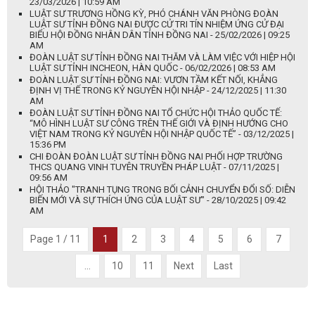
23/03/2026 | 10:59 AM
LUẬT SƯ TRƯƠNG HỒNG KỲ, PHÓ CHÁNH VĂN PHÒNG ĐOÀN
LUẬT SƯ TỈNH ĐỒNG NAI ĐƯỢC CỬ TRI TÍN NHIỆM ỨNG CỬ ĐẠI
BIỂU HỘI ĐỒNG NHÂN DÂN TỈNH ĐỒNG NAI - 25/02/2026 | 09:25
AM
ĐOÀN LUẬT SƯ TỈNH ĐỒNG NAI THĂM VÀ LÀM VIỆC VỚI HIỆP HỘI
LUẬT SƯ TỈNH INCHEON, HÀN QUỐC - 06/02/2026 | 08:53 AM
ĐOÀN LUẬT SƯ TỈNH ĐỒNG NAI: VƯƠN TẦM KẾT NỐI, KHẲNG
ĐỊNH VỊ THẾ TRONG KỶ NGUYÊN HỘI NHẬP - 24/12/2025 | 11:30
AM
ĐOÀN LUẬT SƯ TỈNH ĐỒNG NAI TỔ CHỨC HỘI THẢO QUỐC TẾ:
“MÔ HÌNH LUẬT SƯ CÔNG TRÊN THẾ GIỚI VÀ ĐỊNH HƯỚNG CHO
VIỆT NAM TRONG KỶ NGUYÊN HỘI NHẬP QUỐC TẾ” - 03/12/2025 |
15:36 PM
CHI ĐOÀN ĐOÀN LUẬT SƯ TỈNH ĐỒNG NAI PHỐI HỢP TRƯỜNG
THCS QUANG VINH TUYÊN TRUYỀN PHÁP LUẬT - 07/11/2025 |
09:56 AM
HỘI THẢO "TRANH TỤNG TRONG BỐI CẢNH CHUYỂN ĐỔI SỐ: DIỄN
BIẾN MỚI VÀ SỰ THÍCH ỨNG CỦA LUẬT SƯ" - 28/10/2025 | 09:42
AM
Page 1 / 11
1
2
3
4
5
6
7
...
10
11
Next
Last