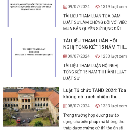
ĐỐI VỚI VIỆC MUA BÁN
09/07/2024
1319 lượt xem
QUYỀN SỬ DỤNG ĐẤT BẰNG
TÀI LIỆU THAM LUẬN TỌA ĐÀM
GIẤY TAY THỰC TRẠNG VÀ
LUẬT SƯ LÀM CHỨNG ĐỐI VỚI VIỆC
GIẢI PHÁP
MUA BÁN QUYỀN SỬ DỤNG ĐẤT
BẰNG GIẤY TAY THỰC TRẠNG VÀ
TÀI LIỆU THAM LUẬN HỘI
GIẢI PHÁP
NGHỊ TỔNG KẾT 15 NĂM THI
HÀNH LUẬT LUẬT SƯ
09/07/2024
1233 lượt xem
TÀI LIỆU THAM LUẬN HỘI NGHỊ
TỔNG KẾT 15 NĂM THI HÀNH LUẬT
LUẬT SƯ
Luật Tổ chức TAND 2024: Tòa
không có trách nhiệm thu
thập chứng cứ
08/07/2024
1333 lượt xem
Trong trường hợp đương sự áp
dụng các biện pháp mà không thu
thập được chứng cứ thì tòa án sẽ