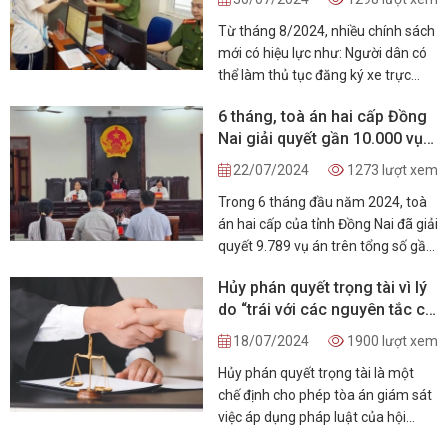
Từ tháng 8/2024, nhiều chính sách
mới có hiệu lực như: Người dân có
thể làm thủ tục đăng ký xe trực
tuyến; Nhiều quy định mới về giá
6 tháng, toà án hai cấp Đồng
đất có hiệu lực; Sử dụng tài khoản
Nai giải quyết gần 10.000 vụ
VNeID đăng ký tài khoản thuế điện
án
tử;...
22/07/2024
1273 lượt xem
Trong 6 tháng đầu năm 2024, toà
án hai cấp của tỉnh Đồng Nai đã giải
quyết 9.789 vụ án trên tổng số gần
19.500 vụ việc đã thụ lý.
Hủy phán quyết trọng tài vì lý
do “trái với các nguyên tắc cơ
bản của pháp luật Việt Nam”:
18/07/2024
1900 lượt xem
Thực trạng, bất cập và hướng
Hủy phán quyết trọng tài là một
hoàn thiện
chế định cho phép tòa án giám sát
việc áp dụng pháp luật của hội
đồng trọng tài. Các căn cứ để hủy