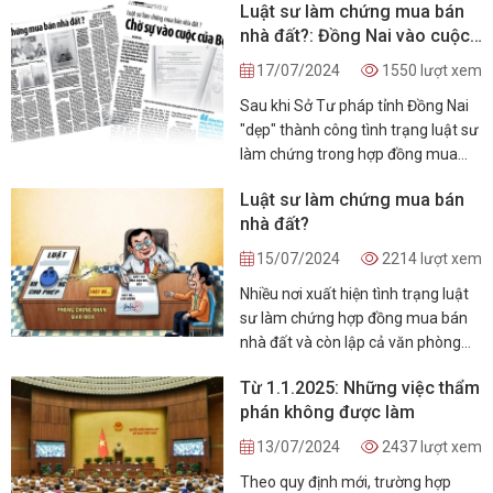
Luật sư làm chứng mua bán
phán quyết trọng tài được quy định
nhà đất?: Đồng Nai vào cuộc
tại Điều 68 Luật Trọng tài thương
quyết liệt, thanh tra xử lý
mại năm 2010, trong đó có căn cứ
17/07/2024
1550 lượt xem
hủy phán quyết trọng tài vì lý do
Sau khi Sở Tư pháp tỉnh Đồng Nai
“trái với các nguyên tắc cơ bản của
"dẹp" thành công tình trạng luật sư
pháp luật Việt Nam”. Việc áp dụng
làm chứng trong hợp đồng mua
quy định hủy phán quyết trọng tài
bán nhà đất bằng giấy tay, thì nay
vì lý do nêu trên, thực tiễn thời gian
Luật sư làm chứng mua bán
lại xuất hiện thêm kiểu "lách" luật
qua đã phát sinh một số bất cập
nhà đất?
mới khó xử lý.
gây hiệu ứng tiêu cực cho quá trình
thi hành phán quyết trọng tài, làm
15/07/2024
2214 lượt xem
ảnh hưởng đến môi trường kinh
Nhiều nơi xuất hiện tình trạng luật
doanh tại Việt Nam. Bài viết phân
sư làm chứng hợp đồng mua bán
tích thực trạng, nhận dạng một số
nhà đất và còn lập cả văn phòng
bất cập, từ đó đề xuất giải pháp
gần giống như công chứng..., dẫn
hoàn thiện pháp luật về vấn đề này.
Từ 1.1.2025: Những việc thẩm
đến một thửa đất bị bán cho nhiều
phán không được làm
người.
13/07/2024
2437 lượt xem
Theo quy định mới, trường hợp