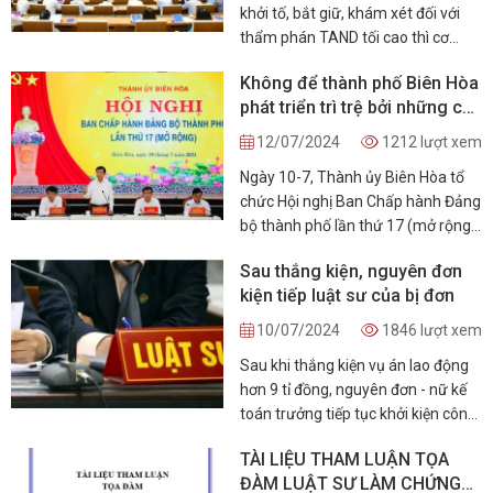
khởi tố, bắt giữ, khám xét đối với
thẩm phán TAND tối cao thì cơ
quan điều tra phải báo cáo ngay
Không để thành phố Biên Hòa
Chủ tịch nước và thông báo cho
phát triển trì trệ bởi những cán
Chánh án TAND tối cao biết.
bộ yếu kém về năng lực lẫn tư
12/07/2024
1212 lượt xem
duy hành động
Ngày 10-7, Thành ủy Biên Hòa tổ
chức Hội nghị Ban Chấp hành Đảng
bộ thành phố lần thứ 17 (mở rộng)
để đánh giá kết quả thực hiện nghị
Sau thắng kiện, nguyên đơn
quyết của Đảng bộ 6 tháng đầu
kiện tiếp luật sư của bị đơn
năm và triển khai những nhiệm vụ
trọng tâm 6 tháng cuối năm 2024.
10/07/2024
1846 lượt xem
Sau khi thắng kiện vụ án lao động
hơn 9 tỉ đồng, nguyên đơn - nữ kế
toán trưởng tiếp tục khởi kiện công
ty luật từng thực hiện dịch vụ pháp
TÀI LIỆU THAM LUẬN TỌA
lý cho bên bị đơn đòi bồi thường
ĐÀM LUẬT SƯ LÀM CHỨNG
tổn thất tinh thần 18 triệu đồng.