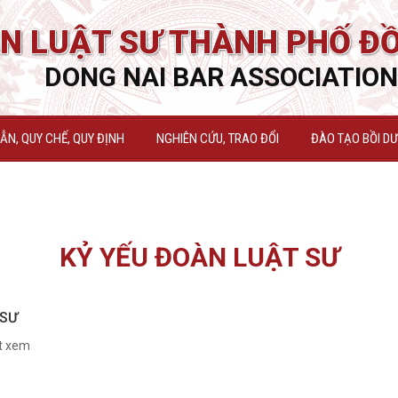
N LUẬT SƯ THÀNH PHỐ ĐỒ
DONG NAI BAR ASSOCIATION
N, QUY CHẾ, QUY ĐỊNH
NGHIÊN CỨU, TRAO ĐỔI
ĐÀO TẠO BỒI D
KỶ YẾU ĐOÀN LUẬT SƯ
 SƯ
t xem