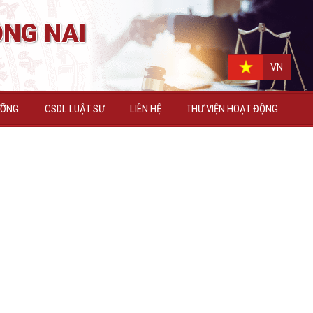
NG NAI
VN
ƯỠNG
CSDL LUẬT SƯ
LIÊN HỆ
THƯ VIỆN HOẠT ĐỘNG