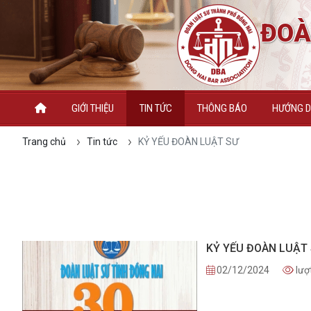
ĐOÀ
GIỚI THIỆU
TIN TỨC
THÔNG BÁO
HƯỚNG DẪ
Trang chủ
Tin tức
KỶ YẾU ĐOÀN LUẬT SƯ
KỶ YẾU ĐOÀN LUẬT
02/12/2024
lượ