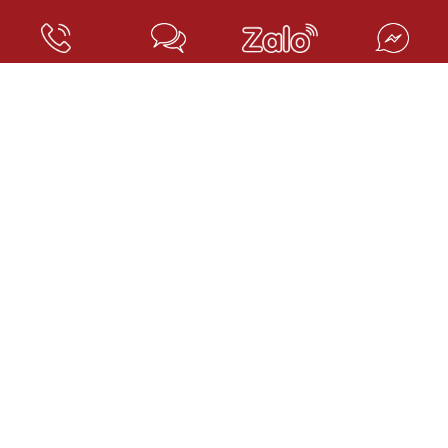
TAGS TIN TỨC:
danh sach luat su no doan phi