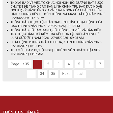
THÔNG BÁO VỀ VIỆC TỔ CHỨC HỘI NGHỊ BỒI DƯỠNG BẮT BUỘC
CHUYÊN ĐỀ “NÂNG CAO BẢN LĨNH CHÍNH TRỊ, ĐẠO ĐỨC NGHỀ
NGHIỆP, KỸ NĂNG ỨNG XỬ VÀ PHÁT NGÔN CỦA LUẬT SƯ TRÊN
CÁC PHƯƠNG TIỆN TRUYÊN THÔNG VÀ MẠNG XÃ HỘI NĂM 2026”
- 22/06/2026 | 17:09 PM
THÔNG BÁO THỰC HIỆN BÁO CÁO TÌNH HÌNH HOẠT ĐỘNG CỦA
CÁC TCHNLS NĂM 2026 - 29/05/2026 | 19:17 PM
THÔNG BÁO SỐ BÁO DANH, SỐ PHÒNG THI VIẾT VÀ BÀN KIỂM
TRA THỰC HÀNH KỲ KIỂM TRA KẾT QUẢ TẬP SỰ HÀNH NGHỀ
LUẬT SƯ ĐỢT 1 NĂM 2026 - 27/05/2026 | 09:05 AM
PHÁT ĐỘNG PHONG TRÀO THI ĐUA, KHEN THƯỞNG NĂM 2026 -
26/05/2026 | 18:33 PM
THƯ MỜI THAM DỰ HỘI NGHỊ THƯỜNG NIÊN ĐOÀN LUẬT SƯ -
18/05/2026 | 11:36 AM
Page 1 / 35
1
2
3
4
5
6
7
...
34
35
Next
Last
THÔNG TIN LIÊN HỆ