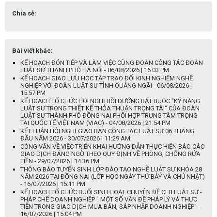
Chia sẻ:
Bài viết khác:
KẾ HOẠCH ĐÓN TIẾP VÀ LÀM VIỆC CÙNG ĐOÀN CÔNG TÁC ĐOÀN
LUẬT SƯ THÀNH PHỐ HÀ NỘI - 06/08/2026 | 16:03 PM
KẾ HOẠCH GIAO LƯU HỌC TẬP TRAO ĐỔI KINH NGHIỆM NGHỀ
NGHIỆP VỚI ĐOÀN LUẬT SƯ TỈNH QUẢNG NGÃI - 06/08/2026 |
15:57 PM
KẾ HOẠCH TỔ CHỨC HỘI NGHỊ BỒI DƯỠNG BẮT BUỘC "KỸ NĂNG
LUẬT SƯ TRONG THIẾT KẾ THỎA THUẬN TRỌNG TÀI" CỦA ĐOÀN
LUẬT SƯ THÀNH PHỐ ĐỒNG NAI PHỐI HỢP TRUNG TÂM TRỌNG
TÀI QUỐC TẾ VIỆT NAM (VIAC) - 04/08/2026 | 21:54 PM
KẾT LUẬN HỘI NGHỊ GIAO BAN CÔNG TÁC LUẬT SƯ 06 THÁNG
ĐẦU NĂM 2026 - 30/07/2026 | 11:29 AM
CÔNG VĂN VỀ VIỆC TRIỂN KHAI HƯỚNG DẪN THỰC HIỆN BÁO CÁO
GIAO DỊCH ĐÁNG NGỜ THEO QUY ĐỊNH VỀ PHÒNG, CHỐNG RỬA
TIỀN - 29/07/2026 | 14:36 PM
THÔNG BÁO TUYỂN SINH LỚP ĐÀO TẠO NGHỀ LUẬT SƯ KHÓA 28
NĂM 2026 TẠI ĐỒNG NAI (LỚP HỌC NGÀY THỨ BẢY VÀ CHỦ NHẬT)
- 16/07/2026 | 15:11 PM
KẾ HOẠCH TỔ CHỨC BUỔI SINH HOẠT CHUYÊN ĐỀ CLB LUẬT SƯ -
PHÁP CHẾ DOANH NGHIỆP " MỘT SỐ VẤN ĐỀ PHÁP LÝ VÀ THỰC
TIỄN TRONG GIAO DỊCH MUA BÁN, SÁP NHẬP DOANH NGHIỆP" -
16/07/2026 | 15:04 PM