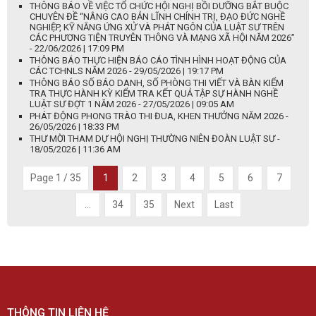
THÔNG BÁO VỀ VIỆC TỔ CHỨC HỘI NGHỊ BỒI DƯỠNG BẮT BUỘC
CHUYÊN ĐỀ “NÂNG CAO BẢN LĨNH CHÍNH TRỊ, ĐẠO ĐỨC NGHỀ
NGHIỆP, KỸ NĂNG ỨNG XỬ VÀ PHÁT NGÔN CỦA LUẬT SƯ TRÊN
CÁC PHƯƠNG TIỆN TRUYÊN THÔNG VÀ MẠNG XÃ HỘI NĂM 2026”
- 22/06/2026 | 17:09 PM
THÔNG BÁO THỰC HIỆN BÁO CÁO TÌNH HÌNH HOẠT ĐỘNG CỦA
CÁC TCHNLS NĂM 2026 - 29/05/2026 | 19:17 PM
THÔNG BÁO SỐ BÁO DANH, SỐ PHÒNG THI VIẾT VÀ BÀN KIỂM
TRA THỰC HÀNH KỲ KIỂM TRA KẾT QUẢ TẬP SỰ HÀNH NGHỀ
LUẬT SƯ ĐỢT 1 NĂM 2026 - 27/05/2026 | 09:05 AM
PHÁT ĐỘNG PHONG TRÀO THI ĐUA, KHEN THƯỞNG NĂM 2026 -
26/05/2026 | 18:33 PM
THƯ MỜI THAM DỰ HỘI NGHỊ THƯỜNG NIÊN ĐOÀN LUẬT SƯ -
18/05/2026 | 11:36 AM
Page 1 / 35
1
2
3
4
5
6
7
...
34
35
Next
Last
THÔNG TIN LIÊN HỆ