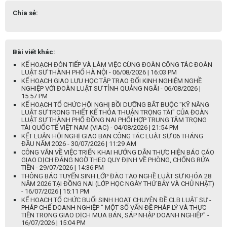
Chia sẻ:
Bài viết khác:
KẾ HOẠCH ĐÓN TIẾP VÀ LÀM VIỆC CÙNG ĐOÀN CÔNG TÁC ĐOÀN
LUẬT SƯ THÀNH PHỐ HÀ NỘI - 06/08/2026 | 16:03 PM
KẾ HOẠCH GIAO LƯU HỌC TẬP TRAO ĐỔI KINH NGHIỆM NGHỀ
NGHIỆP VỚI ĐOÀN LUẬT SƯ TỈNH QUẢNG NGÃI - 06/08/2026 |
15:57 PM
KẾ HOẠCH TỔ CHỨC HỘI NGHỊ BỒI DƯỠNG BẮT BUỘC "KỸ NĂNG
LUẬT SƯ TRONG THIẾT KẾ THỎA THUẬN TRỌNG TÀI" CỦA ĐOÀN
LUẬT SƯ THÀNH PHỐ ĐỒNG NAI PHỐI HỢP TRUNG TÂM TRỌNG
TÀI QUỐC TẾ VIỆT NAM (VIAC) - 04/08/2026 | 21:54 PM
KẾT LUẬN HỘI NGHỊ GIAO BAN CÔNG TÁC LUẬT SƯ 06 THÁNG
ĐẦU NĂM 2026 - 30/07/2026 | 11:29 AM
CÔNG VĂN VỀ VIỆC TRIỂN KHAI HƯỚNG DẪN THỰC HIỆN BÁO CÁO
GIAO DỊCH ĐÁNG NGỜ THEO QUY ĐỊNH VỀ PHÒNG, CHỐNG RỬA
TIỀN - 29/07/2026 | 14:36 PM
THÔNG BÁO TUYỂN SINH LỚP ĐÀO TẠO NGHỀ LUẬT SƯ KHÓA 28
NĂM 2026 TẠI ĐỒNG NAI (LỚP HỌC NGÀY THỨ BẢY VÀ CHỦ NHẬT)
- 16/07/2026 | 15:11 PM
KẾ HOẠCH TỔ CHỨC BUỔI SINH HOẠT CHUYÊN ĐỀ CLB LUẬT SƯ -
PHÁP CHẾ DOANH NGHIỆP " MỘT SỐ VẤN ĐỀ PHÁP LÝ VÀ THỰC
TIỄN TRONG GIAO DỊCH MUA BÁN, SÁP NHẬP DOANH NGHIỆP" -
16/07/2026 | 15:04 PM