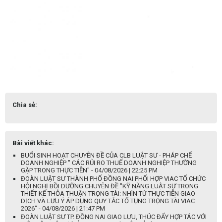
Chia sẻ:
Bài viết khác:
BUỔI SINH HOẠT CHUYÊN ĐỀ CỦA CLB LUẬT SƯ - PHÁP CHẾ
DOANH NGHIỆP " CÁC RỦI RO THUẾ DOANH NGHIỆP THƯỜNG
GẶP TRONG THỰC TIỄN" - 04/08/2026 | 22:25 PM
ĐOÀN LUẬT SƯ THÀNH PHỐ ĐỒNG NAI PHỐI HỢP VIAC TỔ CHỨC
HỘI NGHỊ BỒI DƯỠNG CHUYÊN ĐỀ "KỸ NĂNG LUẬT SƯ TRONG
THIẾT KẾ THỎA THUẬN TRỌNG TÀI: NHÌN TỪ THỰC TIỄN GIAO
DỊCH VÀ LƯU Ý ÁP DỤNG QUY TẮC TỐ TỤNG TRỌNG TÀI VIAC
2026" - 04/08/2026 | 21:47 PM
ĐOÀN LUẬT SƯ TP. ĐỒNG NAI GIAO LƯU, THÚC ĐẨY HỢP TÁC VỚI