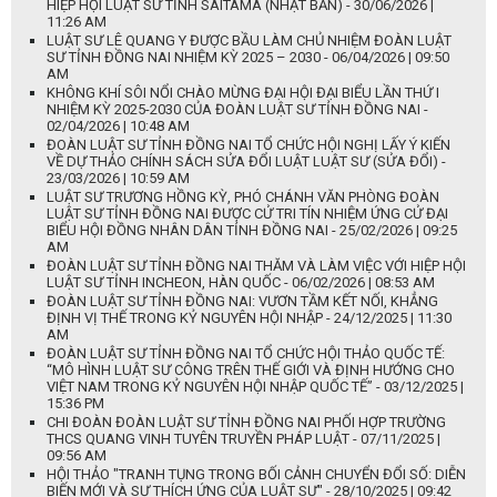
HIỆP HỘI LUẬT SƯ TỈNH SAITAMA (NHẬT BẢN) - 30/06/2026 |
11:26 AM
LUẬT SƯ LÊ QUANG Y ĐƯỢC BẦU LÀM CHỦ NHIỆM ĐOÀN LUẬT
SƯ TỈNH ĐỒNG NAI NHIỆM KỲ 2025 – 2030 - 06/04/2026 | 09:50
AM
KHÔNG KHÍ SÔI NỔI CHÀO MỪNG ĐẠI HỘI ĐẠI BIỂU LẦN THỨ I
NHIỆM KỲ 2025-2030 CỦA ĐOÀN LUẬT SƯ TỈNH ĐỒNG NAI -
02/04/2026 | 10:48 AM
ĐOÀN LUẬT SƯ TỈNH ĐỒNG NAI TỔ CHỨC HỘI NGHỊ LẤY Ý KIẾN
VỀ DỰ THẢO CHÍNH SÁCH SỬA ĐỔI LUẬT LUẬT SƯ (SỬA ĐỔI) -
23/03/2026 | 10:59 AM
LUẬT SƯ TRƯƠNG HỒNG KỲ, PHÓ CHÁNH VĂN PHÒNG ĐOÀN
LUẬT SƯ TỈNH ĐỒNG NAI ĐƯỢC CỬ TRI TÍN NHIỆM ỨNG CỬ ĐẠI
BIỂU HỘI ĐỒNG NHÂN DÂN TỈNH ĐỒNG NAI - 25/02/2026 | 09:25
AM
ĐOÀN LUẬT SƯ TỈNH ĐỒNG NAI THĂM VÀ LÀM VIỆC VỚI HIỆP HỘI
LUẬT SƯ TỈNH INCHEON, HÀN QUỐC - 06/02/2026 | 08:53 AM
ĐOÀN LUẬT SƯ TỈNH ĐỒNG NAI: VƯƠN TẦM KẾT NỐI, KHẲNG
ĐỊNH VỊ THẾ TRONG KỶ NGUYÊN HỘI NHẬP - 24/12/2025 | 11:30
AM
ĐOÀN LUẬT SƯ TỈNH ĐỒNG NAI TỔ CHỨC HỘI THẢO QUỐC TẾ:
“MÔ HÌNH LUẬT SƯ CÔNG TRÊN THẾ GIỚI VÀ ĐỊNH HƯỚNG CHO
VIỆT NAM TRONG KỶ NGUYÊN HỘI NHẬP QUỐC TẾ” - 03/12/2025 |
15:36 PM
CHI ĐOÀN ĐOÀN LUẬT SƯ TỈNH ĐỒNG NAI PHỐI HỢP TRƯỜNG
THCS QUANG VINH TUYÊN TRUYỀN PHÁP LUẬT - 07/11/2025 |
09:56 AM
HỘI THẢO "TRANH TỤNG TRONG BỐI CẢNH CHUYỂN ĐỔI SỐ: DIỄN
BIẾN MỚI VÀ SỰ THÍCH ỨNG CỦA LUẬT SƯ" - 28/10/2025 | 09:42