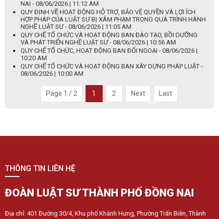
NAI - 08/06/2026 | 11:12 AM
QUY ĐỊNH VỀ HOẠT ĐỘNG HỖ TRỢ, BẢO VỆ QUYỀN VÀ LỢI ÍCH
HỢP PHÁP CỦA LUẬT SƯ BỊ XÂM PHẠM TRONG QUÁ TRÌNH HÀNH
NGHỀ LUẬT SƯ - 08/06/2026 | 11:05 AM
QUY CHẾ TỔ CHỨC VÀ HOẠT ĐỘNG BAN ĐÀO TẠO, BỒI DƯỠNG
VÀ PHÁT TRIỂN NGHỀ LUẬT SƯ - 08/06/2026 | 10:56 AM
QUY CHẾ TỔ CHỨC, HOẠT ĐỘNG BAN ĐỐI NGOẠI - 08/06/2026 |
10:20 AM
QUY CHẾ TỔ CHỨC VÀ HOẠT ĐỘNG BAN XÂY DỰNG PHÁP LUẬT -
08/06/2026 | 10:00 AM
Page 1 / 2
1
2
Next
Last
THÔNG TIN LIÊN HỆ
ĐOÀN LUẬT SƯ THÀNH PHỐ ĐỒNG NAI
Địa chỉ: 401 Đường 30/4, Khu phố Khánh Hưng, Phường Trấn Biên, Thành