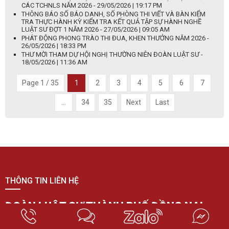
CÁC TCHNLS NĂM 2026 - 29/05/2026 | 19:17 PM
THÔNG BÁO SỐ BÁO DANH, SỐ PHÒNG THI VIẾT VÀ BÀN KIỂM
TRA THỰC HÀNH KỲ KIỂM TRA KẾT QUẢ TẬP SỰ HÀNH NGHỀ
LUẬT SƯ ĐỢT 1 NĂM 2026 - 27/05/2026 | 09:05 AM
PHÁT ĐỘNG PHONG TRÀO THI ĐUA, KHEN THƯỞNG NĂM 2026 -
26/05/2026 | 18:33 PM
THƯ MỜI THAM DỰ HỘI NGHỊ THƯỜNG NIÊN ĐOÀN LUẬT SƯ -
18/05/2026 | 11:36 AM
Page 1 / 35
1
2
3
4
5
6
7
...
34
35
Next
Last
THÔNG TIN LIÊN HỆ
ĐOÀN LUẬT SƯ THÀNH PHỐ ĐỒNG NAI
Địa chỉ: 401 Đường 30/4, Khu phố Khánh Hưng, Phường Trấn Biên, Thành