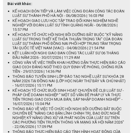
Bài viết khác:
KẾ HOẠCH ĐÓN TIẾP VÀ LÀM VIỆC CÙNG ĐOÀN CÔNG TÁC ĐOÀN
LUẬT SƯ THÀNH PHỐ HÀ NỘI - 06/08/2026 | 16:03 PM
KẾ HOẠCH GIAO LƯU HỌC TẬP TRAO ĐỔI KINH NGHIỆM NGHỀ
NGHIỆP VỚI ĐOÀN LUẬT SƯ TỈNH QUẢNG NGÃI - 06/08/2026 |
15:57 PM
KẾ HOẠCH TỔ CHỨC HỘI NGHỊ BỒI DƯỠNG BẮT BUỘC "KỸ NĂNG
LUẬT SƯ TRONG THIẾT KẾ THỎA THUẬN TRỌNG TÀI" CỦA ĐOÀN
LUẬT SƯ THÀNH PHỐ ĐỒNG NAI PHỐI HỢP TRUNG TÂM TRỌNG
TÀI QUỐC TẾ VIỆT NAM (VIAC) - 04/08/2026 | 21:54 PM
KẾT LUẬN HỘI NGHỊ GIAO BAN CÔNG TÁC LUẬT SƯ 06 THÁNG
ĐẦU NĂM 2026 - 30/07/2026 | 11:29 AM
CÔNG VĂN VỀ VIỆC TRIỂN KHAI HƯỚNG DẪN THỰC HIỆN BÁO CÁO
GIAO DỊCH ĐÁNG NGỜ THEO QUY ĐỊNH VỀ PHÒNG, CHỐNG RỬA
TIỀN - 29/07/2026 | 14:36 PM
THÔNG BÁO TUYỂN SINH LỚP ĐÀO TẠO NGHỀ LUẬT SƯ KHÓA 28
NĂM 2026 TẠI ĐỒNG NAI (LỚP HỌC NGÀY THỨ BẢY VÀ CHỦ NHẬT)
- 16/07/2026 | 15:11 PM
KẾ HOẠCH TỔ CHỨC BUỔI SINH HOẠT CHUYÊN ĐỀ CLB LUẬT SƯ -
PHÁP CHẾ DOANH NGHIỆP " MỘT SỐ VẤN ĐỀ PHÁP LÝ VÀ THỰC
TIỄN TRONG GIAO DỊCH MUA BÁN, SÁP NHẬP DOANH NGHIỆP" -
16/07/2026 | 15:04 PM
THÔNG BÁO VỀ VIỆC TỔ CHỨC HỘI NGHỊ BỒI DƯỠNG BẮT BUỘC
CHUYÊN ĐỀ “NÂNG CAO BẢN LĨNH CHÍNH TRỊ, ĐẠO ĐỨC NGHỀ
NGHIỆP, KỸ NĂNG ỨNG XỬ VÀ PHÁT NGÔN CỦA LUẬT SƯ TRÊN
CÁC PHƯƠNG TIỆN TRUYÊN THÔNG VÀ MẠNG XÃ HỘI NĂM 2026”
- 22/06/2026 | 17:09 PM
THÔNG BÁO THỰC HIỆN BÁO CÁO TÌNH HÌNH HOẠT ĐỘNG CỦA