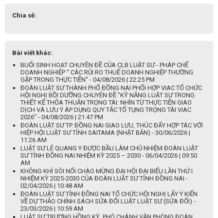
Chia sẻ:
Bài viết khác:
BUỔI SINH HOẠT CHUYÊN ĐỀ CỦA CLB LUẬT SƯ - PHÁP CHẾ
DOANH NGHIỆP " CÁC RỦI RO THUẾ DOANH NGHIỆP THƯỜNG
GẶP TRONG THỰC TIỄN" - 04/08/2026 | 22:25 PM
ĐOÀN LUẬT SƯ THÀNH PHỐ ĐỒNG NAI PHỐI HỢP VIAC TỔ CHỨC
HỘI NGHỊ BỒI DƯỠNG CHUYÊN ĐỀ "KỸ NĂNG LUẬT SƯ TRONG
THIẾT KẾ THỎA THUẬN TRỌNG TÀI: NHÌN TỪ THỰC TIỄN GIAO
DỊCH VÀ LƯU Ý ÁP DỤNG QUY TẮC TỐ TỤNG TRỌNG TÀI VIAC
2026" - 04/08/2026 | 21:47 PM
ĐOÀN LUẬT SƯ TP. ĐỒNG NAI GIAO LƯU, THÚC ĐẨY HỢP TÁC VỚI
HIỆP HỘI LUẬT SƯ TỈNH SAITAMA (NHẬT BẢN) - 30/06/2026 |
11:26 AM
LUẬT SƯ LÊ QUANG Y ĐƯỢC BẦU LÀM CHỦ NHIỆM ĐOÀN LUẬT
SƯ TỈNH ĐỒNG NAI NHIỆM KỲ 2025 – 2030 - 06/04/2026 | 09:50
AM
KHÔNG KHÍ SÔI NỔI CHÀO MỪNG ĐẠI HỘI ĐẠI BIỂU LẦN THỨ I
NHIỆM KỲ 2025-2030 CỦA ĐOÀN LUẬT SƯ TỈNH ĐỒNG NAI -
02/04/2026 | 10:48 AM
ĐOÀN LUẬT SƯ TỈNH ĐỒNG NAI TỔ CHỨC HỘI NGHỊ LẤY Ý KIẾN
VỀ DỰ THẢO CHÍNH SÁCH SỬA ĐỔI LUẬT LUẬT SƯ (SỬA ĐỔI) -
23/03/2026 | 10:59 AM
LUẬT SƯ TRƯƠNG HỒNG KỲ, PHÓ CHÁNH VĂN PHÒNG ĐOÀN