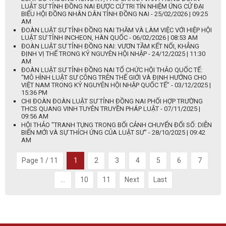
LUẬT SƯ TỈNH ĐỒNG NAI ĐƯỢC CỬ TRI TÍN NHIỆM ỨNG CỬ ĐẠI
BIỂU HỘI ĐỒNG NHÂN DÂN TỈNH ĐỒNG NAI - 25/02/2026 | 09:25
AM
ĐOÀN LUẬT SƯ TỈNH ĐỒNG NAI THĂM VÀ LÀM VIỆC VỚI HIỆP HỘI
LUẬT SƯ TỈNH INCHEON, HÀN QUỐC - 06/02/2026 | 08:53 AM
ĐOÀN LUẬT SƯ TỈNH ĐỒNG NAI: VƯƠN TẦM KẾT NỐI, KHẲNG
ĐỊNH VỊ THẾ TRONG KỶ NGUYÊN HỘI NHẬP - 24/12/2025 | 11:30
AM
ĐOÀN LUẬT SƯ TỈNH ĐỒNG NAI TỔ CHỨC HỘI THẢO QUỐC TẾ:
“MÔ HÌNH LUẬT SƯ CÔNG TRÊN THẾ GIỚI VÀ ĐỊNH HƯỚNG CHO
VIỆT NAM TRONG KỶ NGUYÊN HỘI NHẬP QUỐC TẾ” - 03/12/2025 |
15:36 PM
CHI ĐOÀN ĐOÀN LUẬT SƯ TỈNH ĐỒNG NAI PHỐI HỢP TRƯỜNG
THCS QUANG VINH TUYÊN TRUYỀN PHÁP LUẬT - 07/11/2025 |
09:56 AM
HỘI THẢO "TRANH TỤNG TRONG BỐI CẢNH CHUYỂN ĐỔI SỐ: DIỄN
BIẾN MỚI VÀ SỰ THÍCH ỨNG CỦA LUẬT SƯ" - 28/10/2025 | 09:42
AM
Page 1 / 11
1
2
3
4
5
6
7
...
10
11
Next
Last