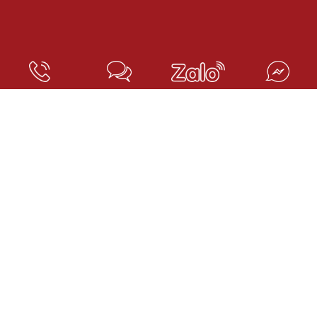
TAGS TIN TỨC:
danh sach luat su no doan phi