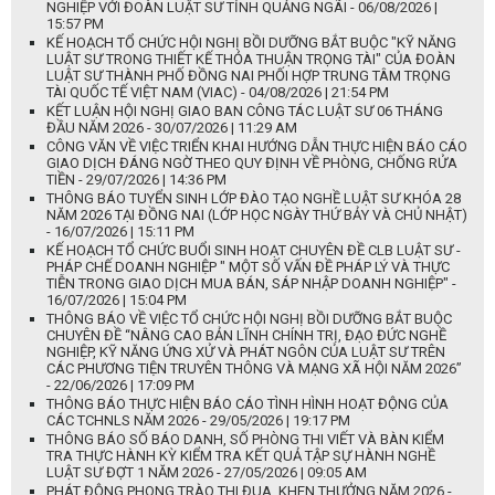
NGHIỆP VỚI ĐOÀN LUẬT SƯ TỈNH QUẢNG NGÃI - 06/08/2026 |
15:57 PM
KẾ HOẠCH TỔ CHỨC HỘI NGHỊ BỒI DƯỠNG BẮT BUỘC "KỸ NĂNG
LUẬT SƯ TRONG THIẾT KẾ THỎA THUẬN TRỌNG TÀI" CỦA ĐOÀN
LUẬT SƯ THÀNH PHỐ ĐỒNG NAI PHỐI HỢP TRUNG TÂM TRỌNG
TÀI QUỐC TẾ VIỆT NAM (VIAC) - 04/08/2026 | 21:54 PM
KẾT LUẬN HỘI NGHỊ GIAO BAN CÔNG TÁC LUẬT SƯ 06 THÁNG
ĐẦU NĂM 2026 - 30/07/2026 | 11:29 AM
CÔNG VĂN VỀ VIỆC TRIỂN KHAI HƯỚNG DẪN THỰC HIỆN BÁO CÁO
GIAO DỊCH ĐÁNG NGỜ THEO QUY ĐỊNH VỀ PHÒNG, CHỐNG RỬA
TIỀN - 29/07/2026 | 14:36 PM
THÔNG BÁO TUYỂN SINH LỚP ĐÀO TẠO NGHỀ LUẬT SƯ KHÓA 28
NĂM 2026 TẠI ĐỒNG NAI (LỚP HỌC NGÀY THỨ BẢY VÀ CHỦ NHẬT)
- 16/07/2026 | 15:11 PM
KẾ HOẠCH TỔ CHỨC BUỔI SINH HOẠT CHUYÊN ĐỀ CLB LUẬT SƯ -
PHÁP CHẾ DOANH NGHIỆP " MỘT SỐ VẤN ĐỀ PHÁP LÝ VÀ THỰC
TIỄN TRONG GIAO DỊCH MUA BÁN, SÁP NHẬP DOANH NGHIỆP" -
16/07/2026 | 15:04 PM
THÔNG BÁO VỀ VIỆC TỔ CHỨC HỘI NGHỊ BỒI DƯỠNG BẮT BUỘC
CHUYÊN ĐỀ “NÂNG CAO BẢN LĨNH CHÍNH TRỊ, ĐẠO ĐỨC NGHỀ
NGHIỆP, KỸ NĂNG ỨNG XỬ VÀ PHÁT NGÔN CỦA LUẬT SƯ TRÊN
CÁC PHƯƠNG TIỆN TRUYÊN THÔNG VÀ MẠNG XÃ HỘI NĂM 2026”
- 22/06/2026 | 17:09 PM
THÔNG BÁO THỰC HIỆN BÁO CÁO TÌNH HÌNH HOẠT ĐỘNG CỦA
CÁC TCHNLS NĂM 2026 - 29/05/2026 | 19:17 PM
THÔNG BÁO SỐ BÁO DANH, SỐ PHÒNG THI VIẾT VÀ BÀN KIỂM
TRA THỰC HÀNH KỲ KIỂM TRA KẾT QUẢ TẬP SỰ HÀNH NGHỀ
LUẬT SƯ ĐỢT 1 NĂM 2026 - 27/05/2026 | 09:05 AM
PHÁT ĐỘNG PHONG TRÀO THI ĐUA, KHEN THƯỞNG NĂM 2026 -