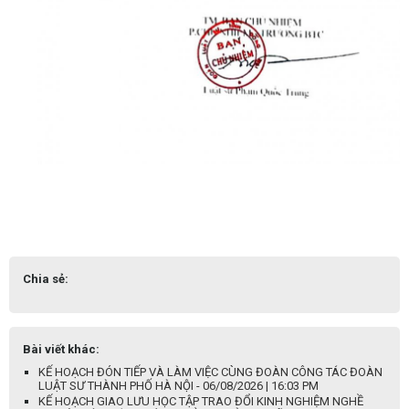
Chia sẻ:
Bài viết khác:
KẾ HOẠCH ĐÓN TIẾP VÀ LÀM VIỆC CÙNG ĐOÀN CÔNG TÁC ĐOÀN
LUẬT SƯ THÀNH PHỐ HÀ NỘI - 06/08/2026 | 16:03 PM
KẾ HOẠCH GIAO LƯU HỌC TẬP TRAO ĐỔI KINH NGHIỆM NGHỀ