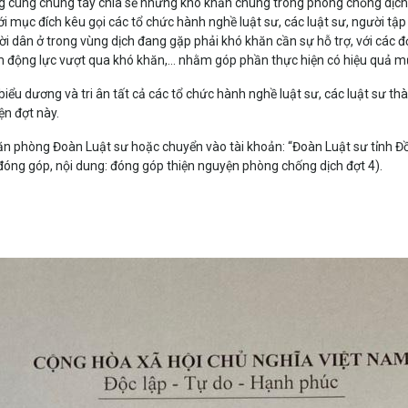
ang cùng chung tay chia sẻ những khó khăn chung trong phòng chống dịch
i mục đích kêu gọi các tổ chức hành nghề luật sư, các luật sư, người tậ
i dân ở trong vùng dịch đang gặp phải khó khăn cần sự hỗ trợ, với các 
m động lực vượt qua khó khăn,… nhằm góp phần thực hiện có hiệu quả mục 
ểu dương và tri ân tất cả các tổ chức hành nghề luật sư, các luật sư th
ện đợt này.
ại Văn phòng Đoàn Luật sư hoặc chuyển vào tài khoản: “Đoàn Luật sư tỉn
 đóng góp, nội dung: đóng góp thiện nguyện phòng chống dịch đợt 4).