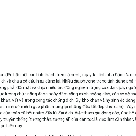
lan đến hầu hết các tỉnh thành trên cả nước, ngay tại tỉnh nhà Đồng Nai,
ch và chưa có dấu hiệu dừng lại. Nhiều địa phương trong tỉnh đang phải t
g đang phải đối mặt và chịu nhiều tác động nghiêm trọng của đại dịch, ngư
lực lượng chức năng đang ngày đêm căng mình chống dịch, các cơ sở cách
khăn, vất vả trong công tác chống dịch. Sự khó khăn và hy sinh đó đang r
trên mình sứ mệnh góp phần mang lại những điều tốt đẹp cho xã hội. Vậy n
 của toàn xã hội nhằm đẩy lùi đại dịch. Việc tham gia đóng góp, ủng hộ d
ruyền thống “tương thân, tương ái” của dân tộc là việc làm cần thiết và
ạn hiện nay.