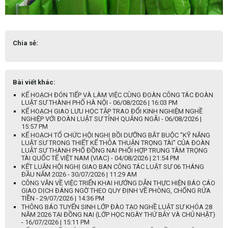
Chia sẻ:
Bài viết khác:
KẾ HOẠCH ĐÓN TIẾP VÀ LÀM VIỆC CÙNG ĐOÀN CÔNG TÁC ĐOÀN
LUẬT SƯ THÀNH PHỐ HÀ NỘI - 06/08/2026 | 16:03 PM
KẾ HOẠCH GIAO LƯU HỌC TẬP TRAO ĐỔI KINH NGHIỆM NGHỀ
NGHIỆP VỚI ĐOÀN LUẬT SƯ TỈNH QUẢNG NGÃI - 06/08/2026 |
15:57 PM
KẾ HOẠCH TỔ CHỨC HỘI NGHỊ BỒI DƯỠNG BẮT BUỘC "KỸ NĂNG
LUẬT SƯ TRONG THIẾT KẾ THỎA THUẬN TRỌNG TÀI" CỦA ĐOÀN
LUẬT SƯ THÀNH PHỐ ĐỒNG NAI PHỐI HỢP TRUNG TÂM TRỌNG
TÀI QUỐC TẾ VIỆT NAM (VIAC) - 04/08/2026 | 21:54 PM
KẾT LUẬN HỘI NGHỊ GIAO BAN CÔNG TÁC LUẬT SƯ 06 THÁNG
ĐẦU NĂM 2026 - 30/07/2026 | 11:29 AM
CÔNG VĂN VỀ VIỆC TRIỂN KHAI HƯỚNG DẪN THỰC HIỆN BÁO CÁO
GIAO DỊCH ĐÁNG NGỜ THEO QUY ĐỊNH VỀ PHÒNG, CHỐNG RỬA
TIỀN - 29/07/2026 | 14:36 PM
THÔNG BÁO TUYỂN SINH LỚP ĐÀO TẠO NGHỀ LUẬT SƯ KHÓA 28
NĂM 2026 TẠI ĐỒNG NAI (LỚP HỌC NGÀY THỨ BẢY VÀ CHỦ NHẬT)
- 16/07/2026 | 15:11 PM