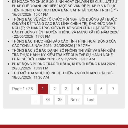
KẾ HOẠCH TỔ CHỨC BUỔI SINH HOẠT CHUYÊN ĐỀ CLB LUẬT SƯ -
PHÁP CHẾ DOANH NGHIỆP " MỘT SỐ VẤN ĐỀ PHÁP LÝ VÀ THỰC
TIỄN TRONG GIAO DỊCH MUA BÁN, SÁP NHẬP DOANH NGHIỆP" -
16/07/2026 | 15:04 PM
THÔNG BÁO VỀ VIỆC TỔ CHỨC HỘI NGHỊ BỒI DƯỠNG BẮT BUỘC
CHUYÊN ĐỀ “NÂNG CAO BẢN LĨNH CHÍNH TRỊ, ĐẠO ĐỨC NGHỀ
NGHIỆP, KỸ NĂNG ỨNG XỬ VÀ PHÁT NGÔN CỦA LUẬT SƯ TRÊN
CÁC PHƯƠNG TIỆN TRUYÊN THÔNG VÀ MẠNG XÃ HỘI NĂM 2026”
- 22/06/2026 | 17:09 PM
THÔNG BÁO THỰC HIỆN BÁO CÁO TÌNH HÌNH HOẠT ĐỘNG CỦA
CÁC TCHNLS NĂM 2026 - 29/05/2026 | 19:17 PM
THÔNG BÁO SỐ BÁO DANH, SỐ PHÒNG THI VIẾT VÀ BÀN KIỂM
TRA THỰC HÀNH KỲ KIỂM TRA KẾT QUẢ TẬP SỰ HÀNH NGHỀ
LUẬT SƯ ĐỢT 1 NĂM 2026 - 27/05/2026 | 09:05 AM
PHÁT ĐỘNG PHONG TRÀO THI ĐUA, KHEN THƯỞNG NĂM 2026 -
26/05/2026 | 18:33 PM
THƯ MỜI THAM DỰ HỘI NGHỊ THƯỜNG NIÊN ĐOÀN LUẬT SƯ -
18/05/2026 | 11:36 AM
Page 1 / 35
1
2
3
4
5
6
7
...
34
35
Next
Last