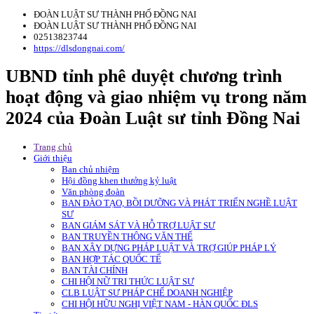
ĐOÀN LUẬT SƯ THÀNH PHỐ ĐỒNG NAI
ĐOÀN LUẬT SƯ THÀNH PHỐ ĐỒNG NAI
02513823744
https://dlsdongnai.com/
UBND tỉnh phê duyệt chương trình
hoạt động và giao nhiệm vụ trong năm
2024 của Đoàn Luật sư tỉnh Đồng Nai
Trang chủ
Giới thiệu
Ban chủ nhiệm
Hội đồng khen thưởng kỷ luật
Văn phòng đoàn
BAN ĐÀO TẠO, BỒI DƯỠNG VÀ PHÁT TRIỂN NGHỀ LUẬT
SƯ
BAN GIÁM SÁT VÀ HỖ TRỢ LUẬT SƯ
BAN TRUYỀN THÔNG VĂN THỂ
BAN XÂY DỰNG PHÁP LUẬT VÀ TRỢ GIÚP PHÁP LÝ
BAN HỢP TÁC QUỐC TẾ
BAN TÀI CHÍNH
CHI HỘI NỮ TRI THỨC LUẬT SƯ
CLB LUẬT SƯ PHÁP CHẾ DOANH NGHIỆP
CHI HỘI HỮU NGHỊ VIỆT NAM - HÀN QUỐC ĐLS