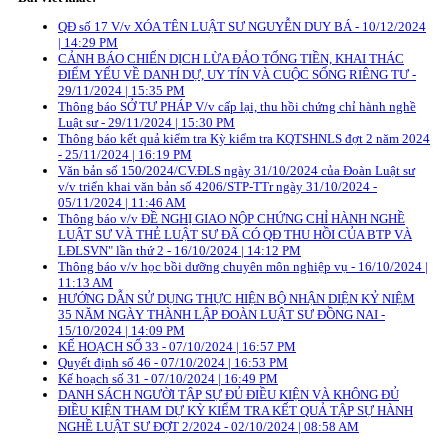
QĐ số 17 V/v XÓA TÊN LUẬT SƯ NGUYỄN DUY BÁ - 10/12/2024
| 14:29 PM
CẢNH BÁO CHIẾN DỊCH LỪA ĐẢO TỐNG TIỀN, KHAI THÁC
ĐIỂM YẾU VỀ DANH DỰ, UY TÍN VÀ CUỘC SỐNG RIÊNG TƯ -
29/11/2024 | 15:35 PM
Thông báo SỞ TƯ PHÁP V/v cấp lại, thu hồi chứng chỉ hành nghề
Luật sư - 29/11/2024 | 15:30 PM
Thông báo kết quả kiểm tra Kỳ kiểm tra KQTSHNLS đợt 2 năm 2024
- 25/11/2024 | 16:19 PM
Văn bản số 150/2024/CV.ĐLS ngày 31/10/2024 của Đoàn Luật sư
v/v triển khai văn bản số 4206/STP-TTr ngày 31/10/2024 -
05/11/2024 | 11:46 AM
Thông báo v/v ĐỀ NGHỊ GIAO NỘP CHỨNG CHỈ HÀNH NGHỀ
LUẬT SƯ VÀ THẺ LUẬT SƯ ĐÃ CÓ QĐ THU HỒI CỦA BTP VÀ
LĐLSVN" lần thứ 2 - 16/10/2024 | 14:12 PM
Thông báo v/v học bồi dưỡng chuyên môn nghiệp vụ - 16/10/2024 |
11:13 AM
HƯỚNG DẪN SỬ DỤNG THỰC HIỆN BỘ NHẬN DIỆN KỶ NIỆM
35 NĂM NGÀY THÀNH LẬP ĐOÀN LUẬT SƯ ĐỒNG NAI -
15/10/2024 | 14:09 PM
KẾ HOẠCH SỐ 33 - 07/10/2024 | 16:57 PM
Quyết định số 46 - 07/10/2024 | 16:53 PM
Kế hoạch số 31 - 07/10/2024 | 16:49 PM
DANH SÁCH NGƯỜI TẬP SỰ ĐỦ ĐIỀU KIỆN VÀ KHÔNG ĐỦ
ĐIỀU KIỆN THAM DỰ KỲ KIỂM TRA KẾT QUẢ TẬP SỰ HÀNH
NGHỀ LUẬT SƯ ĐỢT 2/2024 - 02/10/2024 | 08:58 AM