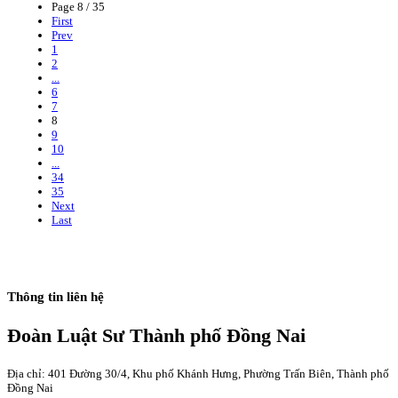
Page 8 / 35
First
Prev
1
2
...
6
7
8
9
10
...
34
35
Next
Last
Thông tin liên hệ
Đoàn Luật Sư Thành phố Đồng Nai
Địa chỉ: 401 Đường 30/4, Khu phố Khánh Hưng, Phường Trấn Biên, Thành phố
Đồng Nai