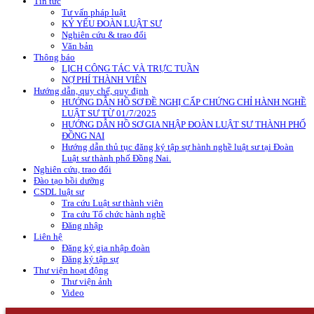
Tin tức
Tư vấn pháp luật
KỶ YẾU ĐOÀN LUẬT SƯ
Nghiên cứu & trao đổi
Văn bản
Thông báo
LỊCH CÔNG TÁC VÀ TRỰC TUẦN
NỢ PHÍ THÀNH VIÊN
Hướng dẫn, quy chế, quy định
HƯỚNG DẪN HỒ SƠ ĐỀ NGHỊ CẤP CHỨNG CHỈ HÀNH NGHỀ
LUẬT SƯ TỪ 01/7/2025
HƯỚNG DẪN HỒ SƠ GIA NHẬP ĐOÀN LUẬT SƯ THÀNH PHỐ
ĐỒNG NAI
Hướng dẫn thủ tục đăng ký tập sự hành nghề luật sư tại Đoàn
Luật sư thành phố Đồng Nai.
Nghiên cứu, trao đổi
Đào tạo bồi dưỡng
CSDL luật sư
Tra cứu Luật sư thành viên
Tra cứu Tổ chức hành nghề
Đăng nhập
Liên hệ
Đăng ký gia nhập đoàn
Đăng ký tập sự
Thư viện hoạt động
Thư viện ảnh
Video