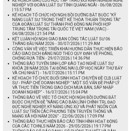
KẾ HOẠCH GIAO LƯU HỌC TẬP TRAO ĐỔI KINH NGHIỆM NGHỀ
NGHIỆP VỚI ĐOÀN LUẬT SƯ TỈNH QUẢNG NGÃI - 06/08/2026
| 15:57 PM
KẾ HOẠCH TỔ CHỨC HỘI NGHỊ BỒI DƯỠNG BẮT BUỘC "KỸ
NĂNG LUẬT SƯ TRONG THIẾT KẾ THỎA THUẬN TRỌNG TÀI"
CỦA ĐOÀN LUẬT SƯ THÀNH PHỐ ĐỒNG NAI PHỐI HỢP
TRUNG TÂM TRỌNG TÀI QUỐC TẾ VIỆT NAM (VIAC) -
04/08/2026 | 21:54 PM
KẾT LUẬN HỘI NGHỊ GIAO BAN CÔNG TÁC LUẬT SƯ 06
THÁNG ĐẦU NĂM 2026 - 30/07/2026 | 11:29 AM
CÔNG VĂN VỀ VIỆC TRIỂN KHAI HƯỚNG DẪN THỰC HIỆN BÁO
CÁO GIAO DỊCH ĐÁNG NGỜ THEO QUY ĐỊNH VỀ PHÒNG,
CHỐNG RỬA TIỀN - 29/07/2026 | 14:36 PM
THÔNG BÁO TUYỂN SINH LỚP ĐÀO TẠO NGHỀ LUẬT SƯ
KHÓA 28 NĂM 2026 TẠI ĐỒNG NAI (LỚP HỌC NGÀY THỨ BẢY
VÀ CHỦ NHẬT) - 16/07/2026 | 15:11 PM
KẾ HOẠCH TỔ CHỨC BUỔI SINH HOẠT CHUYÊN ĐỀ CLB LUẬT
SƯ - PHÁP CHẾ DOANH NGHIỆP " MỘT SỐ VẤN ĐỀ PHÁP LÝ
VÀ THỰC TIỄN TRONG GIAO DỊCH MUA BÁN, SÁP NHẬP
DOANH NGHIỆP" - 16/07/2026 | 15:04 PM
THÔNG BÁO VỀ VIỆC TỔ CHỨC HỘI NGHỊ BỒI DƯỠNG BẮT
BUỘC CHUYÊN ĐỀ “NÂNG CAO BẢN LĨNH CHÍNH TRỊ, ĐẠO
ĐỨC NGHỀ NGHIỆP, KỸ NĂNG ỨNG XỬ VÀ PHÁT NGÔN CỦA
LUẬT SƯ TRÊN CÁC PHƯƠNG TIỆN TRUYÊN THÔNG VÀ
MẠNG XÃ HỘI NĂM 2026” - 22/06/2026 | 17:09 PM
THÔNG BÁO THỰC HIỆN BÁO CÁO TÌNH HÌNH HOẠT ĐỘNG
CỦA CÁC TCHNLS NĂM 2026 - 29/05/2026 | 19:17 PM