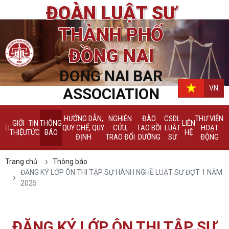
ĐOÀN LUẬT SƯ
THÀNH PHỐ
ĐỒNG NAI
DONG NAI BAR
VN
ASSOCIATION
HƯỚNG DẪN,
NGHIÊN
ĐÀO
CSDL
THƯ VIỆN
GIỚI
TIN
THÔNG
LIÊN
QUY CHẾ, QUY
CỨU,
TẠO BỒI
LUẬT
HOẠT
THIỆU
TỨC
BÁO
HỆ
ĐỊNH
TRAO ĐỔI
DƯỠNG
SƯ
ĐỘNG
Trang chủ
Thông báo
ĐĂNG KÝ LỚP ÔN THI TẬP SỰ HÀNH NGHỀ LUẬT SƯ ĐỢT 1 NĂM
2025
ĐĂNG KÝ LỚP ÔN THI TẬP SỰ