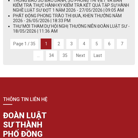
THÔNG BÁO SỐ BÁO DANH, SỐ PHÒNG THI VIẾT VÀ BÀN
KIỂM TRA THỰC HÀNH KỲ KIỂM TRA KẾT QUẢ TẬP SỰ HÀNH
NGHỀ LUẬT SƯ ĐỢT 1 NĂM 2026 - 27/05/2026 | 09:05 AM
PHÁT ĐỘNG PHONG TRÀO THI ĐUA, KHEN THƯỞNG NĂM
2026 - 26/05/2026 | 18:33 PM
THƯ MỜI THAM DỰ HỘI NGHỊ THƯỜNG NIÊN ĐOÀN LUẬT SƯ -
18/05/2026 | 11:36 AM
Page 1 / 35
1
2
3
4
5
6
7
...
34
35
Next
Last
THÔNG TIN LIÊN HỆ
ĐOÀN LUẬT
SƯ THÀNH
PHỐ ĐỒNG