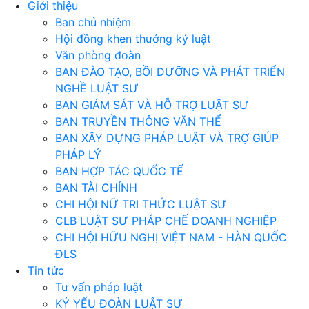
Giới thiệu
Ban chủ nhiệm
Hội đồng khen thưởng kỷ luật
Văn phòng đoàn
BAN ĐÀO TẠO, BỒI DƯỠNG VÀ PHÁT TRIỂN
NGHỀ LUẬT SƯ
BAN GIÁM SÁT VÀ HỖ TRỢ LUẬT SƯ
BAN TRUYỀN THÔNG VĂN THỂ
BAN XÂY DỰNG PHÁP LUẬT VÀ TRỢ GIÚP
PHÁP LÝ
BAN HỢP TÁC QUỐC TẾ
BAN TÀI CHÍNH
CHI HỘI NỮ TRI THỨC LUẬT SƯ
CLB LUẬT SƯ PHÁP CHẾ DOANH NGHIỆP
CHI HỘI HỮU NGHỊ VIỆT NAM - HÀN QUỐC
ĐLS
Tin tức
Tư vấn pháp luật
KỶ YẾU ĐOÀN LUẬT SƯ