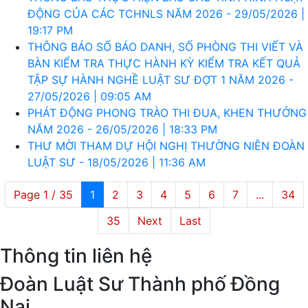
ĐỘNG CỦA CÁC TCHNLS NĂM 2026 - 29/05/2026 |
19:17 PM
THÔNG BÁO SỐ BÁO DANH, SỐ PHÒNG THI VIẾT VÀ
BÀN KIỂM TRA THỰC HÀNH KỲ KIỂM TRA KẾT QUẢ
TẬP SỰ HÀNH NGHỀ LUẬT SƯ ĐỢT 1 NĂM 2026 -
27/05/2026 | 09:05 AM
PHÁT ĐỘNG PHONG TRÀO THI ĐUA, KHEN THƯỞNG
NĂM 2026 - 26/05/2026 | 18:33 PM
THƯ MỜI THAM DỰ HỘI NGHỊ THƯỜNG NIÊN ĐOÀN
LUẬT SƯ - 18/05/2026 | 11:36 AM
Page 1 / 35
1
2
3
4
5
6
7
...
34
35
Next
Last
Thông tin liên hệ
Đoàn Luật Sư Thành phố Đồng
Nai