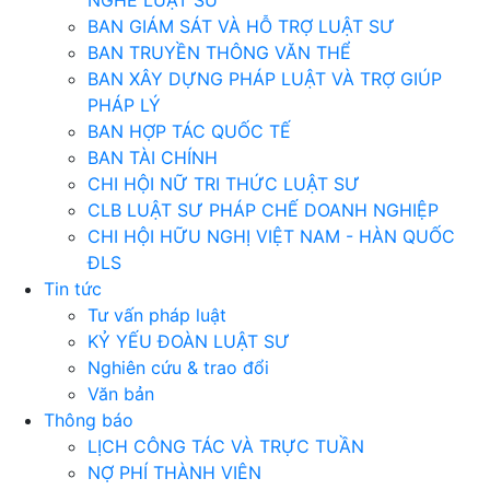
NGHỀ LUẬT SƯ
BAN GIÁM SÁT VÀ HỖ TRỢ LUẬT SƯ
BAN TRUYỀN THÔNG VĂN THỂ
BAN XÂY DỰNG PHÁP LUẬT VÀ TRỢ GIÚP
PHÁP LÝ
BAN HỢP TÁC QUỐC TẾ
BAN TÀI CHÍNH
CHI HỘI NỮ TRI THỨC LUẬT SƯ
CLB LUẬT SƯ PHÁP CHẾ DOANH NGHIỆP
CHI HỘI HỮU NGHỊ VIỆT NAM - HÀN QUỐC
ĐLS
Tin tức
Tư vấn pháp luật
KỶ YẾU ĐOÀN LUẬT SƯ
Nghiên cứu & trao đổi
Văn bản
Thông báo
LỊCH CÔNG TÁC VÀ TRỰC TUẦN
NỢ PHÍ THÀNH VIÊN