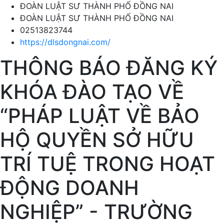
ĐOÀN LUẬT SƯ THÀNH PHỐ ĐỒNG NAI
ĐOÀN LUẬT SƯ THÀNH PHỐ ĐỒNG NAI
02513823744
https://dlsdongnai.com/
THÔNG BÁO ĐĂNG KÝ
KHÓA ĐÀO TẠO VỀ
“PHÁP LUẬT VỀ BẢO
HỘ QUYỀN SỞ HỮU
TRÍ TUỆ TRONG HOẠT
ĐỘNG DOANH
NGHIỆP” - TRƯỜNG