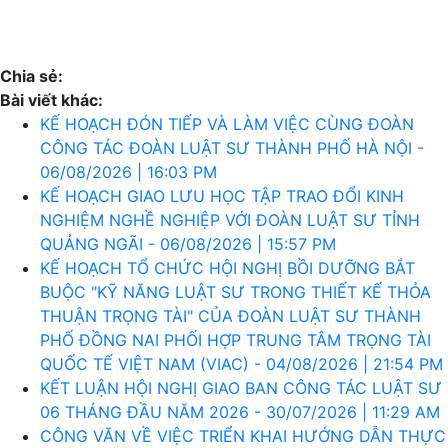
Chia sẻ:
Bài viết khác:
KẾ HOẠCH ĐÓN TIẾP VÀ LÀM VIỆC CÙNG ĐOÀN
CÔNG TÁC ĐOÀN LUẬT SƯ THÀNH PHỐ HÀ NỘI -
06/08/2026 | 16:03 PM
KẾ HOẠCH GIAO LƯU HỌC TẬP TRAO ĐỔI KINH
NGHIỆM NGHỀ NGHIỆP VỚI ĐOÀN LUẬT SƯ TỈNH
QUẢNG NGÃI - 06/08/2026 | 15:57 PM
KẾ HOẠCH TỔ CHỨC HỘI NGHỊ BỒI DƯỠNG BẮT
BUỘC "KỸ NĂNG LUẬT SƯ TRONG THIẾT KẾ THỎA
THUẬN TRỌNG TÀI" CỦA ĐOÀN LUẬT SƯ THÀNH
PHỐ ĐỒNG NAI PHỐI HỢP TRUNG TÂM TRỌNG TÀI
QUỐC TẾ VIỆT NAM (VIAC) - 04/08/2026 | 21:54 PM
KẾT LUẬN HỘI NGHỊ GIAO BAN CÔNG TÁC LUẬT SƯ
06 THÁNG ĐẦU NĂM 2026 - 30/07/2026 | 11:29 AM
CÔNG VĂN VỀ VIỆC TRIỂN KHAI HƯỚNG DẪN THỰC