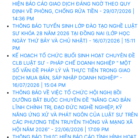
HIỆN BÁO CÁO GIAO DỊCH ĐÁNG NGỜ THEO QUY
ĐỊNH VỀ PHÒNG, CHỐNG RỬA TIỀN - 29/07/2026 |
14:36 PM
THÔNG BÁO TUYỂN SINH LỚP ĐÀO TẠO NGHỀ LUẬT
SƯ KHÓA 28 NĂM 2026 TẠI ĐỒNG NAI (LỚP HỌC
NGÀY THỨ BẢY VÀ CHỦ NHẬT) - 16/07/2026 | 15:11
PM
KẾ HOẠCH TỔ CHỨC BUỔI SINH HOẠT CHUYÊN ĐỀ
CLB LUẬT SƯ - PHÁP CHẾ DOANH NGHIỆP " MỘT
SỐ VẤN ĐỀ PHÁP LÝ VÀ THỰC TIỄN TRONG GIAO
DỊCH MUA BÁN, SÁP NHẬP DOANH NGHIỆP" -
16/07/2026 | 15:04 PM
THÔNG BÁO VỀ VIỆC TỔ CHỨC HỘI NGHỊ BỒI
DƯỠNG BẮT BUỘC CHUYÊN ĐỀ “NÂNG CAO BẢN
LĨNH CHÍNH TRỊ, ĐẠO ĐỨC NGHỀ NGHIỆP, KỸ
NĂNG ỨNG XỬ VÀ PHÁT NGÔN CỦA LUẬT SƯ TRÊN
CÁC PHƯƠNG TIỆN TRUYÊN THÔNG VÀ MẠNG XÃ
HỘI NĂM 2026” - 22/06/2026 | 17:09 PM
THÔNG BÁO THỰC HIỆN BÁO CÁO TÌNH HÌNH HOẠT