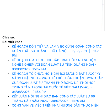
Chia sẻ:
Bài viết khác:
KẾ HOẠCH ĐÓN TIẾP VÀ LÀM VIỆC CÙNG ĐOÀN CÔNG TÁC
ĐOÀN LUẬT SƯ THÀNH PHỐ HÀ NỘI - 06/08/2026 | 16:03
PM
KẾ HOẠCH GIAO LƯU HỌC TẬP TRAO ĐỔI KINH NGHIỆM
NGHỀ NGHIỆP VỚI ĐOÀN LUẬT SƯ TỈNH QUẢNG NGÃI -
06/08/2026 | 15:57 PM
KẾ HOẠCH TỔ CHỨC HỘI NGHỊ BỒI DƯỠNG BẮT BUỘC "KỸ
NĂNG LUẬT SƯ TRONG THIẾT KẾ THỎA THUẬN TRỌNG TÀI"
CỦA ĐOÀN LUẬT SƯ THÀNH PHỐ ĐỒNG NAI PHỐI HỢP
TRUNG TÂM TRỌNG TÀI QUỐC TẾ VIỆT NAM (VIAC) -
04/08/2026 | 21:54 PM
KẾT LUẬN HỘI NGHỊ GIAO BAN CÔNG TÁC LUẬT SƯ 06
THÁNG ĐẦU NĂM 2026 - 30/07/2026 | 11:29 AM
CÔNG VĂN VỀ VIỆC TRIỂN KHAI HƯỚNG DẪN THỰC HIỆN