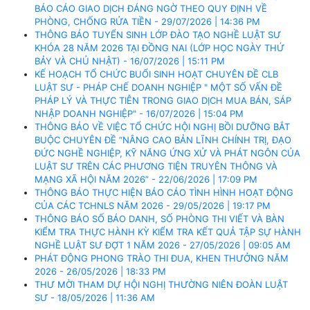
BÁO CÁO GIAO DỊCH ĐÁNG NGỜ THEO QUY ĐỊNH VỀ
PHÒNG, CHỐNG RỬA TIỀN - 29/07/2026 | 14:36 PM
THÔNG BÁO TUYỂN SINH LỚP ĐÀO TẠO NGHỀ LUẬT SƯ
KHÓA 28 NĂM 2026 TẠI ĐỒNG NAI (LỚP HỌC NGÀY THỨ
BẢY VÀ CHỦ NHẬT) - 16/07/2026 | 15:11 PM
KẾ HOẠCH TỔ CHỨC BUỔI SINH HOẠT CHUYÊN ĐỀ CLB
LUẬT SƯ - PHÁP CHẾ DOANH NGHIỆP " MỘT SỐ VẤN ĐỀ
PHÁP LÝ VÀ THỰC TIỄN TRONG GIAO DỊCH MUA BÁN, SÁP
NHẬP DOANH NGHIỆP" - 16/07/2026 | 15:04 PM
THÔNG BÁO VỀ VIỆC TỔ CHỨC HỘI NGHỊ BỒI DƯỠNG BẮT
BUỘC CHUYÊN ĐỀ “NÂNG CAO BẢN LĨNH CHÍNH TRỊ, ĐẠO
ĐỨC NGHỀ NGHIỆP, KỸ NĂNG ỨNG XỬ VÀ PHÁT NGÔN CỦA
LUẬT SƯ TRÊN CÁC PHƯƠNG TIỆN TRUYÊN THÔNG VÀ
MẠNG XÃ HỘI NĂM 2026” - 22/06/2026 | 17:09 PM
THÔNG BÁO THỰC HIỆN BÁO CÁO TÌNH HÌNH HOẠT ĐỘNG
CỦA CÁC TCHNLS NĂM 2026 - 29/05/2026 | 19:17 PM
THÔNG BÁO SỐ BÁO DANH, SỐ PHÒNG THI VIẾT VÀ BÀN
KIỂM TRA THỰC HÀNH KỲ KIỂM TRA KẾT QUẢ TẬP SỰ HÀNH
NGHỀ LUẬT SƯ ĐỢT 1 NĂM 2026 - 27/05/2026 | 09:05 AM
PHÁT ĐỘNG PHONG TRÀO THI ĐUA, KHEN THƯỞNG NĂM
2026 - 26/05/2026 | 18:33 PM
THƯ MỜI THAM DỰ HỘI NGHỊ THƯỜNG NIÊN ĐOÀN LUẬT
SƯ - 18/05/2026 | 11:36 AM