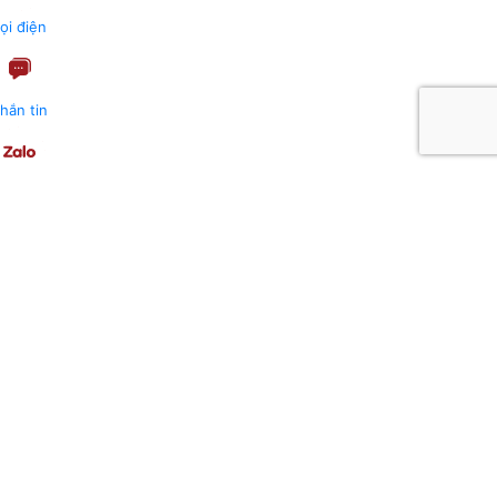
ọi điện
hắn tin
alo
hỉ đường