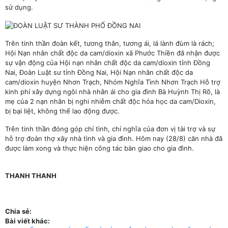
sử dụng.
Trên tinh thần đoàn kết, tương thân, tương ái, lá lành đùm là rách;
Hội Nạn nhân chất độc da cam/dioxin xã Phước Thiền đã nhận được
sự vận động của Hội nạn nhân chất độc da cam/dioxin tỉnh Đồng
Nai, Đoàn Luật sư tỉnh Đồng Nai, Hội Nạn nhân chất độc da
cam/dioxin huyện Nhơn Trạch, Nhóm Nghĩa Tình Nhơn Trạch Hỗ trợ
kinh phí xây dựng ngôi nhà nhân ái cho gia đình Bà Huỳnh Thị Rõ, là
mẹ của 2 nạn nhân bị nghi nhiễm chất độc hóa học da cam/Dioxin,
bị bại liệt, không thể lao động được.
Trên tinh thần đóng góp chí tình, chí nghĩa của đơn vị tài trợ và sự
hỗ trợ đoàn thợ xây nhà tình và gia đình. Hôm nay (28/8) căn nhà đã
được làm xong và thực hiện công tác bàn giao cho gia đình.
THANH THANH
Chia sẻ:
Bài viết khác: