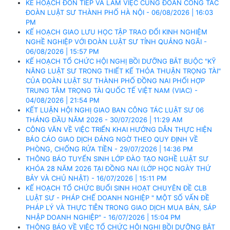
KẾ HOẠCH ĐÓN TIẾP VÀ LÀM VIỆC CÙNG ĐOÀN CÔNG TÁC
ĐOÀN LUẬT SƯ THÀNH PHỐ HÀ NỘI - 06/08/2026 | 16:03
PM
KẾ HOẠCH GIAO LƯU HỌC TẬP TRAO ĐỔI KINH NGHIỆM
NGHỀ NGHIỆP VỚI ĐOÀN LUẬT SƯ TỈNH QUẢNG NGÃI -
06/08/2026 | 15:57 PM
KẾ HOẠCH TỔ CHỨC HỘI NGHỊ BỒI DƯỠNG BẮT BUỘC "KỸ
NĂNG LUẬT SƯ TRONG THIẾT KẾ THỎA THUẬN TRỌNG TÀI"
CỦA ĐOÀN LUẬT SƯ THÀNH PHỐ ĐỒNG NAI PHỐI HỢP
TRUNG TÂM TRỌNG TÀI QUỐC TẾ VIỆT NAM (VIAC) -
04/08/2026 | 21:54 PM
KẾT LUẬN HỘI NGHỊ GIAO BAN CÔNG TÁC LUẬT SƯ 06
THÁNG ĐẦU NĂM 2026 - 30/07/2026 | 11:29 AM
CÔNG VĂN VỀ VIỆC TRIỂN KHAI HƯỚNG DẪN THỰC HIỆN
BÁO CÁO GIAO DỊCH ĐÁNG NGỜ THEO QUY ĐỊNH VỀ
PHÒNG, CHỐNG RỬA TIỀN - 29/07/2026 | 14:36 PM
THÔNG BÁO TUYỂN SINH LỚP ĐÀO TẠO NGHỀ LUẬT SƯ
KHÓA 28 NĂM 2026 TẠI ĐỒNG NAI (LỚP HỌC NGÀY THỨ
BẢY VÀ CHỦ NHẬT) - 16/07/2026 | 15:11 PM
KẾ HOẠCH TỔ CHỨC BUỔI SINH HOẠT CHUYÊN ĐỀ CLB
LUẬT SƯ - PHÁP CHẾ DOANH NGHIỆP " MỘT SỐ VẤN ĐỀ
PHÁP LÝ VÀ THỰC TIỄN TRONG GIAO DỊCH MUA BÁN, SÁP
NHẬP DOANH NGHIỆP" - 16/07/2026 | 15:04 PM
THÔNG BÁO VỀ VIỆC TỔ CHỨC HỘI NGHỊ BỒI DƯỠNG BẮT