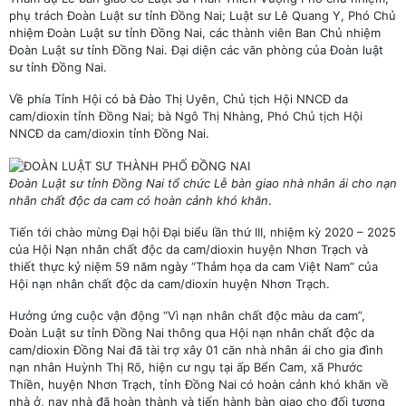
phụ trách Đoàn Luật sư tỉnh Đồng Nai; Luật sư Lê Quang Y, Phó Chủ
nhiệm Đoàn Luật sư tỉnh Đồng Nai, các thành viên Ban Chủ nhiệm
Đoàn Luật sư tỉnh Đồng Nai. Đại diện các văn phòng của Đoàn luật
sư tỉnh Đồng Nai.
Về phía Tỉnh Hội có bà Đào Thị Uyên, Chủ tịch Hội NNCĐ da
cam/dioxin tỉnh Đồng Nai; bà Ngô Thị Nhàng, Phó Chủ tịch Hội
NNCĐ da cam/dioxin tỉnh Đồng Nai.
Đoàn Luật sư tỉnh Đồng Nai tổ chức Lễ bàn giao nhà nhân ái cho nạn
nhân chất độc da cam có hoàn cảnh khó khăn
.
Tiến tới chào mừng Đại hội Đại biểu lần thứ III, nhiệm kỳ 2020 – 2025
của Hội Nạn nhân chất độc da cam/dioxin huyện Nhơn Trạch và
thiết thực kỷ niệm 59 năm ngày “Thảm họa da cam Việt Nam” của
Hội nạn nhân chất độc da cam/dioxin huyện Nhơn Trạch.
Hưởng ứng cuộc vận động “Vì nạn nhân chất độc màu da cam”,
Đoàn Luật sư tỉnh Đồng Nai thông qua Hội nạn nhân chất độc da
cam/dioxin Đồng Nai đã tài trợ xây 01 căn nhà nhân ái cho gia đình
nạn nhân Huỳnh Thị Rõ, hiện cư ngụ tại ấp Bển Cam, xã Phước
Thiền, huyện Nhơn Trạch, tỉnh Đồng Nai có hoàn cảnh khó khăn về
nhà ở, nay nhà đã hoàn thành và tiến hành bàn giao cho đối tượng