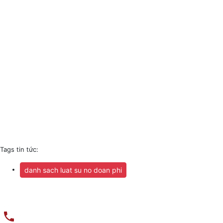
Tags tin tức:
danh sach luat su no doan phi