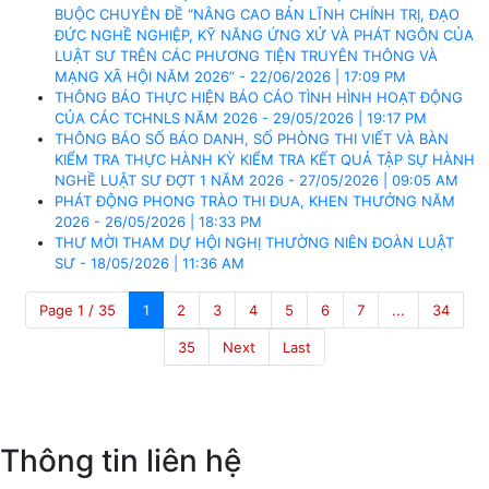
BUỘC CHUYÊN ĐỀ “NÂNG CAO BẢN LĨNH CHÍNH TRỊ, ĐẠO
ĐỨC NGHỀ NGHIỆP, KỸ NĂNG ỨNG XỬ VÀ PHÁT NGÔN CỦA
LUẬT SƯ TRÊN CÁC PHƯƠNG TIỆN TRUYÊN THÔNG VÀ
MẠNG XÃ HỘI NĂM 2026” - 22/06/2026 | 17:09 PM
THÔNG BÁO THỰC HIỆN BÁO CÁO TÌNH HÌNH HOẠT ĐỘNG
CỦA CÁC TCHNLS NĂM 2026 - 29/05/2026 | 19:17 PM
THÔNG BÁO SỐ BÁO DANH, SỐ PHÒNG THI VIẾT VÀ BÀN
KIỂM TRA THỰC HÀNH KỲ KIỂM TRA KẾT QUẢ TẬP SỰ HÀNH
NGHỀ LUẬT SƯ ĐỢT 1 NĂM 2026 - 27/05/2026 | 09:05 AM
PHÁT ĐỘNG PHONG TRÀO THI ĐUA, KHEN THƯỞNG NĂM
2026 - 26/05/2026 | 18:33 PM
THƯ MỜI THAM DỰ HỘI NGHỊ THƯỜNG NIÊN ĐOÀN LUẬT
SƯ - 18/05/2026 | 11:36 AM
Page 1 / 35
1
2
3
4
5
6
7
...
34
35
Next
Last
Thông tin liên hệ