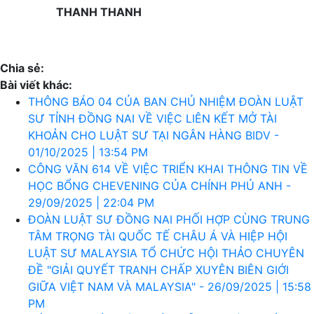
THANH THANH
Chia sẻ:
Bài viết khác:
THÔNG BÁO 04 CỦA BAN CHỦ NHIỆM ĐOÀN LUẬT
SƯ TỈNH ĐỒNG NAI VỀ VIỆC LIÊN KẾT MỞ TÀI
KHOẢN CHO LUẬT SƯ TẠI NGÂN HÀNG BIDV -
01/10/2025 | 13:54 PM
CÔNG VĂN 614 VỀ VIỆC TRIỂN KHAI THÔNG TIN VỀ
HỌC BỔNG CHEVENING CỦA CHÍNH PHỦ ANH -
29/09/2025 | 22:04 PM
ĐOÀN LUẬT SƯ ĐỒNG NAI PHỐI HỢP CÙNG TRUNG
TÂM TRỌNG TÀI QUỐC TẾ CHÂU Á VÀ HIỆP HỘI
LUẬT SƯ MALAYSIA TỔ CHỨC HỘI THẢO CHUYÊN
ĐỀ "GIẢI QUYẾT TRANH CHẤP XUYÊN BIÊN GIỚI
GIỮA VIỆT NAM VÀ MALAYSIA" - 26/09/2025 | 15:58
PM