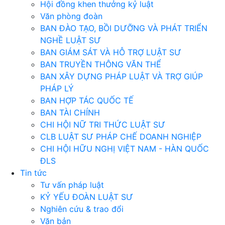
Hội đồng khen thưởng kỷ luật
Văn phòng đoàn
BAN ĐÀO TẠO, BỒI DƯỠNG VÀ PHÁT TRIỂN
NGHỀ LUẬT SƯ
BAN GIÁM SÁT VÀ HỖ TRỢ LUẬT SƯ
BAN TRUYỀN THÔNG VĂN THỂ
BAN XÂY DỰNG PHÁP LUẬT VÀ TRỢ GIÚP
PHÁP LÝ
BAN HỢP TÁC QUỐC TẾ
BAN TÀI CHÍNH
CHI HỘI NỮ TRI THỨC LUẬT SƯ
CLB LUẬT SƯ PHÁP CHẾ DOANH NGHIỆP
CHI HỘI HỮU NGHỊ VIỆT NAM - HÀN QUỐC
ĐLS
Tin tức
Tư vấn pháp luật
KỶ YẾU ĐOÀN LUẬT SƯ
Nghiên cứu & trao đổi
Văn bản