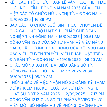
KẾ HOẠCH TỔ CHỨC TUẦN LỄ VĂN HÓA, THỂ THAO
HỮU NGHỊ TỈNH ĐỒNG NAI NĂM 2025 CỦA LIÊN
HIỆP CÁC TỔ CHỨC HỮU NGHỊ TỈNH ĐỒNG NAI -
15/09/2025 | 16:36 PM
BÁO CÁO TỔ CHỨC BUỔI SINH HOẠT CHUYÊN ĐỀ
CỦA CÂU LẠC BỘ LUẬT SƯ - PHÁP CHẾ DOANH
NGHIỆP TỈNH ĐỒNG NAI - 15/09/2025 | 09:51 AM
CÔNG VĂN 1330 CỦA SỞ TƯ PHÁP VỀ VIỆC NÂNG
CAO CHẤT LƯỢNG HOẠT ĐỘNG CỦA ĐỘI NGŨ BÁO
CÁO VIÊN, TUYÊN TRUYỀN VIÊN PHÁP LUẬT TRÊN
ĐỊA BÀN TỈNH ĐỒNG NAI - 15/09/2025 | 09:05 AM
CHÀO MỪNG ĐẠI HỘI ĐẠI BIỂU ĐẢNG BỘ TỈNH
ĐỒNG NAI LẦN THỨ I, NHIỆM KỲ 2025-2030 -
15/09/2025 | 08:29 AM
THÔNG BÁO VỀ VIỆC NHẬN HỒ SƠ ĐĂNG KÝ THAM
DỰ KỲ KIỂM TRA KẾT QUẢ TẬP SỰ HÀNH NGHỀ
LUẬT SƯ ĐỢT 2 NĂM 2025 - 12/09/2025 | 17:17 PM
CÔNG VĂN 1312 CỦA SỞ TƯ PHÁP VỀ VIỆC THỰC
HIỆN MỘT SỐ NHIỆM VỤ VỀ PHÒNG, CHỐNG RỬA