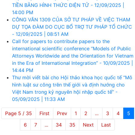
TIỀN BẰNG HÌNH THỨC ĐIỆN TỬ - 12/09/2025 |
14:00 PM
CÔNG VĂN 1309 CỦA SỞ TƯ PHÁP VỀ VIỆC THAM
DỰ TỌA ĐÀM DO CỤC BỔ TRỢ TƯ PHÁP TỔ CHỨC
- 12/09/2025 | 08:51 AM
Call for papers to contribute papers to the
international scientific conference “Models of Public
Attorneys Worldwide and the Orientation for Vietnam
in the Era of International Integration” - 10/09/2025 |
14:44 PM
Thư mời viết bài cho Hội thảo khoa học quốc tế “Mô
hình luật sư công trên thế giới và định hướng cho
Việt Nam trong kỷ nguyên hội nhập quốc tế” -
05/09/2025 | 11:33 AM
Page 5 / 35
First
Prev
1
2
...
3
4
5
6
7
...
34
35
Next
Last