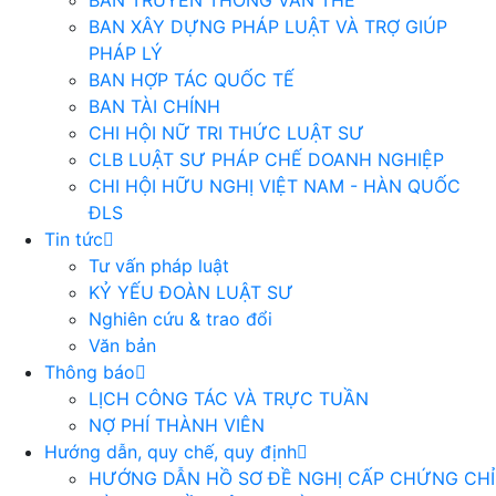
BAN TRUYỀN THÔNG VĂN THỂ
BAN XÂY DỰNG PHÁP LUẬT VÀ TRỢ GIÚP
PHÁP LÝ
BAN HỢP TÁC QUỐC TẾ
BAN TÀI CHÍNH
CHI HỘI NỮ TRI THỨC LUẬT SƯ
CLB LUẬT SƯ PHÁP CHẾ DOANH NGHIỆP
CHI HỘI HỮU NGHỊ VIỆT NAM - HÀN QUỐC
ĐLS
Tin tức
Tư vấn pháp luật
KỶ YẾU ĐOÀN LUẬT SƯ
Nghiên cứu & trao đổi
Văn bản
Thông báo
LỊCH CÔNG TÁC VÀ TRỰC TUẦN
NỢ PHÍ THÀNH VIÊN
Hướng dẫn, quy chế, quy định
HƯỚNG DẪN HỒ SƠ ĐỀ NGHỊ CẤP CHỨNG CHỈ