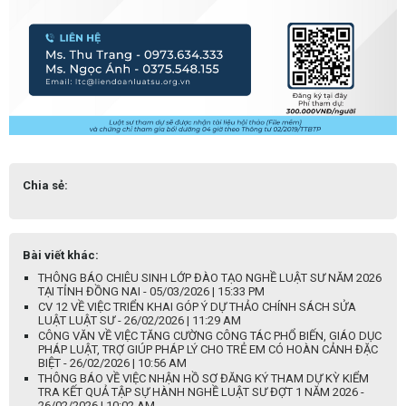
Chia sẻ:
Bài viết khác:
THÔNG BÁO CHIÊU SINH LỚP ĐÀO TẠO NGHỀ LUẬT SƯ NĂM 2026
TẠI TỈNH ĐỒNG NAI - 05/03/2026 | 15:33 PM
CV 12 VỀ VIỆC TRIỂN KHAI GÓP Ý DỰ THẢO CHÍNH SÁCH SỬA
LUẬT LUẬT SƯ - 26/02/2026 | 11:29 AM
CÔNG VĂN VỀ VIỆC TĂNG CƯỜNG CÔNG TÁC PHỔ BIẾN, GIÁO DỤC
PHÁP LUẬT, TRỢ GIÚP PHÁP LÝ CHO TRẺ EM CÓ HOÀN CẢNH ĐẶC
BIỆT - 26/02/2026 | 10:56 AM
THÔNG BÁO VỀ VIỆC NHẬN HỒ SƠ ĐĂNG KÝ THAM DỰ KỲ KIỂM
TRA KẾT QUẢ TẬP SỰ HÀNH NGHỀ LUẬT SƯ ĐỢT 1 NĂM 2026 -
26/02/2026 | 10:02 AM