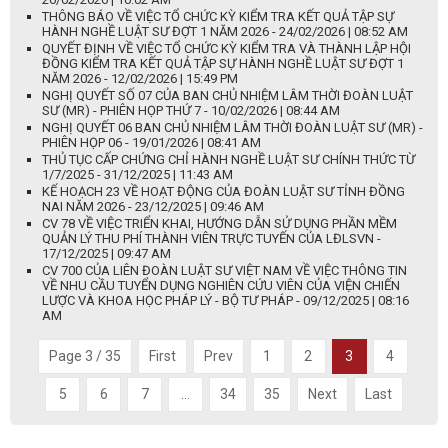
THÔNG BÁO VỀ VIỆC TỔ CHỨC KỲ KIỂM TRA KẾT QUẢ TẬP SỰ
HÀNH NGHỀ LUẬT SƯ ĐỢT 1 NĂM 2026 - 24/02/2026 | 08:52 AM
QUYẾT ĐỊNH VỀ VIỆC TỔ CHỨC KỲ KIỂM TRA VÀ THÀNH LẬP HỘI
ĐỒNG KIỂM TRA KẾT QUẢ TẬP SỰ HÀNH NGHỀ LUẬT SƯ ĐỢT 1
NĂM 2026 - 12/02/2026 | 15:49 PM
NGHỊ QUYẾT SỐ 07 CỦA BAN CHỦ NHIỆM LÂM THỜI ĐOÀN LUẬT
SƯ (MR) - PHIÊN HỌP THỨ 7 - 10/02/2026 | 08:44 AM
NGHỊ QUYẾT 06 BAN CHỦ NHIỆM LÂM THỜI ĐOÀN LUẬT SƯ (MR) -
PHIÊN HỌP 06 - 19/01/2026 | 08:41 AM
THỦ TỤC CẤP CHỨNG CHỈ HÀNH NGHỀ LUẬT SƯ CHÍNH THỨC TỪ
1/7/2025 - 31/12/2025 | 11:43 AM
KẾ HOẠCH 23 VỀ HOẠT ĐỘNG CỦA ĐOÀN LUẬT SƯ TỈNH ĐỒNG
NAI NĂM 2026 - 23/12/2025 | 09:46 AM
CV 78 VỀ VIỆC TRIỂN KHAI, HƯỚNG DẪN SỬ DỤNG PHẦN MỀM
QUẢN LÝ THU PHÍ THÀNH VIÊN TRỰC TUYẾN CỦA LĐLSVN -
17/12/2025 | 09:47 AM
CV 700 CỦA LIÊN ĐOÀN LUẬT SƯ VIỆT NAM VỀ VIỆC THÔNG TIN
VỀ NHU CẦU TUYỂN DỤNG NGHIÊN CỨU VIÊN CỦA VIỆN CHIẾN
LƯỢC VÀ KHOA HỌC PHÁP LÝ - BỘ TƯ PHÁP - 09/12/2025 | 08:16
AM
Page 3 / 35
First
Prev
1
2
3
4
5
6
7
...
34
35
Next
Last