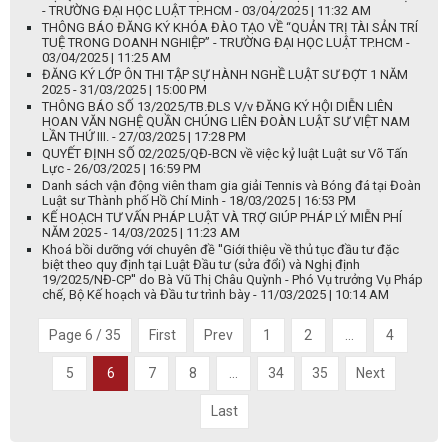
- TRƯỜNG ĐẠI HỌC LUẬT TP.HCM - 03/04/2025 | 11:32 AM
THÔNG BÁO ĐĂNG KÝ KHÓA ĐÀO TẠO VỀ “QUẢN TRỊ TÀI SẢN TRÍ
TUỆ TRONG DOANH NGHIỆP” - TRƯỜNG ĐẠI HỌC LUẬT TP.HCM -
03/04/2025 | 11:25 AM
ĐĂNG KÝ LỚP ÔN THI TẬP SỰ HÀNH NGHỀ LUẬT SƯ ĐỢT 1 NĂM
2025 - 31/03/2025 | 15:00 PM
THÔNG BÁO SỐ 13/2025/TB.ĐLS V/v ĐĂNG KÝ HỘI DIỄN LIÊN
HOAN VĂN NGHỆ QUẦN CHÚNG LIÊN ĐOÀN LUẬT SƯ VIỆT NAM
LẦN THỨ III. - 27/03/2025 | 17:28 PM
QUYẾT ĐỊNH SỐ 02/2025/QĐ-BCN về việc kỷ luật Luật sư Võ Tấn
Lực - 26/03/2025 | 16:59 PM
Danh sách vận động viên tham gia giải Tennis và Bóng đá tại Đoàn
Luật sư Thành phố Hồ Chí Minh - 18/03/2025 | 16:53 PM
KẾ HOẠCH TƯ VẤN PHÁP LUẬT VÀ TRỢ GIÚP PHÁP LÝ MIỄN PHÍ
NĂM 2025 - 14/03/2025 | 11:23 AM
Khoá bồi dưỡng với chuyên đề ''Giới thiệu về thủ tục đầu tư đặc
biệt theo quy định tại Luật Đầu tư (sửa đổi) và Nghị định
19/2025/NĐ-CP'' do Bà Vũ Thị Châu Quỳnh - Phó Vụ trưởng Vụ Pháp
chế, Bộ Kế hoạch và Đầu tư trình bày - 11/03/2025 | 10:14 AM
Page 6 / 35
First
Prev
1
2
...
4
5
6
7
8
...
34
35
Next
Last