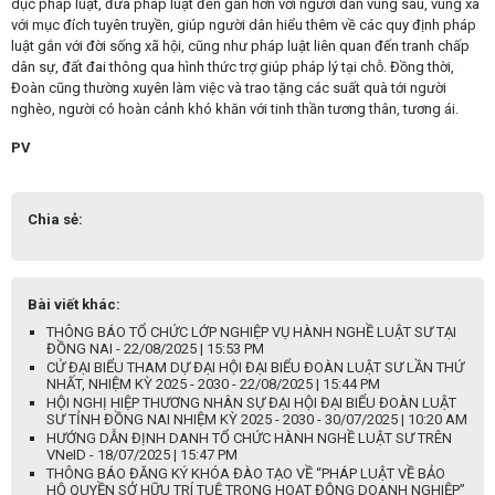
dục pháp luật, đưa pháp luật đến gần hơn với người dân vùng sâu, vùng xa
với mục đích tuyên truyền, giúp người dân hiểu thêm về các quy định pháp
luật gắn với đời sống xã hội, cũng như pháp luật liên quan đến tranh chấp
dân sự, đất đai thông qua hình thức trợ giúp pháp lý tại chỗ. Đồng thời,
Đoàn cũng thường xuyên làm việc và trao tặng các suất quà tới người
nghèo, người có hoàn cảnh khó khăn với tinh thần tương thân, tương ái.
PV
Chia sẻ:
Bài viết khác:
THÔNG BÁO TỔ CHỨC LỚP NGHIỆP VỤ HÀNH NGHỀ LUẬT SƯ TẠI
ĐỒNG NAI - 22/08/2025 | 15:53 PM
CỬ ĐẠI BIỂU THAM DỰ ĐẠI HỘI ĐẠI BIỂU ĐOÀN LUẬT SƯ LẦN THỨ
NHẤT, NHIỆM KỲ 2025 - 2030 - 22/08/2025 | 15:44 PM
HỘI NGHỊ HIỆP THƯƠNG NHÂN SỰ ĐẠI HỘI ĐẠI BIỂU ĐOÀN LUẬT
SƯ TỈNH ĐỒNG NAI NHIỆM KỲ 2025 - 2030 - 30/07/2025 | 10:20 AM
HƯỚNG DẪN ĐỊNH DANH TỔ CHỨC HÀNH NGHỀ LUẬT SƯ TRÊN
VNeID - 18/07/2025 | 15:47 PM
THÔNG BÁO ĐĂNG KÝ KHÓA ĐÀO TẠO VỀ “PHÁP LUẬT VỀ BẢO
HỘ QUYỀN SỞ HỮU TRÍ TUỆ TRONG HOẠT ĐỘNG DOANH NGHIỆP”