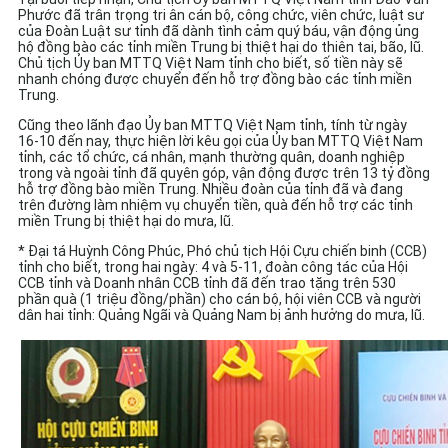
Phước đã trân trọng tri ân cán bộ, công chức, viên chức, luật sư
của Đoàn Luật sư tỉnh đã dành tình cảm quý báu, vận động ủng
hộ đồng bào các tỉnh miền Trung bị thiệt hại do thiên tai, bão, lũ.
Chủ tịch Ủy ban MTTQ Việt Nam tỉnh cho biết, số tiền này sẽ
nhanh chóng được chuyển đến hỗ trợ đồng bào các tỉnh miền
Trung.
Cũng theo lãnh đạo Ủy ban MTTQ Việt Nam tỉnh, tính từ ngày
16-10 đến nay, thực hiện lời kêu gọi của Ủy ban MTTQ Việt Nam
tỉnh, các tổ chức, cá nhân, mạnh thường quân, doanh nghiệp
trong và ngoài tỉnh đã quyên góp, vận động được trên 13 tỷ đồng
hỗ trợ đồng bào miền Trung. Nhiều đoàn của tỉnh đã và đang
trên đường làm nhiệm vụ chuyển tiền, quà đến hỗ trợ các tỉnh
miền Trung bị thiệt hại do mưa, lũ.
* Đại tá Huỳnh Công Phúc, Phó chủ tịch Hội Cựu chiến binh (CCB)
tỉnh cho biết, trong hai ngày: 4 và 5-11, đoàn công tác của Hội
CCB tỉnh và Doanh nhân CCB tỉnh đã đến trao tặng trên 530
phần quà (1 triệu đồng/phần) cho cán bộ, hội viên CCB và người
dân hai tỉnh: Quảng Ngãi và Quảng Nam bị ảnh hưởng do mưa, lũ.