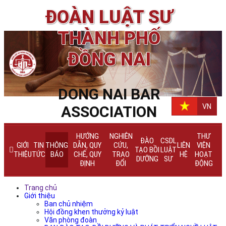
ĐOÀN LUẬT SƯ
THÀNH PHỐ
ĐỒNG NAI
DONG NAI BAR
VN
ASSOCIATION
HƯỚNG
NGHIÊN
THƯ
ĐÀO
CSDL
GIỚI
TIN
THÔNG
DẪN, QUY
CỨU,
LIÊN
VIỆN
TẠO BỒI
LUẬT
THIỆU
TỨC
BÁO
CHẾ, QUY
TRAO
HỆ
HOẠT
DƯỠNG
SƯ
ĐỊNH
ĐỔI
ĐỘNG
Trang chủ
Giới thiệu
Ban chủ nhiệm
Hội đồng khen thưởng kỷ luật
Văn phòng đoàn