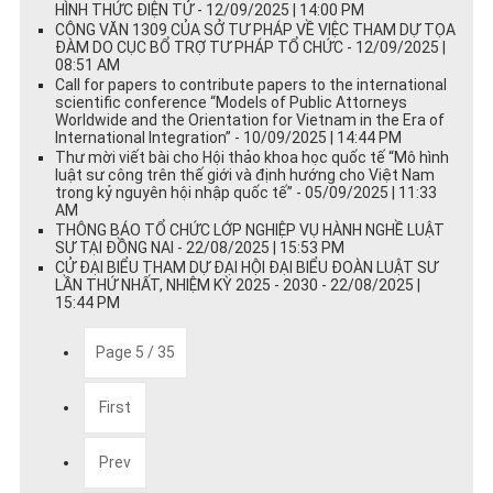
HÌNH THỨC ĐIỆN TỬ - 12/09/2025 | 14:00 PM
CÔNG VĂN 1309 CỦA SỞ TƯ PHÁP VỀ VIỆC THAM DỰ TỌA
ĐÀM DO CỤC BỔ TRỢ TƯ PHÁP TỔ CHỨC - 12/09/2025 |
08:51 AM
Call for papers to contribute papers to the international
scientific conference “Models of Public Attorneys
Worldwide and the Orientation for Vietnam in the Era of
International Integration” - 10/09/2025 | 14:44 PM
Thư mời viết bài cho Hội thảo khoa học quốc tế “Mô hình
luật sư công trên thế giới và định hướng cho Việt Nam
trong kỷ nguyên hội nhập quốc tế” - 05/09/2025 | 11:33
AM
THÔNG BÁO TỔ CHỨC LỚP NGHIỆP VỤ HÀNH NGHỀ LUẬT
SƯ TẠI ĐỒNG NAI - 22/08/2025 | 15:53 PM
CỬ ĐẠI BIỂU THAM DỰ ĐẠI HỘI ĐẠI BIỂU ĐOÀN LUẬT SƯ
LẦN THỨ NHẤT, NHIỆM KỲ 2025 - 2030 - 22/08/2025 |
15:44 PM
Page 5 / 35
First
Prev