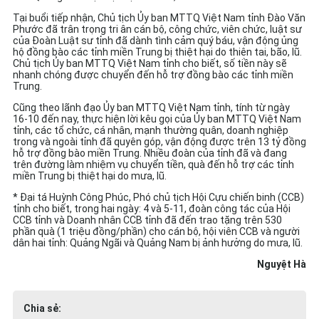
Tại buổi tiếp nhận, Chủ tịch Ủy ban MTTQ Việt Nam tỉnh Đào Văn
Phước đã trân trọng tri ân cán bộ, công chức, viên chức, luật sư
của Đoàn Luật sư tỉnh đã dành tình cảm quý báu, vận động ủng
hộ đồng bào các tỉnh miền Trung bị thiệt hại do thiên tai, bão, lũ.
Chủ tịch Ủy ban MTTQ Việt Nam tỉnh cho biết, số tiền này sẽ
nhanh chóng được chuyển đến hỗ trợ đồng bào các tỉnh miền
Trung.
Cũng theo lãnh đạo Ủy ban MTTQ Việt Nam tỉnh, tính từ ngày
16-10 đến nay, thực hiện lời kêu gọi của Ủy ban MTTQ Việt Nam
tỉnh, các tổ chức, cá nhân, mạnh thường quân, doanh nghiệp
trong và ngoài tỉnh đã quyên góp, vận động được trên 13 tỷ đồng
hỗ trợ đồng bào miền Trung. Nhiều đoàn của tỉnh đã và đang
trên đường làm nhiệm vụ chuyển tiền, quà đến hỗ trợ các tỉnh
miền Trung bị thiệt hại do mưa, lũ.
* Đại tá Huỳnh Công Phúc, Phó chủ tịch Hội Cựu chiến binh (CCB)
tỉnh cho biết, trong hai ngày: 4 và 5-11, đoàn công tác của Hội
CCB tỉnh và Doanh nhân CCB tỉnh đã đến trao tặng trên 530
phần quà (1 triệu đồng/phần) cho cán bộ, hội viên CCB và người
dân hai tỉnh: Quảng Ngãi và Quảng Nam bị ảnh hưởng do mưa, lũ.
Nguyệt Hà
Chia sẻ: