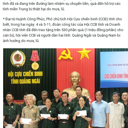
tỉnh đã và đang trên đường làm nhiệm vụ chuyển tiền, quà đến hỗ trợ các
tỉnh miền Trung bị thiệt hại do mưa, lũ.
* Đại tá Huỳnh Công Phúc, Phó chủ tịch Hội Cựu chiến binh (CCB) tỉnh cho
biết, trong hai ngày: 4 và 5-11, đoàn công tác của Hội CCB tỉnh và Doanh
nhân CCB tỉnh đã đến trao tặng trên 530 phần quà (1 triệu đồng/phần) cho
cán bộ, hội viên CCB và người dân hai tỉnh: Quảng Ngãi và Quảng Nam bị
ảnh hưởng do mưa, lũ.