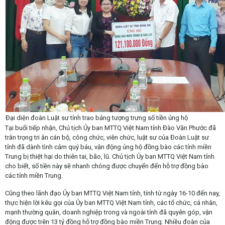
Đại diện đoàn Luật sư tỉnh trao bảng tượng trưng số tiền ủng hộ
Tại buổi tiếp nhận, Chủ tịch Ủy ban MTTQ Việt Nam tỉnh Đào Văn Phước đã
trân trọng tri ân cán bộ, công chức, viên chức, luật sư của Đoàn Luật sư
tỉnh đã dành tình cảm quý báu, vận động ủng hộ đồng bào các tỉnh miền
Trung bị thiệt hại do thiên tai, bão, lũ. Chủ tịch Ủy ban MTTQ Việt Nam tỉnh
cho biết, số tiền này sẽ nhanh chóng được chuyển đến hỗ trợ đồng bào
các tỉnh miền Trung.
Cũng theo lãnh đạo Ủy ban MTTQ Việt Nam tỉnh, tính từ ngày 16-10 đến nay,
thực hiện lời kêu gọi của Ủy ban MTTQ Việt Nam tỉnh, các tổ chức, cá nhân,
mạnh thường quân, doanh nghiệp trong và ngoài tỉnh đã quyên góp, vận
động được trên 13 tỷ đồng hỗ trợ đồng bào miền Trung. Nhiều đoàn của