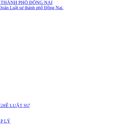
 THÀNH PHỐ ĐỒNG NAI
 Đoàn Luật sư thành phố Đồng Nai.
GHỀ LUẬT SƯ
P LÝ