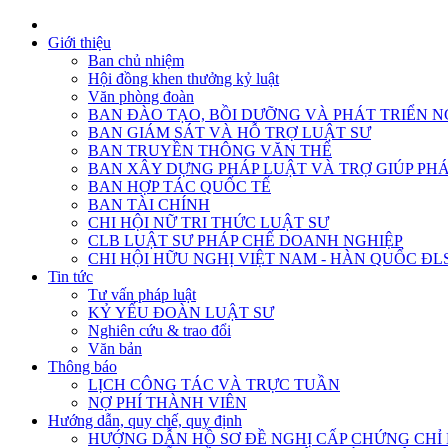
Giới thiệu
Ban chủ nhiệm
Hội đồng khen thưởng kỷ luật
Văn phòng đoàn
BAN ĐÀO TẠO, BỒI DƯỠNG VÀ PHÁT TRIỂN N
BAN GIÁM SÁT VÀ HỖ TRỢ LUẬT SƯ
BAN TRUYỀN THÔNG VĂN THỂ
BAN XÂY DỰNG PHÁP LUẬT VÀ TRỢ GIÚP PHÁ
BAN HỢP TÁC QUỐC TẾ
BAN TÀI CHÍNH
CHI HỘI NỮ TRI THỨC LUẬT SƯ
CLB LUẬT SƯ PHÁP CHẾ DOANH NGHIỆP
CHI HỘI HỮU NGHỊ VIỆT NAM - HÀN QUỐC ĐL
Tin tức
Tư vấn pháp luật
KỶ YẾU ĐOÀN LUẬT SƯ
Nghiên cứu & trao đổi
Văn bản
Thông báo
LỊCH CÔNG TÁC VÀ TRỰC TUẦN
NỢ PHÍ THÀNH VIÊN
Hướng dẫn, quy chế, quy định
HƯỚNG DẪN HỒ SƠ ĐỀ NGHỊ CẤP CHỨNG CHỈ H