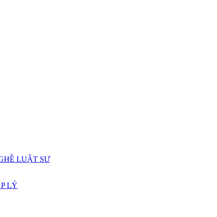
GHỀ LUẬT SƯ
P LÝ