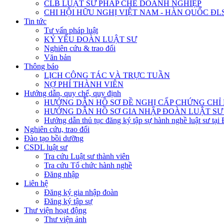
CLB LUẬT SƯ PHÁP CHẾ DOANH NGHIỆP
CHI HỘI HỮU NGHỊ VIỆT NAM - HÀN QUỐC ĐL
Tin tức
Tư vấn pháp luật
KỶ YẾU ĐOÀN LUẬT SƯ
Nghiên cứu & trao đổi
Văn bản
Thông báo
LỊCH CÔNG TÁC VÀ TRỰC TUẦN
NỢ PHÍ THÀNH VIÊN
Hướng dẫn, quy chế, quy định
HƯỚNG DẪN HỒ SƠ ĐỀ NGHỊ CẤP CHỨNG CHỈ H
HƯỚNG DẪN HỒ SƠ GIA NHẬP ĐOÀN LUẬT SƯ
Hướng dẫn thủ tục đăng ký tập sự hành nghề luật sư tại
Nghiên cứu, trao đổi
Đào tạo bồi dưỡng
CSDL luật sư
Tra cứu Luật sư thành viên
Tra cứu Tổ chức hành nghề
Đăng nhập
Liên hệ
Đăng ký gia nhập đoàn
Đăng ký tập sự
Thư viện hoạt động
Thư viện ảnh