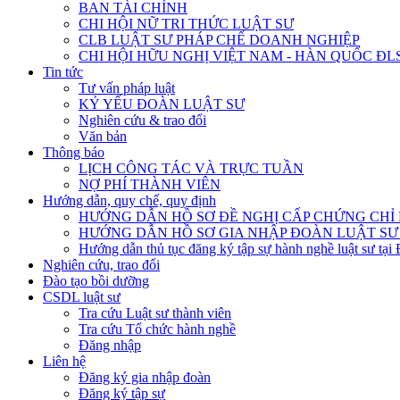
BAN TÀI CHÍNH
CHI HỘI NỮ TRI THỨC LUẬT SƯ
CLB LUẬT SƯ PHÁP CHẾ DOANH NGHIỆP
CHI HỘI HỮU NGHỊ VIỆT NAM - HÀN QUỐC ĐL
Tin tức
Tư vấn pháp luật
KỶ YẾU ĐOÀN LUẬT SƯ
Nghiên cứu & trao đổi
Văn bản
Thông báo
LỊCH CÔNG TÁC VÀ TRỰC TUẦN
NỢ PHÍ THÀNH VIÊN
Hướng dẫn, quy chế, quy định
HƯỚNG DẪN HỒ SƠ ĐỀ NGHỊ CẤP CHỨNG CHỈ H
HƯỚNG DẪN HỒ SƠ GIA NHẬP ĐOÀN LUẬT SƯ
Hướng dẫn thủ tục đăng ký tập sự hành nghề luật sư tại
Nghiên cứu, trao đổi
Đào tạo bồi dưỡng
CSDL luật sư
Tra cứu Luật sư thành viên
Tra cứu Tổ chức hành nghề
Đăng nhập
Liên hệ
Đăng ký gia nhập đoàn
Đăng ký tập sự