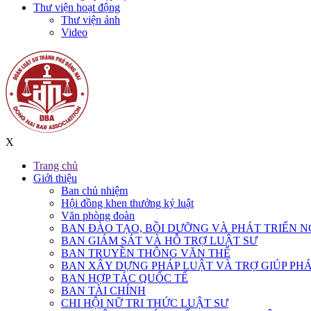
Thư viện hoạt động
Thư viện ảnh
Video
X
Trang chủ
Giới thiệu
Ban chủ nhiệm
Hội đồng khen thưởng kỷ luật
Văn phòng đoàn
BAN ĐÀO TẠO, BỒI DƯỠNG VÀ PHÁT TRIỂN N
BAN GIÁM SÁT VÀ HỖ TRỢ LUẬT SƯ
BAN TRUYỀN THÔNG VĂN THỂ
BAN XÂY DỰNG PHÁP LUẬT VÀ TRỢ GIÚP PHÁ
BAN HỢP TÁC QUỐC TẾ
BAN TÀI CHÍNH
CHI HỘI NỮ TRI THỨC LUẬT SƯ