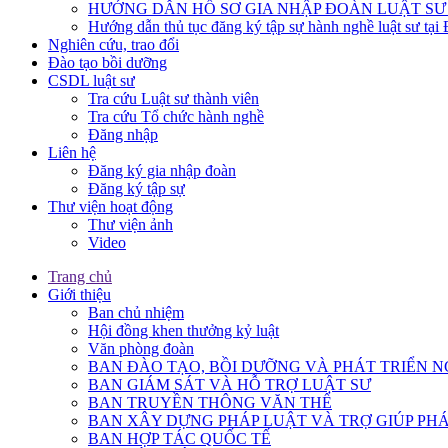
HƯỚNG DẪN HỒ SƠ GIA NHẬP ĐOÀN LUẬT SƯ
Hướng dẫn thủ tục đăng ký tập sự hành nghề luật sư tại
Nghiên cứu, trao đổi
Đào tạo bồi dưỡng
CSDL luật sư
Tra cứu Luật sư thành viên
Tra cứu Tổ chức hành nghề
Đăng nhập
Liên hệ
Đăng ký gia nhập đoàn
Đăng ký tập sự
Thư viện hoạt động
Thư viện ảnh
Video
Trang chủ
Giới thiệu
Ban chủ nhiệm
Hội đồng khen thưởng kỷ luật
Văn phòng đoàn
BAN ĐÀO TẠO, BỒI DƯỠNG VÀ PHÁT TRIỂN N
BAN GIÁM SÁT VÀ HỖ TRỢ LUẬT SƯ
BAN TRUYỀN THÔNG VĂN THỂ
BAN XÂY DỰNG PHÁP LUẬT VÀ TRỢ GIÚP PHÁ
BAN HỢP TÁC QUỐC TẾ