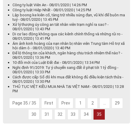
Công ty luật Viên An - 08/01/2020 | 14:26 PM
Công ty luật Hiệp Nhất - 08/01/2020 | 14:25 PM
Lập boong ke kiên cố, tàng trữ nhiều súng đạn, vũ khí để buôn ma
tuý - 08/01/2020 | 13:45 PM
Xử lý thượng úy công an tát nhân viên trạm nghỉ ra sao? -
08/01/2020 | 13:43 PM
Di cư lao động không qua các kênh chính thống và những rủi ro -
08/01/2020 | 13:41 PM
Ám ảnh kinh hoàng của nạn nhân bị nhân viên Trung tâm Hỗ trợ xã
hội dâm ô - 08/01/2020 | 13:40 PM
Để lộ thông tin của khách, ngân hàng chịu trách nhiệm thế nào? -
08/01/2020 | 13:36 PM
10 đổi mới của Luật Đất đai - 08/01/2020 | 13:34 PM
Nghị định 91/2019: Tự ý chuyển sang đất ở phạt tới 1 tỷ đồng -
08/01/2020 | 13:33 PM
Cách được cấp Sổ đỏ khi mua đất không đủ điều kiện tách thửa -
08/01/2020 | 13:30 PM
THỦ TỤC VIỆT KIỀU MUA NHÀ TẠI VIỆT NAM - 08/01/2020 | 13:28
PM
Page 35 / 35
First
Prev
1
2
...
29
30
31
32
33
34
35