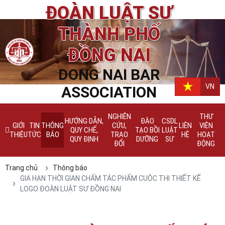
ĐOÀN LUẬT SƯ
THÀNH PHỐ
ĐỒNG NAI
DONG NAI BAR
VN
ASSOCIATION
NGHIÊN
THƯ
HƯỚNG DẪN,
ĐÀO
CSDL
GIỚI
TIN
THÔNG
CỨU,
LIÊN
VIỆN
QUY CHẾ,
TẠO BỒI
LUẬT
THIỆU
TỨC
BÁO
TRAO
HỆ
HOẠT
QUY ĐỊNH
DƯỠNG
SƯ
ĐỔI
ĐỘNG
Trang chủ
Thông báo
GIA HẠN THỜI GIAN CHẤM TÁC PHẨM CUỘC THI THIẾT KẾ
LOGO ĐOÀN LUẬT SƯ ĐỒNG NAI