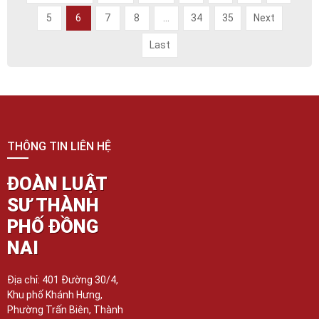
5
6
7
8
...
34
35
Next
Last
THÔNG TIN LIÊN HỆ
ĐOÀN LUẬT
SƯ THÀNH
PHỐ ĐỒNG
NAI
Địa chỉ: 401 Đường 30/4,
Khu phố Khánh Hưng,
Phường Trấn Biên, Thành