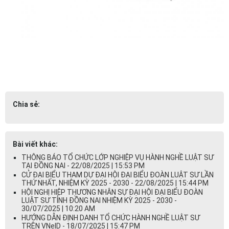
Chia sẻ:
Bài viết khác:
THÔNG BÁO TỔ CHỨC LỚP NGHIỆP VỤ HÀNH NGHỀ LUẬT SƯ
TẠI ĐỒNG NAI - 22/08/2025 | 15:53 PM
CỬ ĐẠI BIỂU THAM DỰ ĐẠI HỘI ĐẠI BIỂU ĐOÀN LUẬT SƯ LẦN
THỨ NHẤT, NHIỆM KỲ 2025 - 2030 - 22/08/2025 | 15:44 PM
HỘI NGHỊ HIỆP THƯƠNG NHÂN SỰ ĐẠI HỘI ĐẠI BIỂU ĐOÀN
LUẬT SƯ TỈNH ĐỒNG NAI NHIỆM KỲ 2025 - 2030 -
30/07/2025 | 10:20 AM
HƯỚNG DẪN ĐỊNH DANH TỔ CHỨC HÀNH NGHỀ LUẬT SƯ
TRÊN VNeID - 18/07/2025 | 15:47 PM