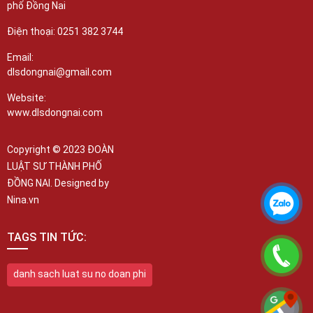
phố Đồng Nai
Điện thoại: 0251 382 3744
Email:
dlsdongnai@gmail.com
Website:
www.dlsdongnai.com
Copyright © 2023 ĐOÀN
LUẬT SƯ THÀNH PHỐ
ĐỒNG NAI. Designed by
Nina.vn
TAGS TIN TỨC:
danh sach luat su no doan phi