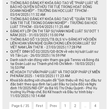
THÔNG BÁO ĐĂNG KÝ KHÓA ĐÀO TẠO VỀ “PHÁP LUẬT VỀ
BẢO HỘ QUYỀN SỞ HỮU TRÍ TUỆ TRONG HOẠT ĐỘNG
DOANH NGHIỆP” - TRƯỜNG ĐẠI HỌC LUẬT TP.HCM -
03/04/2025 | 11:32 AM
THÔNG BÁO ĐĂNG KÝ KHÓA ĐÀO TẠO VỀ “QUẢN TRỊ TÀI
SẢN TRÍ TUỆ TRONG DOANH NGHIỆP” - TRƯỜNG ĐẠI HỌC
LUẬT TP.HCM - 03/04/2025 | 11:25 AM
ĐĂNG KÝ LỚP ÔN THI TẬP SỰ HÀNH NGHỀ LUẬT SƯ ĐỢT 1
NĂM 2025 - 31/03/2025 | 15:00 PM
THÔNG BÁO SỐ 13/2025/TB.ĐLS V/v ĐĂNG KÝ HỘI DIỄN
LIÊN HOAN VĂN NGHỆ QUẦN CHÚNG LIÊN ĐOÀN LUẬT SƯ
VIỆT NAM LẦN THỨ III. - 27/03/2025 | 17:28 PM
QUYẾT ĐỊNH SỐ 02/2025/QĐ-BCN về việc kỷ luật Luật sư
Võ Tấn Lực - 26/03/2025 | 16:59 PM
Danh sách vận động viên tham gia giải Tennis và Bóng đá
tại Đoàn Luật sư Thành phố Hồ Chí Minh - 18/03/2025 |
16:53 PM
KẾ HOẠCH TƯ VẤN PHÁP LUẬT VÀ TRỢ GIÚP PHÁP LÝ MIỄN
PHÍ NĂM 2025 - 14/03/2025 | 11:23 AM
Khoá bồi dưỡng với chuyên đề ''Giới thiệu về thủ tục đầu tư
đặc biệt theo quy định tại Luật Đầu tư (sửa đổi) và Nghị
định 19/2025/NĐ-CP'' do Bà Vũ Thị Châu Quỳnh - Phó Vụ
trưởng Vụ Pháp chế, Bộ Kế hoạch và Đầu tư trình bày -
11/03/2025 | 10:14 AM
Page 6 / 35
First
Prev
1
2
...
4