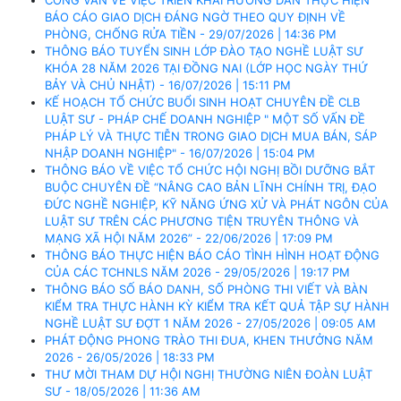
BÁO CÁO GIAO DỊCH ĐÁNG NGỜ THEO QUY ĐỊNH VỀ
PHÒNG, CHỐNG RỬA TIỀN - 29/07/2026 | 14:36 PM
THÔNG BÁO TUYỂN SINH LỚP ĐÀO TẠO NGHỀ LUẬT SƯ
KHÓA 28 NĂM 2026 TẠI ĐỒNG NAI (LỚP HỌC NGÀY THỨ
BẢY VÀ CHỦ NHẬT) - 16/07/2026 | 15:11 PM
KẾ HOẠCH TỔ CHỨC BUỔI SINH HOẠT CHUYÊN ĐỀ CLB
LUẬT SƯ - PHÁP CHẾ DOANH NGHIỆP " MỘT SỐ VẤN ĐỀ
PHÁP LÝ VÀ THỰC TIỄN TRONG GIAO DỊCH MUA BÁN, SÁP
NHẬP DOANH NGHIỆP" - 16/07/2026 | 15:04 PM
THÔNG BÁO VỀ VIỆC TỔ CHỨC HỘI NGHỊ BỒI DƯỠNG BẮT
BUỘC CHUYÊN ĐỀ “NÂNG CAO BẢN LĨNH CHÍNH TRỊ, ĐẠO
ĐỨC NGHỀ NGHIỆP, KỸ NĂNG ỨNG XỬ VÀ PHÁT NGÔN CỦA
LUẬT SƯ TRÊN CÁC PHƯƠNG TIỆN TRUYÊN THÔNG VÀ
MẠNG XÃ HỘI NĂM 2026” - 22/06/2026 | 17:09 PM
THÔNG BÁO THỰC HIỆN BÁO CÁO TÌNH HÌNH HOẠT ĐỘNG
CỦA CÁC TCHNLS NĂM 2026 - 29/05/2026 | 19:17 PM
THÔNG BÁO SỐ BÁO DANH, SỐ PHÒNG THI VIẾT VÀ BÀN
KIỂM TRA THỰC HÀNH KỲ KIỂM TRA KẾT QUẢ TẬP SỰ HÀNH
NGHỀ LUẬT SƯ ĐỢT 1 NĂM 2026 - 27/05/2026 | 09:05 AM
PHÁT ĐỘNG PHONG TRÀO THI ĐUA, KHEN THƯỞNG NĂM
2026 - 26/05/2026 | 18:33 PM
THƯ MỜI THAM DỰ HỘI NGHỊ THƯỜNG NIÊN ĐOÀN LUẬT
SƯ - 18/05/2026 | 11:36 AM