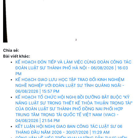
Chia sẻ:
Bài viết khác:
KẾ HOẠCH ĐÓN TIẾP VÀ LÀM VIỆC CÙNG ĐOÀN CÔNG TÁC
ĐOÀN LUẬT SƯ THÀNH PHỐ HÀ NỘI - 06/08/2026 | 16:03
PM
KẾ HOẠCH GIAO LƯU HỌC TẬP TRAO ĐỔI KINH NGHIỆM
NGHỀ NGHIỆP VỚI ĐOÀN LUẬT SƯ TỈNH QUẢNG NGÃI -
06/08/2026 | 15:57 PM
KẾ HOẠCH TỔ CHỨC HỘI NGHỊ BỒI DƯỠNG BẮT BUỘC "KỸ
NĂNG LUẬT SƯ TRONG THIẾT KẾ THỎA THUẬN TRỌNG TÀI"
CỦA ĐOÀN LUẬT SƯ THÀNH PHỐ ĐỒNG NAI PHỐI HỢP
TRUNG TÂM TRỌNG TÀI QUỐC TẾ VIỆT NAM (VIAC) -
04/08/2026 | 21:54 PM
KẾT LUẬN HỘI NGHỊ GIAO BAN CÔNG TÁC LUẬT SƯ 06
THÁNG ĐẦU NĂM 2026 - 30/07/2026 | 11:29 AM
CÔNG VĂN VỀ VIỆC TRIỂN KHAI HƯỚNG DẪN THỰC HIỆN