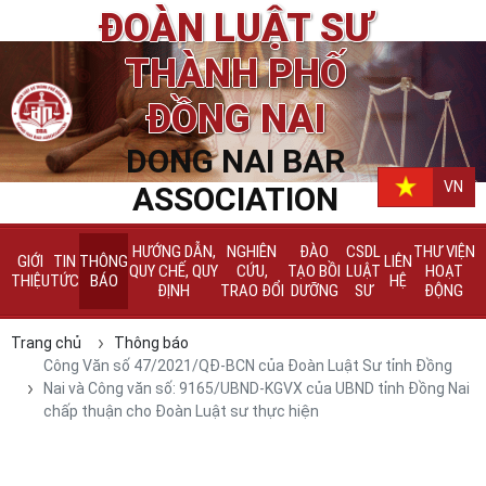
ĐOÀN LUẬT SƯ
THÀNH PHỐ
ĐỒNG NAI
DONG NAI BAR
VN
ASSOCIATION
HƯỚNG DẪN,
NGHIÊN
ĐÀO
CSDL
THƯ VIỆN
GIỚI
TIN
THÔNG
LIÊN
QUY CHẾ, QUY
CỨU,
TẠO BỒI
LUẬT
HOẠT
THIỆU
TỨC
BÁO
HỆ
ĐỊNH
TRAO ĐỔI
DƯỠNG
SƯ
ĐỘNG
Trang chủ
Thông báo
Công Văn số 47/2021/QĐ-BCN của Đoàn Luật Sư tỉnh Đồng
Nai và Công văn số: 9165/UBND-KGVX của UBND tỉnh Đồng Nai
chấp thuận cho Đoàn Luật sư thực hiện