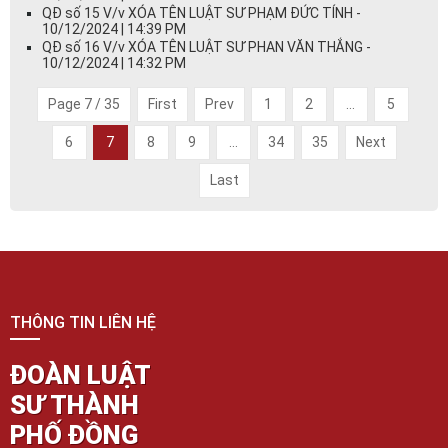
QĐ số 15 V/v XÓA TÊN LUẬT SƯ PHẠM ĐỨC TÍNH -
10/12/2024 | 14:39 PM
QĐ số 16 V/v XÓA TÊN LUẬT SƯ PHAN VĂN THẮNG -
10/12/2024 | 14:32 PM
Page 7 / 35
First
Prev
1
2
...
5
6
7
8
9
...
34
35
Next
Last
THÔNG TIN LIÊN HỆ
ĐOÀN LUẬT
SƯ THÀNH
PHỐ ĐỒNG