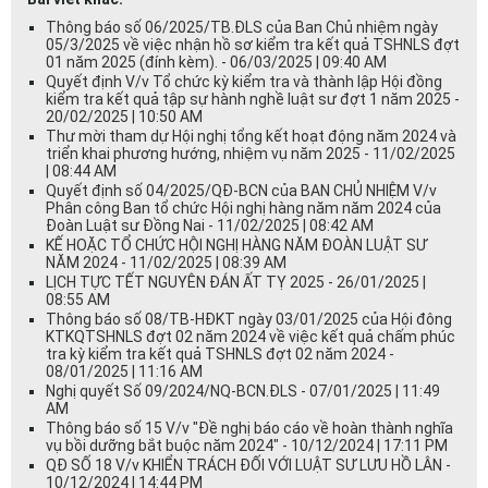
Thông báo số 06/2025/TB.ĐLS của Ban Chủ nhiệm ngày
05/3/2025 về việc nhận hồ sơ kiểm tra kết quả TSHNLS đợt
01 năm 2025 (đính kèm). - 06/03/2025 | 09:40 AM
Quyết định V/v Tổ chức kỳ kiểm tra và thành lập Hội đồng
kiểm tra kết quả tập sự hành nghề luật sư đợt 1 năm 2025 -
20/02/2025 | 10:50 AM
Thư mời tham dự Hội nghị tổng kết hoạt động năm 2024 và
triển khai phương hướng, nhiệm vụ năm 2025 - 11/02/2025
| 08:44 AM
Quyết định số 04/2025/QĐ-BCN của BAN CHỦ NHIỆM V/v
Phân công Ban tổ chức Hội nghị hàng năm năm 2024 của
Đoàn Luật sư Đồng Nai - 11/02/2025 | 08:42 AM
KẾ HOẶC TỔ CHỨC HỘI NGHỊ HÀNG NĂM ĐOÀN LUẬT SƯ
NĂM 2024 - 11/02/2025 | 08:39 AM
LỊCH TỰC TẾT NGUYÊN ĐÁN ẤT TỴ 2025 - 26/01/2025 |
08:55 AM
Thông báo số 08/TB-HĐKT ngày 03/01/2025 của Hội đông
KTKQTSHNLS đợt 02 năm 2024 về việc kết quả chấm phúc
tra kỳ kiểm tra kết quả TSHNLS đợt 02 năm 2024 -
08/01/2025 | 11:16 AM
Nghị quyết Số 09/2024/NQ-BCN.ĐLS - 07/01/2025 | 11:49
AM
Thông báo số 15 V/v "Đề nghị báo cáo về hoàn thành nghĩa
vụ bồi dưỡng bắt buộc năm 2024" - 10/12/2024 | 17:11 PM
QĐ SỐ 18 V/v KHIỂN TRÁCH ĐỐI VỚI LUẬT SƯ LƯU HỒ LÂN -
10/12/2024 | 14:44 PM