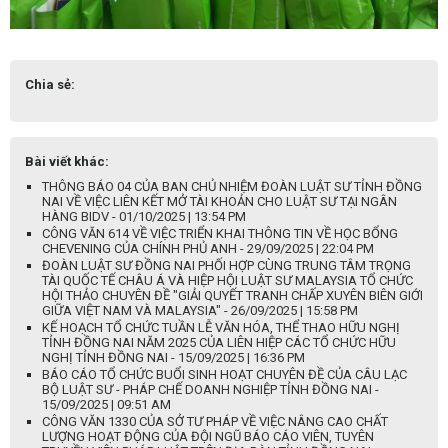
Chia sẻ:
Bài viết khác:
THÔNG BÁO 04 CỦA BAN CHỦ NHIỆM ĐOÀN LUẬT SƯ TỈNH ĐỒNG
NAI VỀ VIỆC LIÊN KẾT MỞ TÀI KHOẢN CHO LUẬT SƯ TẠI NGÂN
HÀNG BIDV - 01/10/2025 | 13:54 PM
CÔNG VĂN 614 VỀ VIỆC TRIỂN KHAI THÔNG TIN VỀ HỌC BỔNG
CHEVENING CỦA CHÍNH PHỦ ANH - 29/09/2025 | 22:04 PM
ĐOÀN LUẬT SƯ ĐỒNG NAI PHỐI HỢP CÙNG TRUNG TÂM TRỌNG
TÀI QUỐC TẾ CHÂU Á VÀ HIỆP HỘI LUẬT SƯ MALAYSIA TỔ CHỨC
HỘI THẢO CHUYÊN ĐỀ "GIẢI QUYẾT TRANH CHẤP XUYÊN BIÊN GIỚI
GIỮA VIỆT NAM VÀ MALAYSIA" - 26/09/2025 | 15:58 PM
KẾ HOẠCH TỔ CHỨC TUẦN LỄ VĂN HÓA, THỂ THAO HỮU NGHỊ
TỈNH ĐỒNG NAI NĂM 2025 CỦA LIÊN HIỆP CÁC TỔ CHỨC HỮU
NGHỊ TỈNH ĐỒNG NAI - 15/09/2025 | 16:36 PM
BÁO CÁO TỔ CHỨC BUỔI SINH HOẠT CHUYÊN ĐỀ CỦA CÂU LẠC
BỘ LUẬT SƯ - PHÁP CHẾ DOANH NGHIỆP TỈNH ĐỒNG NAI -
15/09/2025 | 09:51 AM
CÔNG VĂN 1330 CỦA SỞ TƯ PHÁP VỀ VIỆC NÂNG CAO CHẤT
LƯỢNG HOẠT ĐỘNG CỦA ĐỘI NGŨ BÁO CÁO VIÊN, TUYÊN