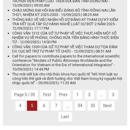
TRUYỀN VIÊN PHÁP LUẬT TRÊN ĐỊA BÀN TỈNH ĐỒNG NAI -
15/09/2025 | 09:05 AM
CHÀO MỪNG ĐẠI HỘI ĐẠI BIỂU ĐẢNG BỘ TỈNH ĐỒNG NAI LẦN
THỨ I, NHIỆM KỲ 2025-2030 - 15/09/2025 | 08:29 AM
THÔNG BÁO VỀ VIỆC NHẬN HỒ SƠ ĐĂNG KÝ THAM DỰ KỲ KIỂM
TRA KẾT QUẢ TẬP SỰ HÀNH NGHỀ LUẬT SƯ ĐỢT 2 NĂM 2025 -
12/09/2025 | 17:17 PM
CÔNG VĂN 1312 CỦA SỞ TƯ PHÁP VỀ VIỆC THỰC HIỆN MỘT SỐ
NHIỆM VỤ VỀ PHÒNG, CHỐNG RỬA TIỀN BẰNG HÌNH THỨC ĐIỆN
TỬ - 12/09/2025 | 14:00 PM
CÔNG VĂN 1309 CỦA SỞ TƯ PHÁP VỀ VIỆC THAM DỰ TỌA ĐÀM
DO CỤC BỔ TRỢ TƯ PHÁP TỔ CHỨC - 12/09/2025 | 08:51 AM
Call for papers to contribute papers to the international scientific
conference “Models of Public Attorneys Worldwide and the
Orientation for Vietnam in the Era of International Integration” -
10/09/2025 | 14:44 PM
Thư mời viết bài cho Hội thảo khoa học quốc tế “Mô hình luật sư
công trên thế giới và định hướng cho Việt Nam trong kỷ nguyên hội
nhập quốc tế” - 05/09/2025 | 11:33 AM
Page 5 / 35
First
Prev
1
2
...
3
4
5
6
7
...
34
35
Next
Last