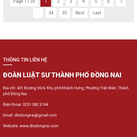
Page 1 / 35
1
2
3
4
5
6
7
...
34
35
Next
Last
THÔNG TIN LIÊN HỆ
ĐOÀN LUẬT SƯ THÀNH PHỐ ĐỒNG NAI
Địa chỉ: 401 Đường 30/4, Khu phố Khánh Hưng, Phường Trấn Biên, Thành
phố Đồng Nai
Điện thoại: 0251 382 3744
Email: dlsdongnai@gmail.com
Website: www.dlsdongnai.com