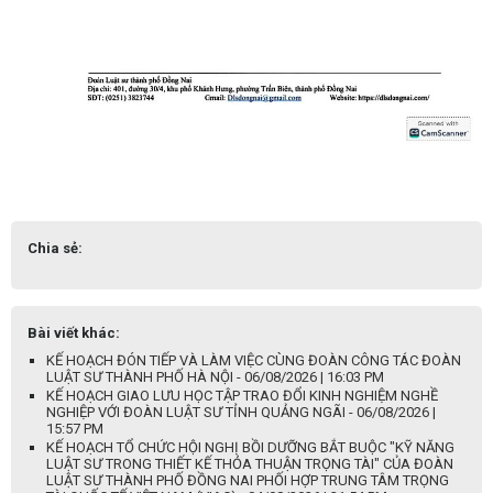
Chia sẻ:
Bài viết khác:
KẾ HOẠCH ĐÓN TIẾP VÀ LÀM VIỆC CÙNG ĐOÀN CÔNG TÁC ĐOÀN
LUẬT SƯ THÀNH PHỐ HÀ NỘI - 06/08/2026 | 16:03 PM
KẾ HOẠCH GIAO LƯU HỌC TẬP TRAO ĐỔI KINH NGHIỆM NGHỀ
NGHIỆP VỚI ĐOÀN LUẬT SƯ TỈNH QUẢNG NGÃI - 06/08/2026 |
15:57 PM
KẾ HOẠCH TỔ CHỨC HỘI NGHỊ BỒI DƯỠNG BẮT BUỘC "KỸ NĂNG
LUẬT SƯ TRONG THIẾT KẾ THỎA THUẬN TRỌNG TÀI" CỦA ĐOÀN
LUẬT SƯ THÀNH PHỐ ĐỒNG NAI PHỐI HỢP TRUNG TÂM TRỌNG