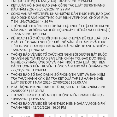
TÀI QUỐC TẾ VIỆT NAM (VIAC) - 04/08/2026 | 21:54 PM
KẾT LUẬN HỘI NGHỊ GIAO BAN CÔNG TÁC LUẬT SƯ 06 THÁNG
ĐẦU NĂM 2026 - 30/07/2026 | 11:29 AM
CÔNG VĂN VỀ VIỆC TRIỂN KHAI HƯỚNG DẪN THỰC HIỆN BÁO CÁO
GIAO DỊCH ĐÁNG NGỜ THEO QUY ĐỊNH VỀ PHÒNG, CHỐNG RỬA
TIỀN - 29/07/2026 | 14:36 PM
THÔNG BÁO TUYỂN SINH LỚP ĐÀO TẠO NGHỀ LUẬT SƯ KHÓA 28
NĂM 2026 TẠI ĐỒNG NAI (LỚP HỌC NGÀY THỨ BẢY VÀ CHỦ NHẬT)
- 16/07/2026 | 15:11 PM
KẾ HOẠCH TỔ CHỨC BUỔI SINH HOẠT CHUYÊN ĐỀ CLB LUẬT SƯ -
PHÁP CHẾ DOANH NGHIỆP " MỘT SỐ VẤN ĐỀ PHÁP LÝ VÀ THỰC
TIỄN TRONG GIAO DỊCH MUA BÁN, SÁP NHẬP DOANH NGHIỆP" -
16/07/2026 | 15:04 PM
THÔNG BÁO VỀ VIỆC TỔ CHỨC HỘI NGHỊ BỒI DƯỠNG BẮT BUỘC
CHUYÊN ĐỀ “NÂNG CAO BẢN LĨNH CHÍNH TRỊ, ĐẠO ĐỨC NGHỀ
NGHIỆP, KỸ NĂNG ỨNG XỬ VÀ PHÁT NGÔN CỦA LUẬT SƯ TRÊN
CÁC PHƯƠNG TIỆN TRUYÊN THÔNG VÀ MẠNG XÃ HỘI NĂM 2026”
- 22/06/2026 | 17:09 PM
THÔNG BÁO SỐ BÁO DANH, SỐ PHÒNG THI VIẾT VÀ BÀN KIỂM
TRA THỰC HÀNH KỲ KIỂM TRA KẾT QUẢ TẬP SỰ HÀNH NGHỀ
LUẬT SƯ ĐỢT 1 NĂM 2026 - 27/05/2026 | 09:05 AM
PHÁT ĐỘNG PHONG TRÀO THI ĐUA, KHEN THƯỞNG NĂM 2026 -
26/05/2026 | 18:33 PM
THƯ MỜI THAM DỰ HỘI NGHỊ THƯỜNG NIÊN ĐOÀN LUẬT SƯ -
18/05/2026 | 11:36 AM
THÔNG BÁO VỀ VIỆC ĐỀ NGHỊ THỰC HIỆN NGHĨA VỤ ĐÓNG PHÍ
THÀNH VIÊN - 12/05/2026 | 16:01 PM