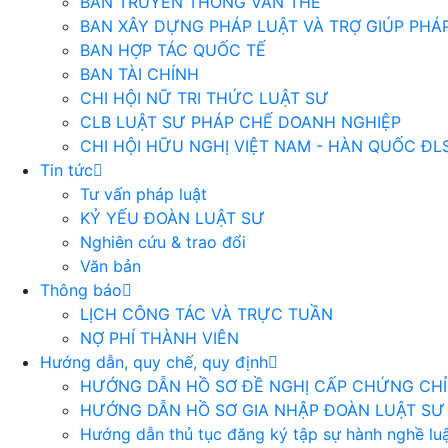
BAN TRUYỀN THÔNG VĂN THỂ
BAN XÂY DỰNG PHÁP LUẬT VÀ TRỢ GIÚP PHÁP
BAN HỢP TÁC QUỐC TẾ
BAN TÀI CHÍNH
CHI HỘI NỮ TRI THỨC LUẬT SƯ
CLB LUẬT SƯ PHÁP CHẾ DOANH NGHIỆP
CHI HỘI HỮU NGHỊ VIỆT NAM - HÀN QUỐC ĐL
Tin tức
Tư vấn pháp luật
KỶ YẾU ĐOÀN LUẬT SƯ
Nghiên cứu & trao đổi
Văn bản
Thông báo
LỊCH CÔNG TÁC VÀ TRỰC TUẦN
NỢ PHÍ THÀNH VIÊN
Hướng dẫn, quy chế, quy định
HƯỚNG DẪN HỒ SƠ ĐỀ NGHỊ CẤP CHỨNG CHỈ 
HƯỚNG DẪN HỒ SƠ GIA NHẬP ĐOÀN LUẬT SƯ
Hướng dẫn thủ tục đăng ký tập sự hành nghề luậ