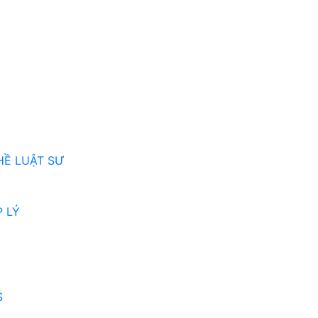
HỀ LUẬT SƯ
 LÝ
S