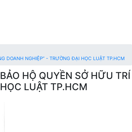
NG DOANH NGHIỆP” - TRƯỜNG ĐẠI HỌC LUẬT TP.HCM
 BẢO HỘ QUYỀN SỞ HỮU TRÍ
 HỌC LUẬT TP.HCM