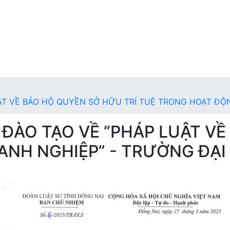
ẬT VỀ BẢO HỘ QUYỀN SỞ HỮU TRÍ TUỆ TRONG HOẠT ĐỘ
ĐÀO TẠO VỀ “PHÁP LUẬT VỀ
NH NGHIỆP” - TRƯỜNG ĐẠI