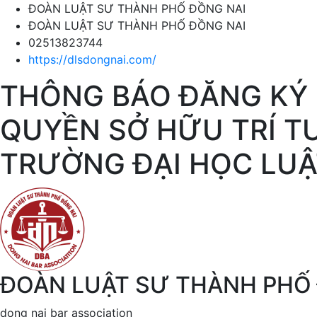
ĐOÀN LUẬT SƯ THÀNH PHỐ ĐỒNG NAI
ĐOÀN LUẬT SƯ THÀNH PHỐ ĐỒNG NAI
02513823744
https://dlsdongnai.com/
THÔNG BÁO ĐĂNG KÝ 
QUYỀN SỞ HỮU TRÍ T
TRƯỜNG ĐẠI HỌC LUẬ
ĐOÀN LUẬT SƯ THÀNH PHỐ
dong nai bar association