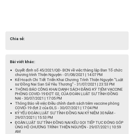
Chia sẻ:
Bài viết khác:
Quyết định số 45/2021/QĐ- BCN về việc thàng lập Ban Tổ chức
chương trình Thiện Nguyện - 01/08/2021 | 14:07 PM
Kế Hoạch Chi Tiết Triển Khai Chương Trình Thiện Nguyện "Luật
sư Đồng Nai San Sẻ Yêu Thương" - 31/07/2021 | 23:53 PM
THÔNG BÁO CÔNG KHAI DANH SÁCH ĐĂNG KÝ TIÊM VACCINE
PHÒNG COVID-19 ĐỢT 02, CỦA ĐOÀN LUẬT SƯ TỈNH ĐỒNG
NAI - 30/07/2021 | 17:05 PM
Thông Báo về việc Điều chỉnh danh sách tiêm vaccine phòng
COVID-19 đợt 2 của ĐLS - 30/07/2021 | 17:04 PM
KỶ YẾU ĐOÀN LUẬT SƯ TỈNH ĐỒNG NAI KỶ NIÊM 30 NĂM -
29/07/2021 | 15:53 PM
ĐOÀN LUẬT SƯ TỈNH ĐỒNG NAI KÊU GỌI TIẾP TỤC ĐÓNG GÓP
ỦNG HỘ CHƯƠNG TRÌNH THIỆN NGUYỆN - 29/07/2021 | 10:59
AM