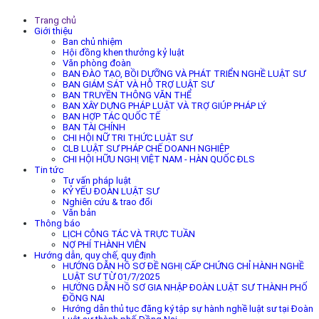
Trang chủ
Giới thiệu
Ban chủ nhiệm
Hội đồng khen thưởng kỷ luật
Văn phòng đoàn
BAN ĐÀO TẠO, BỒI DƯỠNG VÀ PHÁT TRIỂN NGHỀ LUẬT SƯ
BAN GIÁM SÁT VÀ HỖ TRỢ LUẬT SƯ
BAN TRUYỀN THÔNG VĂN THỂ
BAN XÂY DỰNG PHÁP LUẬT VÀ TRỢ GIÚP PHÁP LÝ
BAN HỢP TÁC QUỐC TẾ
BAN TÀI CHÍNH
CHI HỘI NỮ TRI THỨC LUẬT SƯ
CLB LUẬT SƯ PHÁP CHẾ DOANH NGHIỆP
CHI HỘI HỮU NGHỊ VIỆT NAM - HÀN QUỐC ĐLS
Tin tức
Tư vấn pháp luật
KỶ YẾU ĐOÀN LUẬT SƯ
Nghiên cứu & trao đổi
Văn bản
Thông báo
LỊCH CÔNG TÁC VÀ TRỰC TUẦN
NỢ PHÍ THÀNH VIÊN
Hướng dẫn, quy chế, quy định
HƯỚNG DẪN HỒ SƠ ĐỀ NGHỊ CẤP CHỨNG CHỈ HÀNH NGHỀ
LUẬT SƯ TỪ 01/7/2025
HƯỚNG DẪN HỒ SƠ GIA NHẬP ĐOÀN LUẬT SƯ THÀNH PHỐ
ĐỒNG NAI
Hướng dẫn thủ tục đăng ký tập sự hành nghề luật sư tại Đoàn