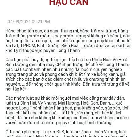
HẬU CẦN
04/09/2021 09:21 PM
Hàng chục tấn gạo, cả ngàn thùng mì, hàng trăm vỉ trứng, hàng
trăm thùng nước mắm (thay nước tương vì không có hàng), dầu
ăn, hàng tấn rau củ quả,… có nhiều nguồn cung cấp khác nhau từ
Đà Lạt, TPHCM, Bình Dương, Biên Hoà, … được đưa về tập kết tại
kho tạm thuộc vực huyện Long Thành.
Các bạn phải huy động tổng lực, tốp Luật sư Phúc Hoà, Vũ Hà đi
Bình Dương đến nhà máy CP nhận trứng để chở về Long Thành,
các luật sư nhanh nhẹn như những “lái buôn” chuyên nghiệp
trong trang phục và phong cách khi biết tìm xe luồng xanh, giải
thích cho các bạn ở các điểm chốt hiểu về chương trình thiện
nguyện, ... để thông chốt qua tỉnh khác. Đến trưa thì trứng đã về
nơi tập kết.
Các nhóm luật sư khác mỗi người mỗi việc căng như dây đàn,
luật sư Đình Hải, Vy Nhung, Mai Hương, Hoà, Gọn, Danh, ... xuôi
ngược Long Thành nhận hàng hoá, phụ khiêng vác, sắp xếp, tính
toán chi tiết các phần quà,… tất bật, rộn ràng, chỉ tiếc là dịch
bệnh đã làm cho không khí không còn thoải mái vì không ai dám
vui vẻ cười đùa như những ngày sinh hoạt bình thường.
Ở tại hậu phương - Trụ sở ĐLS, luật sư Phan Thiên Vượng, luật
sư Nghĩa, Thuý, Như Vương, ... tập trung khẩn trương gắn phiếu