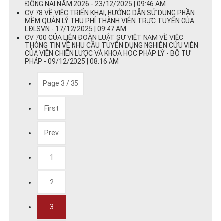
ĐỒNG NAI NĂM 2026 - 23/12/2025 | 09:46 AM
CV 78 VỀ VIỆC TRIỂN KHAI, HƯỚNG DẪN SỬ DỤNG PHẦN
MỀM QUẢN LÝ THU PHÍ THÀNH VIÊN TRỰC TUYẾN CỦA
LĐLSVN - 17/12/2025 | 09:47 AM
CV 700 CỦA LIÊN ĐOÀN LUẬT SƯ VIỆT NAM VỀ VIỆC
THÔNG TIN VỀ NHU CẦU TUYỂN DỤNG NGHIÊN CỨU VIÊN
CỦA VIỆN CHIẾN LƯỢC VÀ KHOA HỌC PHÁP LÝ - BỘ TƯ
PHÁP - 09/12/2025 | 08:16 AM
Page 3 / 35
First
Prev
1
2
3