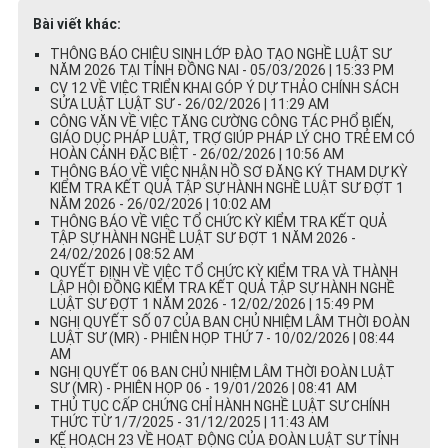
Bài viết khác:
THÔNG BÁO CHIÊU SINH LỚP ĐÀO TẠO NGHỀ LUẬT SƯ
NĂM 2026 TẠI TỈNH ĐỒNG NAI - 05/03/2026 | 15:33 PM
CV 12 VỀ VIỆC TRIỂN KHAI GÓP Ý DỰ THẢO CHÍNH SÁCH
SỬA LUẬT LUẬT SƯ - 26/02/2026 | 11:29 AM
CÔNG VĂN VỀ VIỆC TĂNG CƯỜNG CÔNG TÁC PHỔ BIẾN,
GIÁO DỤC PHÁP LUẬT, TRỢ GIÚP PHÁP LÝ CHO TRẺ EM CÓ
HOÀN CẢNH ĐẶC BIỆT - 26/02/2026 | 10:56 AM
THÔNG BÁO VỀ VIỆC NHẬN HỒ SƠ ĐĂNG KÝ THAM DỰ KỲ
KIỂM TRA KẾT QUẢ TẬP SỰ HÀNH NGHỀ LUẬT SƯ ĐỢT 1
NĂM 2026 - 26/02/2026 | 10:02 AM
THÔNG BÁO VỀ VIỆC TỔ CHỨC KỲ KIỂM TRA KẾT QUẢ
TẬP SỰ HÀNH NGHỀ LUẬT SƯ ĐỢT 1 NĂM 2026 -
24/02/2026 | 08:52 AM
QUYẾT ĐỊNH VỀ VIỆC TỔ CHỨC KỲ KIỂM TRA VÀ THÀNH
LẬP HỘI ĐỒNG KIỂM TRA KẾT QUẢ TẬP SỰ HÀNH NGHỀ
LUẬT SƯ ĐỢT 1 NĂM 2026 - 12/02/2026 | 15:49 PM
NGHỊ QUYẾT SỐ 07 CỦA BAN CHỦ NHIỆM LÂM THỜI ĐOÀN
LUẬT SƯ (MR) - PHIÊN HỌP THỨ 7 - 10/02/2026 | 08:44
AM
NGHỊ QUYẾT 06 BAN CHỦ NHIỆM LÂM THỜI ĐOÀN LUẬT
SƯ (MR) - PHIÊN HỌP 06 - 19/01/2026 | 08:41 AM
THỦ TỤC CẤP CHỨNG CHỈ HÀNH NGHỀ LUẬT SƯ CHÍNH
THỨC TỪ 1/7/2025 - 31/12/2025 | 11:43 AM
KẾ HOẠCH 23 VỀ HOẠT ĐỘNG CỦA ĐOÀN LUẬT SƯ TỈNH