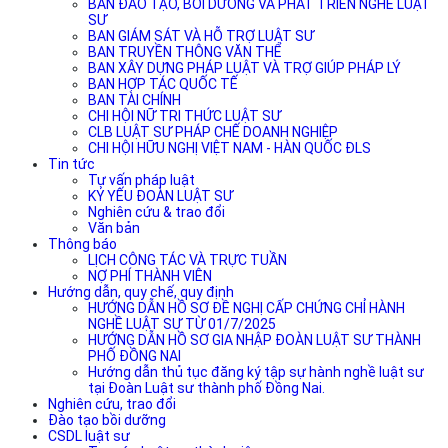
BAN ĐÀO TẠO, BỒI DƯỠNG VÀ PHÁT TRIỂN NGHỀ LUẬT
SƯ
BAN GIÁM SÁT VÀ HỖ TRỢ LUẬT SƯ
BAN TRUYỀN THÔNG VĂN THỂ
BAN XÂY DỰNG PHÁP LUẬT VÀ TRỢ GIÚP PHÁP LÝ
BAN HỢP TÁC QUỐC TẾ
BAN TÀI CHÍNH
CHI HỘI NỮ TRI THỨC LUẬT SƯ
CLB LUẬT SƯ PHÁP CHẾ DOANH NGHIỆP
CHI HỘI HỮU NGHỊ VIỆT NAM - HÀN QUỐC ĐLS
Tin tức
Tư vấn pháp luật
KỶ YẾU ĐOÀN LUẬT SƯ
Nghiên cứu & trao đổi
Văn bản
Thông báo
LỊCH CÔNG TÁC VÀ TRỰC TUẦN
NỢ PHÍ THÀNH VIÊN
Hướng dẫn, quy chế, quy định
HƯỚNG DẪN HỒ SƠ ĐỀ NGHỊ CẤP CHỨNG CHỈ HÀNH
NGHỀ LUẬT SƯ TỪ 01/7/2025
HƯỚNG DẪN HỒ SƠ GIA NHẬP ĐOÀN LUẬT SƯ THÀNH
PHỐ ĐỒNG NAI
Hướng dẫn thủ tục đăng ký tập sự hành nghề luật sư
tại Đoàn Luật sư thành phố Đồng Nai.
Nghiên cứu, trao đổi
Đào tạo bồi dưỡng
CSDL luật sư