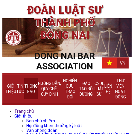
ĐOÀN LUẬT SƯ
THÀNH PHỐ
ĐỒNG NAI
DONG NAI BAR
VN
ASSOCIATION
NGHIÊN
THƯ
HƯỚNG DẪN,
ĐÀO
CSDL
GIỚI
TIN
THÔNG
CỨU,
LIÊN
VIỆN
QUY CHẾ,
TẠO BỒI
LUẬT
THIỆU
TỨC
BÁO
TRAO
HỆ
HOẠT
QUY ĐỊNH
DƯỠNG
SƯ
ĐỔI
ĐỘNG
Trang chủ
Giới thiệu
Ban chủ nhiệm
Hội đồng khen thưởng kỷ luật
Văn phòng đoàn