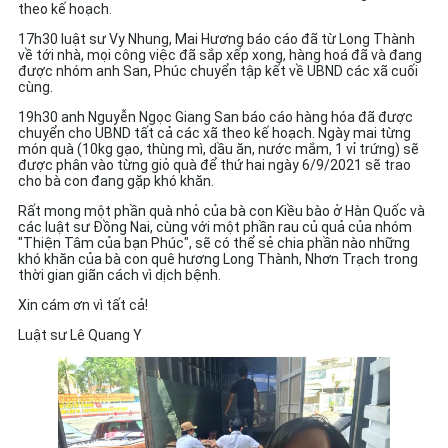
theo kế hoạch.
17h30 luật sư Vy Nhung, Mai Hương báo cáo đã từ Long Thành
về tới nhà, mọi công việc đã sắp xếp xong, hàng hoá đã và đang
được nhóm anh San, Phúc chuyển tập kết về UBND các xã cuối
cùng.
19h30 anh Nguyễn Ngọc Giang San báo cáo hàng hóa đã được
chuyển cho UBND tất cả các xã theo kế hoạch. Ngày mai từng
món quà (10kg gạo, thùng mì, dầu ăn, nước mắm, 1 vỉ trứng) sẽ
được phân vào từng giỏ quà để thứ hai ngày 6/9/2021 sẽ trao
cho bà con đang gặp khó khăn.
Rất mong một phần quà nhỏ của bà con Kiều bào ở Hàn Quốc và
các luật sư Đồng Nai, cùng với một phần rau củ quả của nhóm
"Thiện Tâm của bạn Phúc", sẽ có thể sẻ chia phần nào những
khó khăn của bà con quê hương Long Thành, Nhơn Trạch trong
thời gian giãn cách vì dịch bệnh.
Xin cám ơn vì tất cả!
Luật sư Lê Quang Y