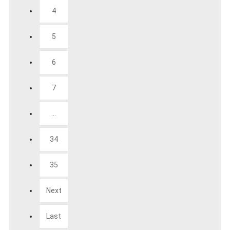
4
5
6
7
...
34
35
Next
Last