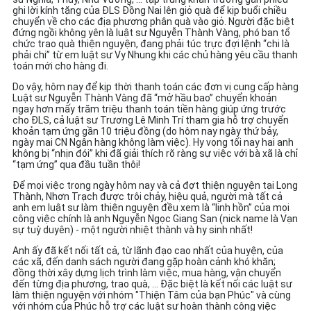
ghi lời kính tặng của ĐLS Đồng Nai lên giỏ quà để kịp buổi chiều
chuyển về cho các địa phương phân quà vào giỏ. Người đặc biệt
đứng ngồi không yên là luật sư Nguyễn Thành Vàng, phó ban tổ
chức trao quà thiện nguyện, đang phải túc trực đợi lệnh “chi là
phải chi” từ em luật sư Vy Nhung khi các chủ hàng yêu cầu thanh
toán mới cho hàng đi.
Do vậy, hôm nay để kịp thời thanh toán các đơn vị cung cấp hàng
Luật sư Nguyễn Thành Vàng đã “mở hầu bao” chuyển khoản
ngay hơn mấy trăm triệu thanh toán tiền hàng giúp ứng trước
cho ĐLS, cả luật sư Trương Lê Minh Trí tham gia hỗ trợ chuyển
khoản tạm ứng gần 10 triệu đồng (do hôm nay ngày thứ bảy,
ngày mai CN Ngân hàng không làm việc). Hy vọng tối nay hai anh
không bị “nhịn đói” khi đã giải thích rõ ràng sự việc với bà xã là chỉ
“tạm ứng” qua đầu tuần thôi!
Để mọi việc trong ngày hôm nay và cả đợt thiện nguyện tại Long
Thành, Nhơn Trạch được trôi chảy, hiệu quả, người mà tất cả
anh em luật sư làm thiện nguyện đều xem là “linh hồn” của mọi
công việc chính là anh Nguyễn Ngọc Giang San (nick name là Vạn
sự tuỳ duyên) - một người nhiệt thành và hy sinh nhất!
Anh ấy đã kết nối tất cả, từ lãnh đạo cao nhất của huyện, của
các xã, đến danh sách người đang gặp hoàn cảnh khó khăn;
đồng thời xây dựng lịch trình làm việc, mua hàng, vận chuyển
đến từng địa phương, trao quà, ... Đặc biệt là kết nối các luật sư
làm thiện nguyện với nhóm "Thiện Tâm của bạn Phúc" và cùng
với nhóm của Phúc hỗ trợ các luật sư hoàn thành công việc