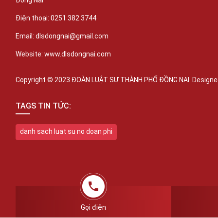
Đồng Nai
Điện thoại: 0251 382 3744
Email: dlsdongnai@gmail.com
Website: www.dlsdongnai.com
Copyright © 2023 ĐOÀN LUẬT SƯ THÀNH PHỐ ĐỒNG NAI. Designed
TAGS TIN TỨC:
danh sach luat su no doan phi
Gọi điện