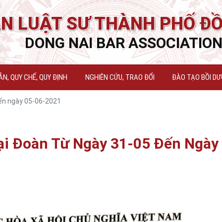
N LUẬT SƯ THÀNH PHỐ ĐỒ
DONG NAI BAR ASSOCIATIO
N, QUY CHẾ, QUY ĐỊNH
NGHIÊN CỨU, TRAO ĐỔI
ĐÀO TẠO BỒI D
đến ngày 05-06-2021
Tại Đoàn Từ Ngày 31-05 Đến Ngày