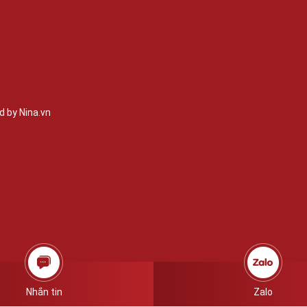
 by Nina.vn
Nhắn tin
Zalo