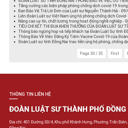
ĐOÀN LUẬT SƯ TỈNH ĐỒNG NAI THÔNG BÁO VỀ VIỆC ƯU TIÊN 
Tăng cường các biện pháp phòng chống dịch covid-19 trong t
Ban Bảo Vệ Trả Lời Đơn của Luật sư Nguyễn Thành Hải - 09/
Liên đoàn Luật sư Việt Nam ủng hộ phòng chống dịch Covid-
Nâng cao uy tín, chất lượng trong hoạt động nghề nghiệp - 
​​​​​​​​TIÊU CHÍ XÉT THI ĐUA KHEN THƯỞNG CỦA ĐOÀN LUẬT SƯ 
Thông báo ngừng họp và tiếp khách tại Đoàn Luật Sư tỉnh Đồ
Thông Báo Về Việc Đăng Ký Tiêm Vacine Covid-19 của Đoàn L
Đoàn Luật sư tỉnh Đồng Nai trao tiền ủng hộ phòng, chống dị
Page 30 / 35
First
THÔNG TIN LIÊN HỆ
ĐOÀN LUẬT SƯ THÀNH PHỐ ĐỒNG 
Địa chỉ: 401 Đường 30/4, Khu phố Khánh Hưng, Phường Trấn Biên