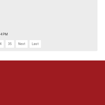
:34 PM
4
35
Next
Last