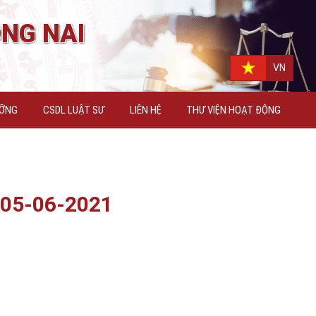
NG NAI
N
VN
ƯỠNG
CSDL LUẬT SƯ
LIÊN HỆ
THƯ VIỆN HOẠT ĐỘNG
 05-06-2021