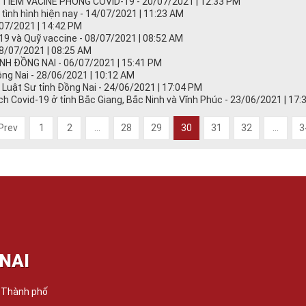
TIÊM VACINE PHÒNG COVID-19 - 20/07/2021 | 12:33 PM
ình hình hiện nay - 14/07/2021 | 11:23 AM
07/2021 | 14:42 PM
19 và Quỹ vaccine - 08/07/2021 | 08:52 AM
08/07/2021 | 08:25 AM
TỈNH ĐỒNG NAI - 06/07/2021 | 15:41 PM
ng Nai - 28/06/2021 | 10:12 AM
uật Sư tỉnh Đồng Nai - 24/06/2021 | 17:04 PM
ch Covid-19 ở tỉnh Bắc Giang, Bắc Ninh và Vĩnh Phúc - 23/06/2021 | 17
Prev
1
2
...
28
29
30
31
32
...
3
NAI
, Thành phố