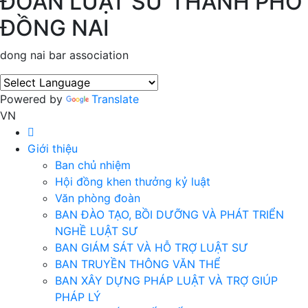
ĐOÀN LUẬT SƯ THÀNH PHỐ
ĐỒNG NAI
dong nai bar association
Powered by
Translate
VN
Giới thiệu
Ban chủ nhiệm
Hội đồng khen thưởng kỷ luật
Văn phòng đoàn
BAN ĐÀO TẠO, BỒI DƯỠNG VÀ PHÁT TRIỂN
NGHỀ LUẬT SƯ
BAN GIÁM SÁT VÀ HỖ TRỢ LUẬT SƯ
BAN TRUYỀN THÔNG VĂN THỂ
BAN XÂY DỰNG PHÁP LUẬT VÀ TRỢ GIÚP
PHÁP LÝ