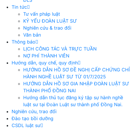
ĐLS
Tin tức
Tư vấn pháp luật
KỶ YẾU ĐOÀN LUẬT SƯ
Nghiên cứu & trao đổi
Văn bản
Thông báo
LỊCH CÔNG TÁC VÀ TRỰC TUẦN
NỢ PHÍ THÀNH VIÊN
Hướng dẫn, quy chế, quy định
HƯỚNG DẪN HỒ SƠ ĐỀ NGHỊ CẤP CHỨNG CHỈ
HÀNH NGHỀ LUẬT SƯ TỪ 01/7/2025
HƯỚNG DẪN HỒ SƠ GIA NHẬP ĐOÀN LUẬT SƯ
THÀNH PHỐ ĐỒNG NAI
Hướng dẫn thủ tục đăng ký tập sự hành nghề
luật sư tại Đoàn Luật sư thành phố Đồng Nai.
Nghiên cứu, trao đổi
Đào tạo bồi dưỡng
CSDL luật sư