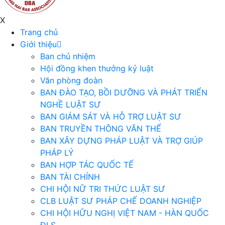
X
Trang chủ
Giới thiệu
Ban chủ nhiệm
Hội đồng khen thưởng kỷ luật
Văn phòng đoàn
BAN ĐÀO TẠO, BỒI DƯỠNG VÀ PHÁT TRIỂN
NGHỀ LUẬT SƯ
BAN GIÁM SÁT VÀ HỖ TRỢ LUẬT SƯ
BAN TRUYỀN THÔNG VĂN THỂ
BAN XÂY DỰNG PHÁP LUẬT VÀ TRỢ GIÚP
PHÁP LÝ
BAN HỢP TÁC QUỐC TẾ
BAN TÀI CHÍNH
CHI HỘI NỮ TRI THỨC LUẬT SƯ
CLB LUẬT SƯ PHÁP CHẾ DOANH NGHIỆP
CHI HỘI HỮU NGHỊ VIỆT NAM - HÀN QUỐC