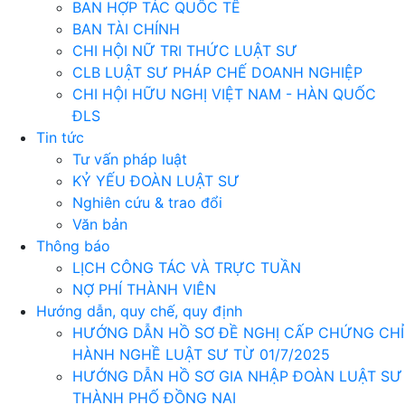
BAN HỢP TÁC QUỐC TẾ
BAN TÀI CHÍNH
CHI HỘI NỮ TRI THỨC LUẬT SƯ
CLB LUẬT SƯ PHÁP CHẾ DOANH NGHIỆP
CHI HỘI HỮU NGHỊ VIỆT NAM - HÀN QUỐC
ĐLS
Tin tức
Tư vấn pháp luật
KỶ YẾU ĐOÀN LUẬT SƯ
Nghiên cứu & trao đổi
Văn bản
Thông báo
LỊCH CÔNG TÁC VÀ TRỰC TUẦN
NỢ PHÍ THÀNH VIÊN
Hướng dẫn, quy chế, quy định
HƯỚNG DẪN HỒ SƠ ĐỀ NGHỊ CẤP CHỨNG CHỈ
HÀNH NGHỀ LUẬT SƯ TỪ 01/7/2025
HƯỚNG DẪN HỒ SƠ GIA NHẬP ĐOÀN LUẬT SƯ
THÀNH PHỐ ĐỒNG NAI