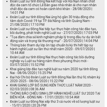
Đoàn Luật sư tỉnh Đồng Nai kết hợp với Hội Nạn nhân chất
độc da cam tổ chức Lễ Bàn giao nhà nhân ái cho nạn nhân
chất độc da cam có hoàn cảnh khó khăn - 28/08/2020 |
14:01 PM
Đoàn Luật sư tỉnh Đồng Nai ủng hộ gần 30 triệu đồng cho
tâm dịch Covid-19 tại TP. Đà Nẵng và tỉnh Quảng Nam -
21/08/2020 | 17:10 PM
Đoàn Luật sư Đồng Nai tiếp tục thực hiện công tác đào tạo,
bồi dưỡng, phát triển nghề Luật sư - 27/07/2020 | 17:03 PM
“Tọa đàm chia sẻ kinh nghiệm pháp lý trong đầu tư dự án bất
động sản và trọng tài thương mại” - 20/07/2020 | 14:04 PM
Thông báo tham dự lớp ôn tập chuẩn bị kỳ thi hết tập sự
hành nghề Luật sư lần thứ nhất năm 2020 - 09/07/2020 |
10:44 AM
Đoàn Luật sư tỉnh Đồng Nai thực hiện công tác bồi dưỡng
nghiệp vụ Luật sư hàng năm theo phương thức mới -
03/07/2020 | 15:52 PM
Khai giảng lớp đào tạo nghề luật sư năm 2020 tại tỉnh Đồng
Nai - 08/06/2020 | 15:25 PM
Đại hội Chi bộ Đoàn Luật sư tỉnh Đồng Nai lần thứ IV, nhiệm kỳ
2020-2025 - 08/06/2020 | 15:22 PM
KHAI GIẢNG LỚP BỔ SUNG KIẾN THỨC LUẬT NĂM 2020 -
02/03/2020 | 08:36 AM
THÔNG BÁO CHIÊU SINH LỚP HÀNH NGHỀ LUẬT SƯ 2020 TẠI
BIÊN HÒA - ĐỒNG NAI - 17/01/2020 | 10:54 AM
Đoàn Luật sư Đồng Nai xếp thứ 3 cả nước về số lượng luật sư
- 15/01/2020 | 20:26 PM