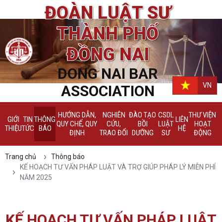
ĐOÀN LUẬT SƯ
THÀNH PHỐ
ĐỒNG NAI
DONG NAI BAR
VN
ASSOCIATION
HƯỚNG DẪN,
NGHIÊN
ĐÀO TẠO
CSDL
THƯ VIỆN
GIỚI
TIN
THÔNG
LIÊN
QUY CHẾ, QUY
CỨU,
BỒI
LUẬT
HOẠT
THIỆU
TỨC
BÁO
HỆ
ĐỊNH
TRAO ĐỔI
DƯỠNG
SƯ
ĐỘNG
Trang chủ
Thông báo
KẾ HOẠCH TƯ VẤN PHÁP LUẬT VÀ TRỢ GIÚP PHÁP LÝ MIỄN PHÍ
NĂM 2025
KẾ HOẠCH TƯ VẤN PHÁP LUẬT