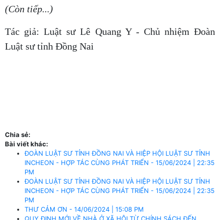
(Còn tiếp...)
Tác giả: Luật sư Lê Quang Y - Chủ nhiệm Đoàn
Luật sư tỉnh Đồng Nai
Chia sẻ:
Bài viết khác:
ĐOÀN LUẬT SƯ TỈNH ĐỒNG NAI VÀ HIỆP HỘI LUẬT SƯ TỈNH
INCHEON - HỢP TÁC CÙNG PHÁT TRIỂN - 15/06/2024 | 22:35
PM
ĐOÀN LUẬT SƯ TỈNH ĐỒNG NAI VÀ HIỆP HỘI LUẬT SƯ TỈNH
INCHEON - HỢP TÁC CÙNG PHÁT TRIỂN - 15/06/2024 | 22:35
PM
THƯ CẢM ƠN - 14/06/2024 | 15:08 PM
QUY ĐỊNH MỚI VỀ NHÀ Ở XÃ HỘI TỪ CHÍNH SÁCH ĐẾN