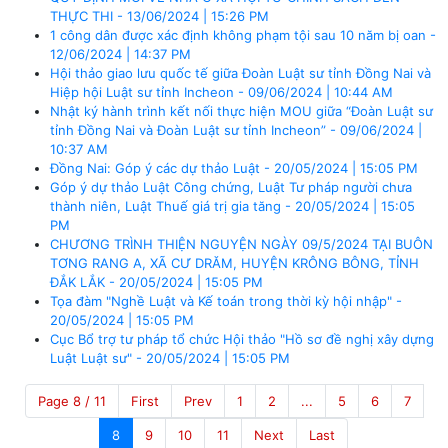
THỰC THI - 13/06/2024 | 15:26 PM
1 công dân được xác định không phạm tội sau 10 năm bị oan -
12/06/2024 | 14:37 PM
Hội thảo giao lưu quốc tế giữa Đoàn Luật sư tỉnh Đồng Nai và
Hiệp hội Luật sư tỉnh Incheon - 09/06/2024 | 10:44 AM
Nhật ký hành trình kết nối thực hiện MOU giữa “Đoàn Luật sư
tỉnh Đồng Nai và Đoàn Luật sư tỉnh Incheon” - 09/06/2024 |
10:37 AM
Đồng Nai: Góp ý các dự thảo Luật - 20/05/2024 | 15:05 PM
Góp ý dự thảo Luật Công chứng, Luật Tư pháp người chưa
thành niên, Luật Thuế giá trị gia tăng - 20/05/2024 | 15:05
PM
CHƯƠNG TRÌNH THIỆN NGUYỆN NGÀY 09/5/2024 TẠI BUÔN
TƠNG RANG A, XÃ CƯ DRĂM, HUYỆN KRÔNG BÔNG, TỈNH
ĐẮK LẮK - 20/05/2024 | 15:05 PM
Tọa đàm "Nghề Luật và Kế toán trong thời kỳ hội nhập" -
20/05/2024 | 15:05 PM
Cục Bổ trợ tư pháp tổ chức Hội thảo "Hồ sơ đề nghị xây dựng
Luật Luật sư" - 20/05/2024 | 15:05 PM
Page 8 / 11
First
Prev
1
2
...
5
6
7
8
9
10
11
Next
Last