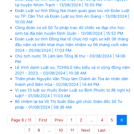
tại huyện Nhơn Trạch - 13/08/2024 | 15:55 PM
Đoàn Luật sư tỉnh Đồng Nai tham quan giao lưu với Đoàn Luật
sư TP. Cần Thơ và Đoàn Luật sư tỉnh An Giang - 13/08/2024 |
10:00 AM
Công đoàn cơ sở Sở Tư pháp trao 40 chiếc xe đạp cho học
sinh tại địa bàn huyện Định Quán - 12/08/2024 | 15:52 PM
Đoàn Luật sư tỉnh Đồng Nai tổ chức hội nghị sơ kết 06 tháng
đầu năm và triển khai thực hiện nhiệm vụ 06 tháng cuối năm
2024 - 05/08/2024 | 17:03 PM
Chủ tịch nước Tô Lâm làm Tổng Bí thư - 03/08/2024 | 14:06
PM
Lễ Vinh danh Luật sư, TCHNLS tiêu biểu và vì cộng đồng năm
2021 - 2023. - 03/08/2024 | 10:38 AM
Thẩm phán Nguyễn Văn Thủy làm Chánh án Tòa án nhân dân
thành phố Biên Hòa - 02/08/2024 | 14:44 PM
Vì sao 13 luật sư thuộc Đoàn Luật sư Bình Phước bị đề nghị kỷ
luật? - 01/08/2024 | 11:03 AM
Bổ nhiệm lại bà Võ Thị Xuân Đào giữ chức Giám đốc Sở Tư
pháp - 01/08/2024 | 08:36 AM
Page 6 / 11
First
Prev
1
2
...
4
5
6
7
8
...
10
11
Next
Last