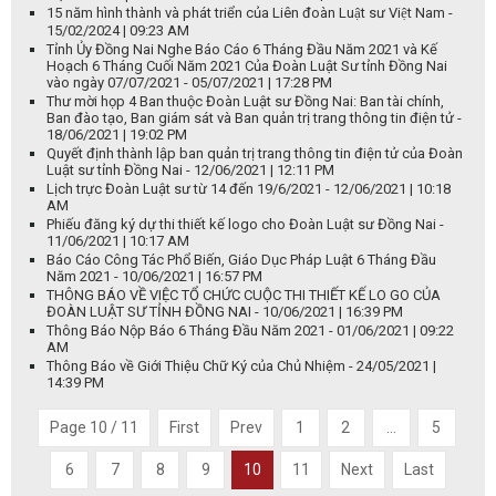
15 năm hình thành và phát triển của Liên đoàn Luật sư Việt Nam -
15/02/2024 | 09:23 AM
Tỉnh Ủy Đồng Nai Nghe Báo Cáo 6 Tháng Đầu Năm 2021 và Kế
Hoạch 6 Tháng Cuối Năm 2021 Của Đoàn Luật Sư tỉnh Đồng Nai
vào ngày 07/07/2021 - 05/07/2021 | 17:28 PM
Thư mời họp 4 Ban thuộc Đoàn Luật sư Đồng Nai: Ban tài chính,
Ban đào tạo, Ban giám sát và Ban quản trị trang thông tin điện tử -
18/06/2021 | 19:02 PM
Quyết định thành lập ban quản trị trang thông tin điện tử của Đoàn
Luật sư tỉnh Đồng Nai - 12/06/2021 | 12:11 PM
Lịch trực Đoàn Luật sư từ 14 đến 19/6/2021 - 12/06/2021 | 10:18
AM
Phiếu đăng ký dự thi thiết kế logo cho Đoàn Luật sư Đồng Nai -
11/06/2021 | 10:17 AM
Báo Cáo Công Tác Phổ Biến, Giáo Dục Pháp Luật 6 Tháng Đầu
Năm 2021 - 10/06/2021 | 16:57 PM
THÔNG BÁO VỀ VIỆC TỔ CHỨC CUỘC THI THIẾT KẾ LO GO CỦA
ĐOÀN LUẬT SƯ TỈNH ĐỒNG NAI - 10/06/2021 | 16:39 PM
Thông Báo Nộp Báo 6 Tháng Đầu Năm 2021 - 01/06/2021 | 09:22
AM
Thông Báo về Giới Thiệu Chữ Ký của Chủ Nhiệm - 24/05/2021 |
14:39 PM
Page 10 / 11
First
Prev
1
2
...
5
6
7
8
9
10
11
Next
Last