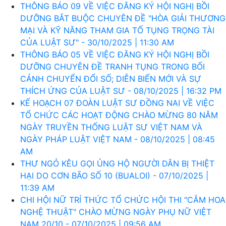
THÔNG BÁO 09 VỀ VIỆC ĐĂNG KÝ HỘI NGHỊ BỒI
DƯỠNG BẮT BUỘC CHUYÊN ĐỀ "HÒA GIẢI THƯƠNG
MẠI VÀ KỸ NĂNG THAM GIA TỐ TỤNG TRỌNG TÀI
CỦA LUẬT SƯ" - 30/10/2025 | 11:30 AM
THÔNG BÁO 05 VỀ VIỆC ĐĂNG KÝ HỘI NGHỊ BỒI
DƯỠNG CHUYÊN ĐỀ TRANH TỤNG TRONG BỐI
CẢNH CHUYỂN ĐỔI SỐ; DIỄN BIẾN MỚI VÀ SỰ
THÍCH ỨNG CỦA LUẬT SƯ - 08/10/2025 | 16:32 PM
KẾ HOẠCH 07 ĐOÀN LUẬT SƯ ĐỒNG NAI VỀ VIỆC
TỔ CHỨC CÁC HOẠT ĐỘNG CHÀO MỪNG 80 NĂM
NGÀY TRUYỀN THỐNG LUẬT SƯ VIỆT NAM VÀ
NGÀY PHÁP LUẬT VIỆT NAM - 08/10/2025 | 08:45
AM
THƯ NGỎ KÊU GỌI ỦNG HỘ NGƯỜI DÂN BỊ THIỆT
HẠI DO CƠN BÃO SỐ 10 (BUALOI) - 07/10/2025 |
11:39 AM
CHI HỘI NỮ TRÍ THỨC TỔ CHỨC HỘI THI "CẮM HOA
NGHỆ THUẬT" CHÀO MỪNG NGÀY PHỤ NỮ VIỆT
NAM 20/10 - 07/10/2025 | 09:56 AM