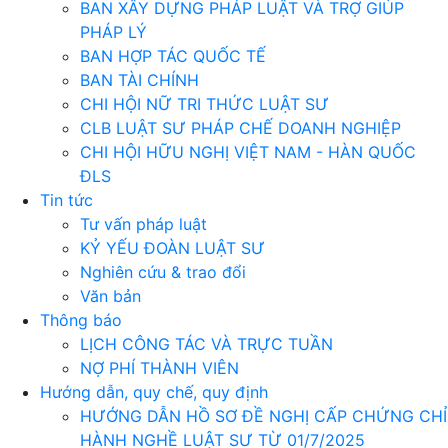
BAN XÂY DỰNG PHÁP LUẬT VÀ TRỢ GIÚP
PHÁP LÝ
BAN HỢP TÁC QUỐC TẾ
BAN TÀI CHÍNH
CHI HỘI NỮ TRI THỨC LUẬT SƯ
CLB LUẬT SƯ PHÁP CHẾ DOANH NGHIỆP
CHI HỘI HỮU NGHỊ VIỆT NAM - HÀN QUỐC
ĐLS
Tin tức
Tư vấn pháp luật
KỶ YẾU ĐOÀN LUẬT SƯ
Nghiên cứu & trao đổi
Văn bản
Thông báo
LỊCH CÔNG TÁC VÀ TRỰC TUẦN
NỢ PHÍ THÀNH VIÊN
Hướng dẫn, quy chế, quy định
HƯỚNG DẪN HỒ SƠ ĐỀ NGHỊ CẤP CHỨNG CHỈ
HÀNH NGHỀ LUẬT SƯ TỪ 01/7/2025