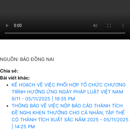
NGUỒN: BÁO ĐỒNG NAI
Chia sẻ:
Bài viết khác:
KẾ HOẠCH VỀ VIỆC PHỐI HỢP TỔ CHỨC CHƯƠNG
TRÌNH HƯỞNG ỨNG NGÀY PHÁP LUẬT VIỆT NAM
9/11 - 05/11/2025 | 19:35 PM
THÔNG BÁO VỀ VIỆC NỘP BÁO CÁO THÀNH TÍCH
ĐỀ NGHỊ KHEN THƯỞNG CHO CÁ NHÂN, TẬP THỂ
CÓ THÀNH TÍCH XUẤT SẮC NĂM 2025 - 05/11/2025
| 14:25 PM