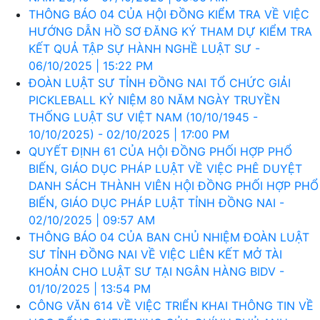
THÔNG BÁO 04 CỦA HỘI ĐỒNG KIỂM TRA VỀ VIỆC
HƯỚNG DẪN HỒ SƠ ĐĂNG KÝ THAM DỰ KIỂM TRA
KẾT QUẢ TẬP SỰ HÀNH NGHỀ LUẬT SƯ -
06/10/2025 | 15:22 PM
ĐOÀN LUẬT SƯ TỈNH ĐỒNG NAI TỔ CHỨC GIẢI
PICKLEBALL KỶ NIỆM 80 NĂM NGÀY TRUYỀN
THỐNG LUẬT SƯ VIỆT NAM (10/10/1945 -
10/10/2025) - 02/10/2025 | 17:00 PM
QUYẾT ĐỊNH 61 CỦA HỘI ĐỒNG PHỐI HỢP PHỔ
BIẾN, GIÁO DỤC PHÁP LUẬT VỀ VIỆC PHÊ DUYỆT
DANH SÁCH THÀNH VIÊN HỘI ĐỒNG PHỐI HỢP PHỔ
BIẾN, GIÁO DỤC PHÁP LUẬT TỈNH ĐỒNG NAI -
02/10/2025 | 09:57 AM
THÔNG BÁO 04 CỦA BAN CHỦ NHIỆM ĐOÀN LUẬT
SƯ TỈNH ĐỒNG NAI VỀ VIỆC LIÊN KẾT MỞ TÀI
KHOẢN CHO LUẬT SƯ TẠI NGÂN HÀNG BIDV -
01/10/2025 | 13:54 PM
CÔNG VĂN 614 VỀ VIỆC TRIỂN KHAI THÔNG TIN VỀ