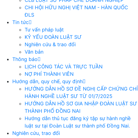
CLB LUẬT SƯ PHÁP CHẾ DOANH NGHIỆP
CHI HỘI HỮU NGHỊ VIỆT NAM - HÀN QUỐC
ĐLS
Tin tức
Tư vấn pháp luật
KỶ YẾU ĐOÀN LUẬT SƯ
Nghiên cứu & trao đổi
Văn bản
Thông báo
LỊCH CÔNG TÁC VÀ TRỰC TUẦN
NỢ PHÍ THÀNH VIÊN
Hướng dẫn, quy chế, quy định
HƯỚNG DẪN HỒ SƠ ĐỀ NGHỊ CẤP CHỨNG CHỈ
HÀNH NGHỀ LUẬT SƯ TỪ 01/7/2025
HƯỚNG DẪN HỒ SƠ GIA NHẬP ĐOÀN LUẬT SƯ
THÀNH PHỐ ĐỒNG NAI
Hướng dẫn thủ tục đăng ký tập sự hành nghề
luật sư tại Đoàn Luật sư thành phố Đồng Nai.
Nghiên cứu, trao đổi