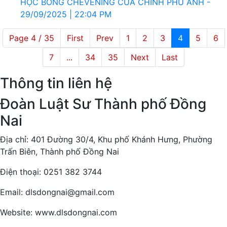
HỌC BỔNG CHEVENING CỦA CHÍNH PHỦ ANH -
29/09/2025 | 22:04 PM
Page 4 / 35
First
Prev
1
2
3
4
5
6
7
...
34
35
Next
Last
Thông tin liên hệ
Đoàn Luật Sư Thành phố Đồng
Nai
Địa chỉ: 401 Đường 30/4, Khu phố Khánh Hưng, Phường
Trấn Biên, Thành phố Đồng Nai
Điện thoại: 0251 382 3744
Email: dlsdongnai@gmail.com
Website: www.dlsdongnai.com