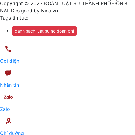
Copyright © 2023 ĐOÀN LUẬT SƯ THÀNH PHỐ ĐỒNG
NAI. Designed by Nina.vn
Tags tin tức:
danh sach luat su no doan phi
Gọi điện
Nhắn tin
Zalo
Chỉ đường