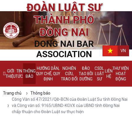
ĐOÀN LUẬT SƯ
THÀNH PHỐ
ĐỒNG NAI
DONG NAI BAR
VN
ASSOCIATION
HƯỚNG DẪN,
NGHIÊN
ĐÀO
CSDL
THƯ VIỆN
GIỚI
TIN
THÔNG
LIÊN
QUY CHẾ, QUY
CỨU,
TẠO BỒI
LUẬT
HOẠT
THIỆU
TỨC
BÁO
HỆ
ĐỊNH
TRAO ĐỔI
DƯỠNG
SƯ
ĐỘNG
Trang chủ
Thông báo
Công Văn số 47/2021/QĐ-BCN của Đoàn Luật Sư tỉnh Đồng Nai
và Công văn số: 9165/UBND-KGVX của UBND tỉnh Đồng Nai
chấp thuận cho Đoàn Luật sư thực hiện