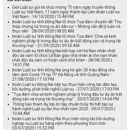
Giới Luật sư gửi lời chúc mừng 75 năm ngày truyền thống
Luật sư Việt Nam, 11 năm ngày thành lập Liên đoàn Luật sư
Việt Nam - 14/10/2020 | 15:48 PM
Đoàn Luật sư tỉnh Đồng Nai tổ chức Tọa đàm chuyên đề ‘Thu
thập chứng cứ trong vụ án dân sự – Những vấn đề lý luận và
thực tiễn’ - 28/09/2020 | 08:05 AM
Đoàn Luật sư tỉnh Đồng Nai tổ chức Tọa đàm ‘Chia sẻ kinh
nghiệm pháp lý trong đầu tư dự án bất động sản và trọng tài
thương mại’ - 21/09/2020 | 09:50 AM
Đoàn Luật sư tỉnh Đồng Nai kết hợp với Hội Nạn nhân chất
độc da cam tổ chức Lễ Bàn giao nhà nhân ái cho nạn nhân
chất độc da cam có hoàn cảnh khó khăn - 28/08/2020 |
14:01 PM
Đoàn Luật sư tỉnh Đồng Nai ủng hộ gần 30 triệu đồng cho
tâm dịch Covid-19 tại TP. Đà Nẵng và tỉnh Quảng Nam -
21/08/2020 | 17:10 PM
Đoàn Luật sư Đồng Nai tiếp tục thực hiện công tác đào tạo,
bồi dưỡng, phát triển nghề Luật sư - 27/07/2020 | 17:03 PM
“Tọa đàm chia sẻ kinh nghiệm pháp lý trong đầu tư dự án bất
động sản và trọng tài thương mại” - 20/07/2020 | 14:04 PM
Thông báo tham dự lớp ôn tập chuẩn bị kỳ thi hết tập sự
hành nghề Luật sư lần thứ nhất năm 2020 - 09/07/2020 |
10:44 AM
Đoàn Luật sư tỉnh Đồng Nai thực hiện công tác bồi dưỡng
nghiệp vụ Luật sư hàng năm theo phương thức mới -
03/07/2020 | 15:52 PM