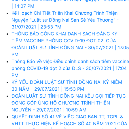
| 14:07 PM
Kế Hoạch Chi Tiết Triển Khai Chương Trình Thiện
Nguyện "Luật sư Đồng Nai San Sẻ Yêu Thương" -
31/07/2021 | 23:53 PM
THÔNG BÁO CÔNG KHAI DANH SÁCH ĐĂNG KÝ
TIÊM VACCINE PHÒNG COVID-19 ĐỢT 02, CỦA
ĐOÀN LUẬT SƯ TỈNH ĐỒNG NAI - 30/07/2021 | 17:05
PM
Thông Báo về việc Điều chỉnh danh sách tiêm vaccine
phòng COVID-19 đợt 2 của ĐLS - 30/07/2021 | 17:04
PM
KỶ YẾU ĐOÀN LUẬT SƯ TỈNH ĐỒNG NAI KỶ NIÊM
30 NĂM - 29/07/2021 | 15:53 PM
ĐOÀN LUẬT SƯ TỈNH ĐỒNG NAI KÊU GỌI TIẾP TỤC
ĐÓNG GÓP ỦNG HỘ CHƯƠNG TRÌNH THIỆN
NGUYỆN - 29/07/2021 | 10:59 AM
QUYẾT ĐỊNH SỐ 41 VỀ VIỆC GIAO BAN TT, TGPL &
VHTT THỰC HIỆN KẾ HOẠCH SỐ 40 NĂM 2021 CỦA