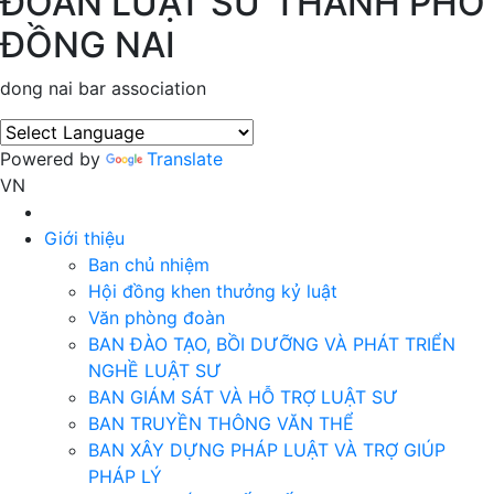
ĐOÀN LUẬT SƯ THÀNH PHỐ
ĐỒNG NAI
dong nai bar association
Powered by
Translate
VN
Giới thiệu
Ban chủ nhiệm
Hội đồng khen thưởng kỷ luật
Văn phòng đoàn
BAN ĐÀO TẠO, BỒI DƯỠNG VÀ PHÁT TRIỂN
NGHỀ LUẬT SƯ
BAN GIÁM SÁT VÀ HỖ TRỢ LUẬT SƯ
BAN TRUYỀN THÔNG VĂN THỂ
BAN XÂY DỰNG PHÁP LUẬT VÀ TRỢ GIÚP
PHÁP LÝ