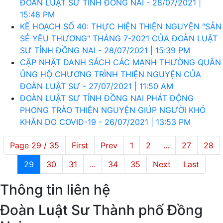
ĐOÀN LUẬT SƯ TỈNH ĐỒNG NAI - 28/07/2021 |
15:48 PM
KẾ HOẠCH SỐ 40: THỰC HIỆN THIỆN NGUYỆN "SẢN
SẺ YÊU THƯƠNG" THÁNG 7-2021 CỦA ĐOÀN LUẬT
SƯ TỈNH ĐỒNG NAI - 28/07/2021 | 15:39 PM
CẬP NHẬT DANH SÁCH CÁC MẠNH THƯỜNG QUÂN
ỦNG HỘ CHƯƠNG TRÌNH THIỆN NGUYỆN CỦA
ĐOÀN LUẬT SƯ - 27/07/2021 | 11:50 AM
ĐOÀN LUẬT SƯ TỈNH ĐỒNG NAI PHÁT ĐỘNG
PHONG TRÀO THIỆN NGUYỆN GIÚP NGƯỜI KHÓ
KHĂN DO COVID-19 - 26/07/2021 | 13:53 PM
Page 29 / 35
First
Prev
1
2
...
27
28
29
30
31
...
34
35
Next
Last
Thông tin liên hệ
Đoàn Luật Sư Thành phố Đồng