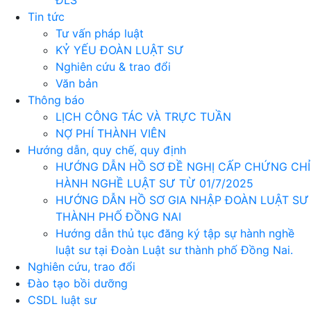
ĐLS
Tin tức
Tư vấn pháp luật
KỶ YẾU ĐOÀN LUẬT SƯ
Nghiên cứu & trao đổi
Văn bản
Thông báo
LỊCH CÔNG TÁC VÀ TRỰC TUẦN
NỢ PHÍ THÀNH VIÊN
Hướng dẫn, quy chế, quy định
HƯỚNG DẪN HỒ SƠ ĐỀ NGHỊ CẤP CHỨNG CHỈ
HÀNH NGHỀ LUẬT SƯ TỪ 01/7/2025
HƯỚNG DẪN HỒ SƠ GIA NHẬP ĐOÀN LUẬT SƯ
THÀNH PHỐ ĐỒNG NAI
Hướng dẫn thủ tục đăng ký tập sự hành nghề
luật sư tại Đoàn Luật sư thành phố Đồng Nai.
Nghiên cứu, trao đổi
Đào tạo bồi dưỡng
CSDL luật sư