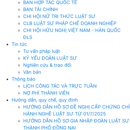
BAN HỢP TÁC QUỐC TẾ
BAN TÀI CHÍNH
CHI HỘI NỮ TRI THỨC LUẬT SƯ
CLB LUẬT SƯ PHÁP CHẾ DOANH NGHIỆP
CHI HỘI HỮU NGHỊ VIỆT NAM - HÀN QUỐC
ĐLS
Tin tức
Tư vấn pháp luật
KỶ YẾU ĐOÀN LUẬT SƯ
Nghiên cứu & trao đổi
Văn bản
Thông báo
LỊCH CÔNG TÁC VÀ TRỰC TUẦN
NỢ PHÍ THÀNH VIÊN
Hướng dẫn, quy chế, quy định
HƯỚNG DẪN HỒ SƠ ĐỀ NGHỊ CẤP CHỨNG CHỈ
HÀNH NGHỀ LUẬT SƯ TỪ 01/7/2025
HƯỚNG DẪN HỒ SƠ GIA NHẬP ĐOÀN LUẬT SƯ
THÀNH PHỐ ĐỒNG NAI