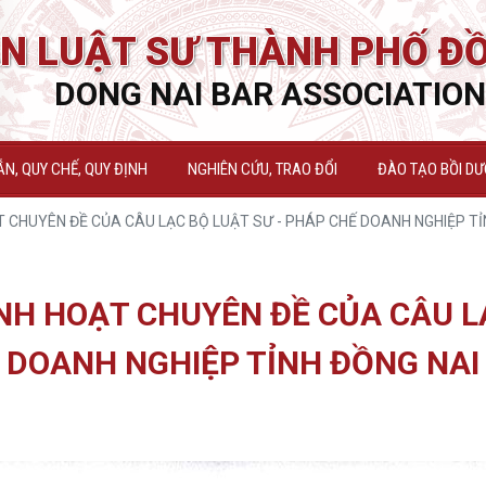
N LUẬT SƯ THÀNH PHỐ ĐỒ
DONG NAI BAR ASSOCIATION
N, QUY CHẾ, QUY ĐỊNH
NGHIÊN CỨU, TRAO ĐỔI
ĐÀO TẠO BỒI D
 CHUYÊN ĐỀ CỦA CÂU LẠC BỘ LUẬT SƯ - PHÁP CHẾ DOANH NGHIỆP TỈ
NH HOẠT CHUYÊN ĐỀ CỦA CÂU L
DOANH NGHIỆP TỈNH ĐỒNG NAI