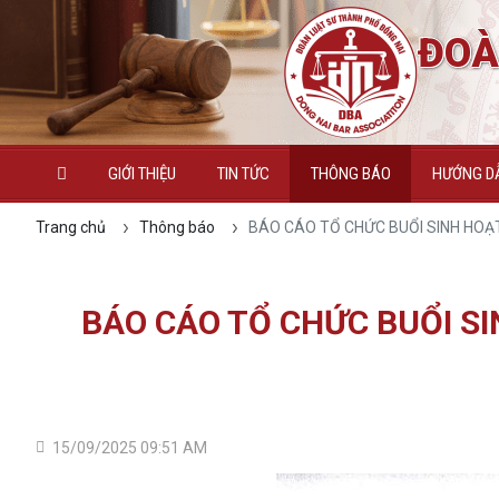
ĐOÀ
GIỚI THIỆU
TIN TỨC
THÔNG BÁO
HƯỚNG DẪ
Trang chủ
Thông báo
BÁO CÁO TỔ CHỨC BUỔI SINH HOẠT
BÁO CÁO TỔ CHỨC BUỔI SI
15/09/2025 09:51 AM