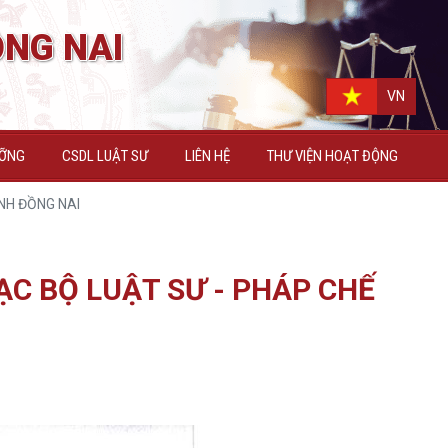
NG NAI
VN
ƯỠNG
CSDL LUẬT SƯ
LIÊN HỆ
THƯ VIỆN HOẠT ĐỘNG
NH ĐỒNG NAI
ẠC BỘ LUẬT SƯ - PHÁP CHẾ