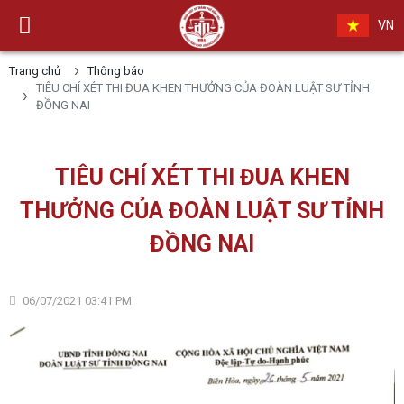
VN
Trang chủ
Thông báo
​​​​​​​​TIÊU CHÍ XÉT THI ĐUA KHEN THƯỞNG CỦA ĐOÀN LUẬT SƯ TỈNH
ĐỒNG NAI
​​​​​​​​TIÊU CHÍ XÉT THI ĐUA KHEN
THƯỞNG CỦA ĐOÀN LUẬT SƯ TỈNH
ĐỒNG NAI
06/07/2021 03:41 PM