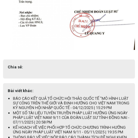
Chia sẻ:
Bài viết khác:
BÁO CÁO KẾT QUẢ TỔ CHỨC HỘI THẢO QUỐC TẾ "MÔ HÌNH LUẬT
SƯ CÔNG TRÊN THẾ GIỚI VÀ ĐỊNH HƯỚNG CHO VIỆT NAM TRONG
KỶ NGUYÊN HỘI NHẬP QUỐC TẾ - 04/12/2025 | 15:29 PM
MỘT SỐ TÀI LIỆU TUYÊN TRUYỀN PHÁP LUẬT HƯỞNG ỨNG NGÀY
PHÁP LUẬT VIỆT NAM 9/11 CỦA ĐOÀN LUẬT SƯ TỈNH ĐỒNG NAI -
07/11/2025 | 20:58 PM
KẾ HOẠCH VỀ VIỆC PHỐI HỢP TỔ CHỨC CHƯƠNG TRÌNH HƯỞNG
ỨNG NGÀY PHÁP LUẬT VIỆT NAM 9/11 - 05/11/2025 | 19:35 PM
THÔNG BÁO VỀ VIỆC NỘP BÁO CÁO THÀNH TÍCH ĐỀ NGHỊ KHEN