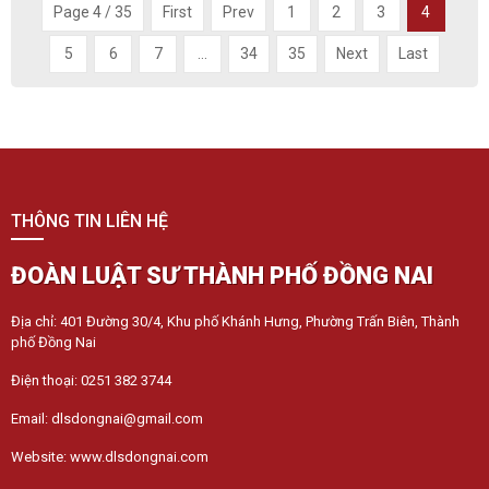
Page 4 / 35
First
Prev
1
2
3
4
5
6
7
...
34
35
Next
Last
THÔNG TIN LIÊN HỆ
ĐOÀN LUẬT SƯ THÀNH PHỐ ĐỒNG NAI
Địa chỉ: 401 Đường 30/4, Khu phố Khánh Hưng, Phường Trấn Biên, Thành
phố Đồng Nai
Điện thoại: 0251 382 3744
Email: dlsdongnai@gmail.com
Website: www.dlsdongnai.com