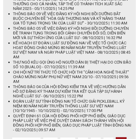
THƯỞNG CHO CÁ NHÂN, TẬP THỂ CÓ THÀNH TÍCH XUẤT SẮC
NĂM 2025 - 05/11/2025 | 14:25 PM
THÔNG BÁO 09 VỀ VIỆC ĐĂNG KÝ HỘI NGHỊ BỒI DƯỠNG BẮT
BUỘC CHUYÊN ĐỀ "HÒA GIẢI THƯƠNG MẠI VÀ KỸ NĂNG THAM
GIA TỐ TỤNG TRỌNG TÀI CỦA LUẬT SƯ" - 30/10/2025 | 11:30 AM
THÔNG BÁO 05 VỀ VIỆC ĐĂNG KÝ HỘI NGHỊ BỒI DƯỠNG CHUYÊN
ĐỀ TRANH TỤNG TRONG BỐI CẢNH CHUYỂN ĐỔI SỐ; DIỄN BIẾN
MỚI VÀ SỰ THÍCH ỨNG CỦA LUẬT SƯ - 08/10/2025 | 16:32 PM
KẾ HOẠCH 07 ĐOÀN LUẬT SƯ ĐỒNG NAI VỀ VIỆC TỔ CHỨC CÁC
HOẠT ĐỘNG CHÀO MỪNG 80 NĂM NGÀY TRUYỀN THỐNG LUẬT
SƯ VIỆT NAM VÀ NGÀY PHÁP LUẬT VIỆT NAM - 08/10/2025 | 08:45
AM
THƯ NGỎ KÊU GỌI ỦNG HỘ NGƯỜI DÂN BỊ THIỆT HẠI DO CƠN BÃO
SỐ 10 (BUALOI) - 07/10/2025 | 11:39 AM
CHI HỘI NỮ TRÍ THỨC TỔ CHỨC HỘI THI "CẮM HOA NGHỆ THUẬT"
CHÀO MỪNG NGÀY PHỤ NỮ VIỆT NAM 20/10 - 07/10/2025 | 09:56
AM
THÔNG BÁO 04 CỦA HỘI ĐỒNG KIỂM TRA VỀ VIỆC HƯỚNG DẪN
HỒ SƠ ĐĂNG KÝ THAM DỰ KIỂM TRA KẾT QUẢ TẬP SỰ HÀNH
NGHỀ LUẬT SƯ - 06/10/2025 | 15:22 PM
ĐOÀN LUẬT SƯ TỈNH ĐỒNG NAI TỔ CHỨC GIẢI PICKLEBALL KỶ
NIỆM 80 NĂM NGÀY TRUYỀN THỐNG LUẬT SƯ VIỆT NAM
(10/10/1945 - 10/10/2025) - 02/10/2025 | 17:00 PM
QUYẾT ĐỊNH 61 CỦA HỘI ĐỒNG PHỐI HỢP PHỔ BIẾN, GIÁO DỤC
PHÁP LUẬT VỀ VIỆC PHÊ DUYỆT DANH SÁCH THÀNH VIÊN HỘI
ĐỒNG PHỐI HỢP PHỔ BIẾN, GIÁO DỤC PHÁP LUẬT TỈNH ĐỒNG NAI
- 02/10/2025 | 09:57 AM