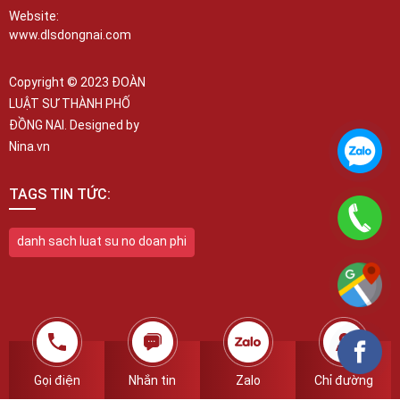
Website:
www.dlsdongnai.com
Copyright © 2023 ĐOÀN
LUẬT SƯ THÀNH PHỐ
ĐỒNG NAI. Designed by
Nina.vn
TAGS TIN TỨC:
danh sach luat su no doan phi
Gọi điện
Nhắn tin
Zalo
Chỉ đường