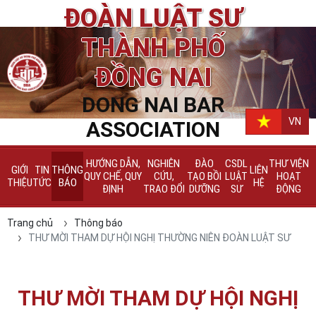
ĐOÀN LUẬT SƯ
THÀNH PHỐ
ĐỒNG NAI
DONG NAI BAR
VN
ASSOCIATION
HƯỚNG DẪN,
NGHIÊN
ĐÀO
CSDL
THƯ VIỆN
GIỚI
TIN
THÔNG
LIÊN
QUY CHẾ, QUY
CỨU,
TẠO BỒI
LUẬT
HOẠT
THIỆU
TỨC
BÁO
HỆ
ĐỊNH
TRAO ĐỔI
DƯỠNG
SƯ
ĐỘNG
Trang chủ
Thông báo
THƯ MỜI THAM DỰ HỘI NGHỊ THƯỜNG NIÊN ĐOÀN LUẬT SƯ
THƯ MỜI THAM DỰ HỘI NGHỊ