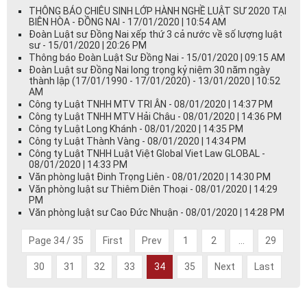
THÔNG BÁO CHIÊU SINH LỚP HÀNH NGHỀ LUẬT SƯ 2020 TẠI
BIÊN HÒA - ĐỒNG NAI - 17/01/2020 | 10:54 AM
Đoàn Luật sư Đồng Nai xếp thứ 3 cả nước về số lượng luật
sư - 15/01/2020 | 20:26 PM
Thông báo Đoàn Luật Sư Đồng Nai - 15/01/2020 | 09:15 AM
Đoàn Luật sư Đồng Nai long trọng kỷ niệm 30 năm ngày
thành lập (17/01/1990 - 17/01/2020) - 13/01/2020 | 10:52
AM
Công ty Luật TNHH MTV TRI ÂN - 08/01/2020 | 14:37 PM
Công ty Luật TNHH MTV Hải Châu - 08/01/2020 | 14:36 PM
Công ty Luật Long Khánh - 08/01/2020 | 14:35 PM
Công ty Luật Thành Vàng - 08/01/2020 | 14:34 PM
Công ty Luật TNHH Luật Việt Global Viet Law GLOBAL -
08/01/2020 | 14:33 PM
Văn phòng luật Đinh Trọng Liên - 08/01/2020 | 14:30 PM
Văn phòng luật sư Thiêm Diên Thoại - 08/01/2020 | 14:29
PM
Văn phòng luật sư Cao Đức Nhuận - 08/01/2020 | 14:28 PM
Page 34 / 35
First
Prev
1
2
...
29
30
31
32
33
34
35
Next
Last